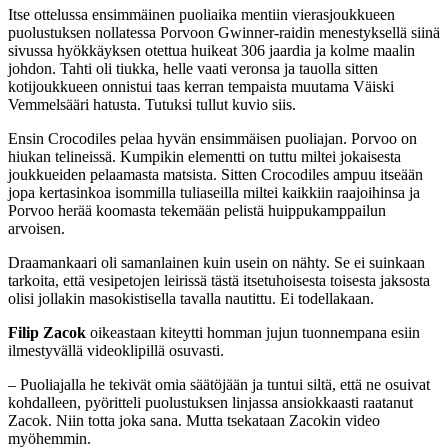
Itse ottelussa ensimmäinen puoliaika mentiin vierasjoukkueen
puolustuksen nollatessa Porvoon Gwinner-raidin menestyksellä siinä
sivussa hyökkäyksen otettua huikeat 306 jaardia ja kolme maalin
johdon. Tahti oli tiukka, helle vaati veronsa ja tauolla sitten
kotijoukkueen onnistui taas kerran tempaista muutama Väiski
Vemmelsääri hatusta. Tutuksi tullut kuvio siis.
Ensin Crocodiles pelaa hyvän ensimmäisen puoliajan. Porvoo on
hiukan telineissä. Kumpikin elementti on tuttu miltei jokaisesta
joukkueiden pelaamasta matsista. Sitten Crocodiles ampuu itseään
jopa kertasinkoa isommilla tuliaseilla miltei kaikkiin raajoihinsa ja
Porvoo herää koomasta tekemään pelistä huippukamppailun
arvoisen.
Draamankaari oli samanlainen kuin usein on nähty. Se ei suinkaan
tarkoita, että vesipetojen leirissä tästä itsetuhoisesta toisesta jaksosta
olisi jollakin masokistisella tavalla nautittu. Ei todellakaan.
Filip Zacok
oikeastaan kiteytti homman jujun tuonnempana esiin
ilmestyvällä videoklipillä osuvasti.
– Puoliajalla he tekivät omia säätöjään ja tuntui siltä, että ne osuivat
kohdalleen, pyöritteli puolustuksen linjassa ansiokkaasti raatanut
Zacok. Niin totta joka sana. Mutta tsekataan Zacokin video
myöhemmin.