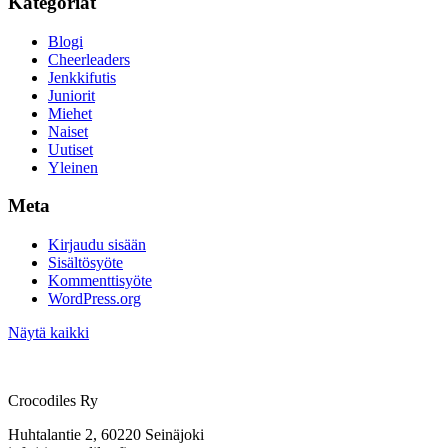
Kategoriat
Blogi
Cheerleaders
Jenkkifutis
Juniorit
Miehet
Naiset
Uutiset
Yleinen
Meta
Kirjaudu sisään
Sisältösyöte
Kommenttisyöte
WordPress.org
Näytä kaikki
Crocodiles Ry
Huhtalantie 2, 60220 Seinäjoki