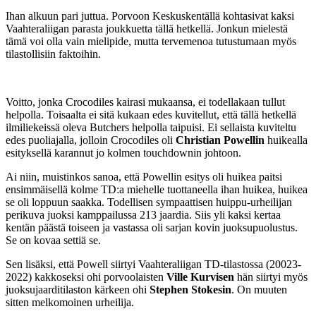
Ihan alkuun pari juttua. Porvoon Keskuskentällä kohtasivat kaksi
Vaahteraliigan parasta joukkuetta tällä hetkellä. Jonkun mielestä
tämä voi olla vain mielipide, mutta tervemenoa tutustumaan myös
tilastollisiin faktoihin.
Voitto, jonka Crocodiles kairasi mukaansa, ei todellakaan tullut
helpolla. Toisaalta ei sitä kukaan edes kuvitellut, että tällä hetkellä
ilmiliekeissä oleva Butchers helpolla taipuisi. Ei sellaista kuviteltu
edes puoliajalla, jolloin Crocodiles oli
Christian Powellin
huikealla
esityksellä karannut jo kolmen touchdownin johtoon.
Ai niin, muistinkos sanoa, että Powellin esitys oli huikea paitsi
ensimmäisellä kolme TD:a miehelle tuottaneella ihan huikea, huikea
se oli loppuun saakka. Todellisen sympaattisen huippu-urheilijan
perikuva juoksi kamppailussa 213 jaardia. Siis yli kaksi kertaa
kentän päästä toiseen ja vastassa oli sarjan kovin juoksupuolustus.
Se on kovaa settiä se.
Sen lisäksi, että Powell siirtyi Vaahteraliigan TD-tilastossa (20023-
2022) kakkoseksi ohi porvoolaisten
Ville Kurvisen
hän siirtyi myös
juoksujaarditilaston kärkeen ohi
Stephen Stokesin
. On muuten
sitten melkomoinen urheilija.