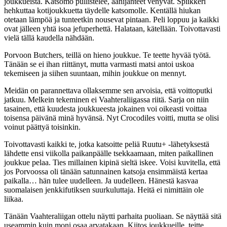
joukkueista. Katsomo pullistelee, äänijänteet venyvät. Spiikkeri
hehkuttaa kotijoukkuetta täydelle katsomolle. Kentällä hiukan
otetaan lämpöä ja tunteetkin nousevat pintaan. Peli loppuu ja kaikki
ovat jälleen yhtä isoa jefuperhettä. Halataan, kätellään. Toivottavasti
vielä tällä kaudella nähdään.
Porvoon Butchers, teillä on hieno joukkue. Te teette hyvää työtä.
Tänään se ei ihan riittänyt, mutta varmasti matsi antoi uskoa
tekemiseen ja siihen suuntaan, mihin joukkue on mennyt.
Meidän on parannettava ollaksemme sen arvoisia, että voittoputki
jatkuu. Melkein tekeminen ei Vaahteraliigassa riitä. Sarja on niin
tasainen, että kuudesta joukkueesta jokainen voi oikeasti voittaa
toisensa päivänä minä hyvänsä. Nyt Crocodiles voitti, mutta se olisi
voinut päättyä toisinkin.
Toivottavasti kaikki te, jotka katsoitte peliä Ruutu+ -lähetyksestä
lähdette ensi viikolla paikanpäälle tsekkaamaan, miten paikallinen
joukkue pelaa. Ties millainen kipinä sieltä iskee. Voisi kuvitella, että
jos Porvoossa oli tänään satunnainen katsoja ensimmäistä kertaa
paikalla… hän tulee uudelleen. Ja uudelleen. Hänestä kasvaa
suomalaisen jenkkifutiksen suurkuluttaja. Heitä ei nimittäin ole
liikaa.
Tänään Vaahteraliigan ottelu näytti parhaita puoliaan. Se näyttää sitä
useammin kuin moni osaa arvatakaan. Kiitos joukkueille, teitte