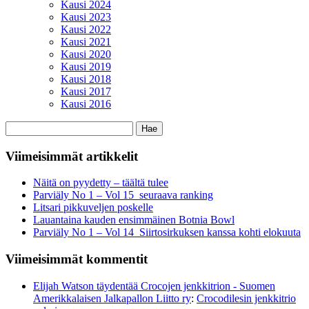
Kausi 2024
Kausi 2023
Kausi 2022
Kausi 2021
Kausi 2020
Kausi 2019
Kausi 2018
Kausi 2017
Kausi 2016
Haku:
Viimeisimmät artikkelit
Näitä on pyydetty – täältä tulee
Parviäly No 1 – Vol 15 seuraava ranking
Litsari pikkuveljen poskelle
Lauantaina kauden ensimmäinen Botnia Bowl
Parviäly No 1 – Vol 14 Siirtosirkuksen kanssa kohti elokuuta
Viimeisimmät kommentit
Elijah Watson täydentää Crocojen jenkkitrion - Suomen
Amerikkalaisen Jalkapallon Liitto ry
:
Crocodilesin jenkkitrio