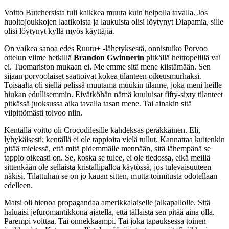
Voitto Butchersista tuli kaikkea muuta kuin helpolla tavalla. Jos
huoltojoukkojen laatikoista ja laukuista olisi löytynyt Diapamia, sille
olisi löytynyt kyllä myös käyttäjiä.
On vaikea sanoa edes Ruutu+ -lähetyksestä, onnistuiko Porvoo
ottelun viime hetkillä
Brandon Gwinnerin
pitkällä heittopelillä vai
ei. Tuomariston mukaan ei. Me emme sitä mene kiistämään. Sen
sijaan porvoolaiset saattoivat kokea tilanteen oikeusmurhaksi.
Toisaalta oli siellä pelissä muutama muukin tilanne, joka meni heille
hiukan edullisemmin. Eivätköhän nämä kuuluisat fifty-sixty tilanteet
pitkässä juoksussa aika tavalla tasan mene. Tai ainakin sitä
vilpittömästi toivoo niin.
Kentällä voitto oli Crocodilesille kahdeksas peräkkäinen. Eli,
lyhykäisesti; kentällä ei ole tappioita vielä tullut. Kannattaa kuitenkin
pitää mielessä, että mitä pidemmälle mennään, sitä lähempänä se
tappio oikeasti on. Se, koska se tulee, ei ole tiedossa, eikä meillä
sittenkään ole sellaista kristallipalloa käytössä, jos tulevaisuuteen
näkisi. Tilattuhan se on jo kauan sitten, mutta toimitusta odotellaan
edelleen.
Matsi oli hienoa propagandaa amerikkalaiselle jalkapallolle. Sitä
haluaisi jefuromantikkona ajatella, että tällaista sen pitää aina olla.
Parempi voittaa. Tai onnekkaampi. Tai joka tapauksessa toinen