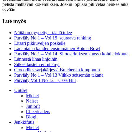
pelistä mahtavan kokemuksen. Joskin lopussa piti vetää henkeä aika
syvään.
Lue myös
Näitä on pyydetty – täältä tulee
Parviäly No 1 – Vol 15 seuraava ranking
Litsari pikkuveljen poskelle
Lauantaina kauden ensimmäinen Botnia Bowl
Parviäly No 1 – Vol 14 Siirtosirkuksen kanssa kohti elokuuta
Lännestä lihaa linjoihin
Sitkeä taistelu ei riittänyt
Crocodiles sarjakärjessä Butchersin kimppuun
Parviäly No 1 – Vol 13 Viikko seitsemän takana
Parviäly Vol 1 No 12 – Case Hill
Uutiset
Miehet
Naiset
Juniorit
Cheerleaders
Blogi
Jenkkifutis
Miehet