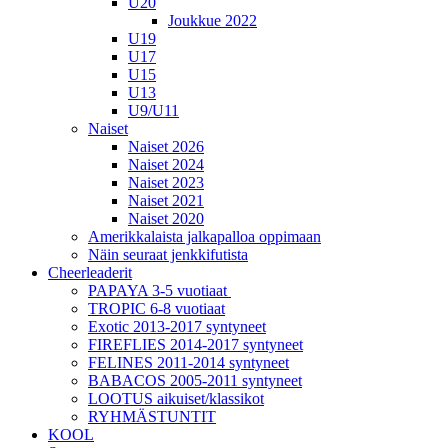
U20
Joukkue 2022
U19
U17
U15
U13
U9/U11
Naiset
Naiset 2026
Naiset 2024
Naiset 2023
Naiset 2021
Naiset 2020
Amerikkalaista jalkapalloa oppimaan
Näin seuraat jenkkifutista
Cheerleaderit
PAPAYA 3-5 vuotiaat
TROPIC 6-8 vuotiaat
Exotic 2013-2017 syntyneet
FIREFLIES 2014-2017 syntyneet
FELINES 2011-2014 syntyneet
BABACOS 2005-2011 syntyneet
LOOTUS aikuiset/klassikot
RYHMÄSTUNTIT
KOOL