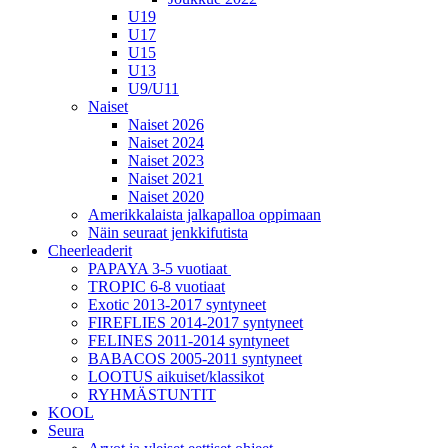
U19
U17
U15
U13
U9/U11
Naiset
Naiset 2026
Naiset 2024
Naiset 2023
Naiset 2021
Naiset 2020
Amerikkalaista jalkapalloa oppimaan
Näin seuraat jenkkifutista
Cheerleaderit
PAPAYA 3-5 vuotiaat
TROPIC 6-8 vuotiaat
Exotic 2013-2017 syntyneet
FIREFLIES 2014-2017 syntyneet
FELINES 2011-2014 syntyneet
BABACOS 2005-2011 syntyneet
LOOTUS aikuiset/klassikot
RYHMÄSTUNTIT
KOOL
Seura