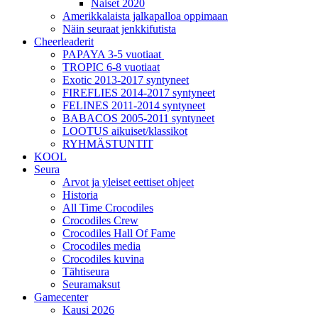
Naiset 2020
Amerikkalaista jalkapalloa oppimaan
Näin seuraat jenkkifutista
Cheerleaderit
PAPAYA 3-5 vuotiaat
TROPIC 6-8 vuotiaat
Exotic 2013-2017 syntyneet
FIREFLIES 2014-2017 syntyneet
FELINES 2011-2014 syntyneet
BABACOS 2005-2011 syntyneet
LOOTUS aikuiset/klassikot
RYHMÄSTUNTIT
KOOL
Seura
Arvot ja yleiset eettiset ohjeet
Historia
All Time Crocodiles
Crocodiles Crew
Crocodiles Hall Of Fame
Crocodiles media
Crocodiles kuvina
Tähtiseura
Seuramaksut
Gamecenter
Kausi 2026