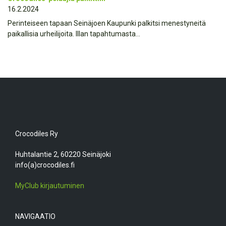
16.2.2024
Perinteiseen tapaan Seinäjoen Kaupunki palkitsi menestyneitä
paikallisia urheilijoita. Illan tapahtumasta…
Crocodiles Ry
Huhtalantie 2, 60220 Seinäjoki
info(a)crocodiles.fi
MyClub kirjautuminen
NAVIGAATIO