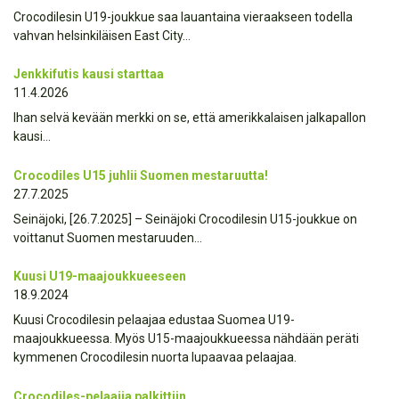
Crocodilesin U19-joukkue saa lauantaina vieraakseen todella
vahvan helsinkiläisen East City…
Jenkkifutis kausi starttaa
11.4.2026
Ihan selvä kevään merkki on se, että amerikkalaisen jalkapallon
kausi…
Crocodiles U15 juhlii Suomen mestaruutta!
27.7.2025
Seinäjoki, [26.7.2025] – Seinäjoki Crocodilesin U15-joukkue on
voittanut Suomen mestaruuden…
Kuusi U19-maajoukkueeseen
18.9.2024
Kuusi Crocodilesin pelaajaa edustaa Suomea U19-
maajoukkueessa. Myös U15-maajoukkueessa nähdään peräti
kymmenen Crocodilesin nuorta lupaavaa pelaajaa.
Crocodiles-pelaajia palkittiin