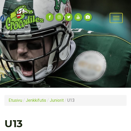
Etusivu
/
Jenkkifutis
/
Juniorit
/
U13
U13