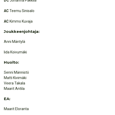
DC
Johanna Päkkilä
AC
Teemu Sinisalo
AC
Kimmo Kuvaja
Joukkeenjohtaja:
Anni Mäntylä
Iida Koivumäki
Huolto:
Senni Männistö
Matti Kivimäki
Veera Takala
Maarit Antila
EA:
Maarit Eloranta