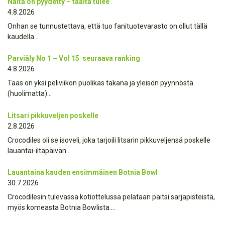
Näitä on pyydetty – täältä tulee
4.8.2026
Onhan se tunnustettava, että tuo fanituotevarasto on ollut tällä
kaudella…
Parviäly No 1 – Vol 15 seuraava ranking
4.8.2026
Taas on yksi peliviikon puolikas takana ja yleisön pyynnöstä
(huolimatta)…
Litsari pikkuveljen poskelle
2.8.2026
Crocodiles oli se isoveli, joka tarjoili litsarin pikkuveljensä poskelle
lauantai-iltapäivän…
Lauantaina kauden ensimmäinen Botnia Bowl
30.7.2026
Crocodilesin tulevassa kotiottelussa pelataan paitsi sarjapisteistä,
myös komeasta Botnia Bowlista….