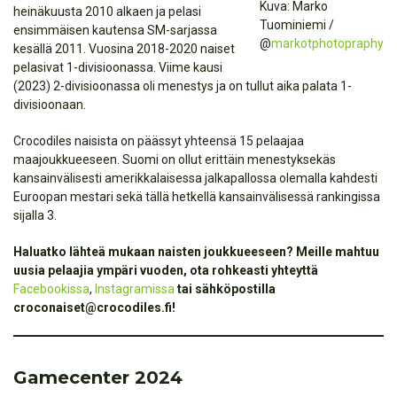
Kuva: Marko
heinäkuusta 2010 alkaen ja pelasi
Tuominiemi /
ensimmäisen kautensa SM-sarjassa
@
markotphotopraphy
kesällä 2011. Vuosina 2018-2020 naiset
pelasivat 1-divisioonassa. Viime kausi
(2023) 2-divisioonassa oli menestys ja on tullut aika palata 1-
divisioonaan.
Crocodiles naisista on päässyt yhteensä 15 pelaajaa
maajoukkueeseen. Suomi on ollut erittäin menestyksekäs
kansainvälisesti amerikkalaisessa jalkapallossa olemalla kahdesti
Euroopan mestari sekä tällä hetkellä kansainvälisessä rankingissa
sijalla 3.
Haluatko lähteä mukaan naisten joukkueeseen? Meille mahtuu
uusia pelaajia ympäri vuoden, ota rohkeasti yhteyttä
Facebookissa
,
Instagramissa
tai sähköpostilla
croconaiset@crocodiles.fi!
Gamecenter 2024