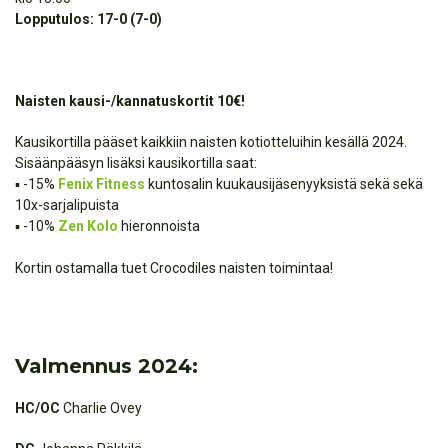
Lopputulos: 17-0 (7-0)
Naisten kausi-/kannatuskortit 10€!
Kausikortilla pääset kaikkiin naisten kotiotteluihin kesällä 2024.
Sisäänpääsyn lisäksi kausikortilla saat:
▪️ -15%
Fenix Fitness
kuntosalin kuukausijäsenyyksistä sekä sekä
10x-sarjalipuista
▪️ -10%
Zen Kolo
hieronnoista
Kortin ostamalla tuet Crocodiles naisten toimintaa!
Valmennus 2024:
HC/OC
Charlie Ovey