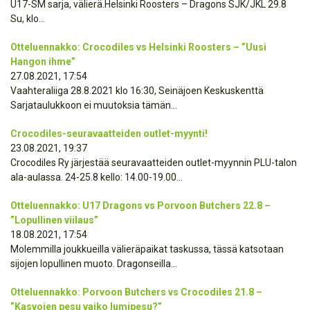
U17-SM sarja, välierä.Helsinki Roosters – Dragons SJK/JKL 29.8
Su, klo...
Otteluennakko: Crocodiles vs Helsinki Roosters – ”Uusi
Hangon ihme”
27.08.2021, 17:54
Vaahteraliiga 28.8.2021 klo 16:30, Seinäjoen Keskuskenttä
Sarjataulukkoon ei muutoksia tämän...
Crocodiles-seuravaatteiden outlet-myynti!
23.08.2021, 19:37
Crocodiles Ry järjestää seuravaatteiden outlet-myynnin PLU-talon
ala-aulassa. 24-25.8 kello: 14.00-19.00...
Otteluennakko: U17 Dragons vs Porvoon Butchers 22.8 –
”Lopullinen viilaus”
18.08.2021, 17:54
Molemmilla joukkueilla välieräpaikat taskussa, tässä katsotaan
sijojen lopullinen muoto. Dragonseilla...
Otteluennakko: Porvoon Butchers vs Crocodiles 21.8 –
”Kasvojen pesu vaiko lumipesu?”