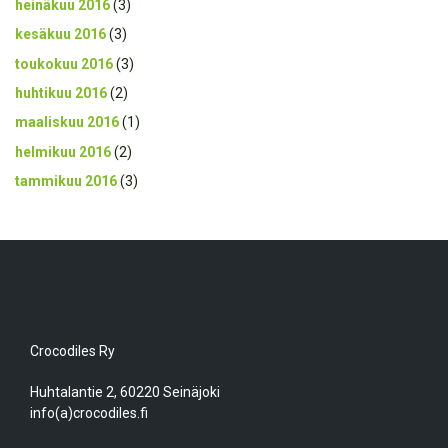
heinäkuu 2016
(3)
kesäkuu 2016
(3)
toukokuu 2016
(3)
huhtikuu 2016
(2)
maaliskuu 2016
(1)
helmikuu 2016
(2)
tammikuu 2016
(3)
Crocodiles Ry
Huhtalantie 2, 60220 Seinäjoki
info(a)crocodiles.fi