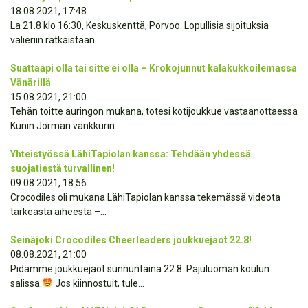
18.08.2021, 17:48
La 21.8 klo 16:30, Keskuskenttä, Porvoo. Lopullisia sijoituksia
välieriin ratkaistaan...
Suattaapi olla tai sitte ei olla – Krokojunnut kalakukkoilemassa
Vänärillä
15.08.2021, 21:00
Tehän toitte auringon mukana, totesi kotijoukkue vastaanottaessa
Kunin Jorman vankkurin...
Yhteistyössä LähiTapiolan kanssa: Tehdään yhdessä
suojatiestä turvallinen!
09.08.2021, 18:56
Crocodiles oli mukana LähiTapiolan kanssa tekemässä videota
tärkeästä aiheesta –...
Seinäjoki Crocodiles Cheerleaders joukkuejaot 22.8!
08.08.2021, 21:00
Pidämme joukkuejaot sunnuntaina 22.8. Pajuluoman koulun
salissa.
Jos kiinnostuit, tule...