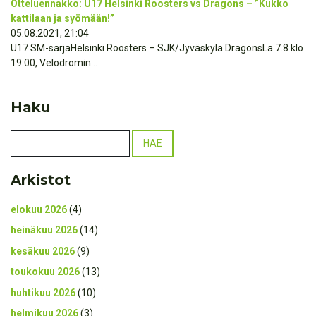
Otteluennakko: U17 Helsinki Roosters vs Dragons – ”Kukko
kattilaan ja syömään!”
05.08.2021, 21:04
U17 SM-sarjaHelsinki Roosters – SJK/Jyväskylä DragonsLa 7.8 klo
19:00, Velodromin...
Haku
Arkistot
elokuu 2026
(4)
heinäkuu 2026
(14)
kesäkuu 2026
(9)
toukokuu 2026
(13)
huhtikuu 2026
(10)
helmikuu 2026
(3)