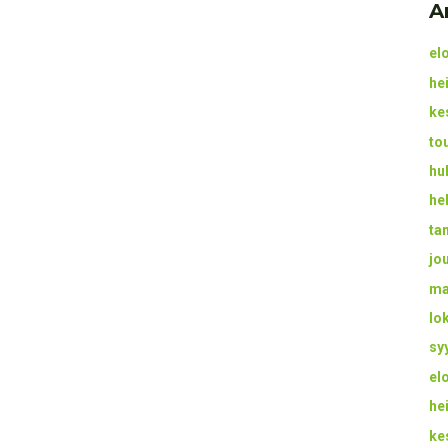
A
el
he
ke
to
hu
he
ta
jo
ma
lo
sy
el
he
ke