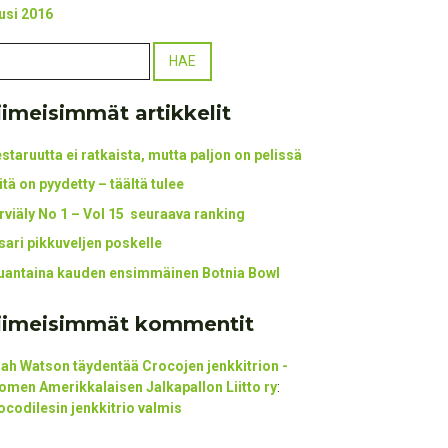
usi 2016
iimeisimmät artikkelit
staruutta ei ratkaista, mutta paljon on pelissä
itä on pyydetty – täältä tulee
rviäly No 1 – Vol 15 seuraava ranking
tsari pikkuveljen poskelle
uantaina kauden ensimmäinen Botnia Bowl
iimeisimmät kommentit
ijah Watson täydentää Crocojen jenkkitrion -
omen Amerikkalaisen Jalkapallon Liitto ry
:
ocodilesin jenkkitrio valmis