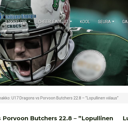
JENKKIFUTIS
CHEERLEADERIT
KOOL
SEURA
GA
akko: U17 Dragons vs Porvoon Butchers 22.8 – ”Lopullinen viilaus”
 Porvoon Butchers 22.8 – ”Lopullinen
L