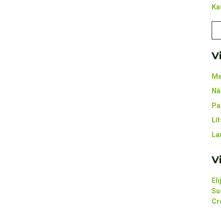
Ka
V
Me
Nä
Pa
Li
La
V
El
Su
Cr