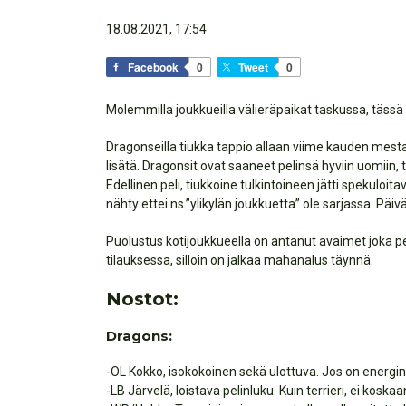
18.08.2021, 17:54
Facebook
0
Tweet
0
Molemmilla joukkueilla välieräpaikat taskussa, tässä 
Dragonseilla tiukka tappio allaan viime kauden mesta
lisätä. Dragonsit ovat saaneet pelinsä hyviin uomiin, 
Edellinen peli, tiukkoine tulkintoineen jätti spekuloi
nähty ettei ns.”ylikylän joukkuetta” ole sarjassa. Pä
Puolustus kotijoukkueella on antanut avaimet joka pel
tilauksessa, silloin on jalkaa mahanalus täynnä.
Nostot:
Dragons:
-OL Kokko, isokokoinen sekä ulottuva. Jos on energin
-LB Järvelä, loistava pelinluku. Kuin terrieri, ei koska