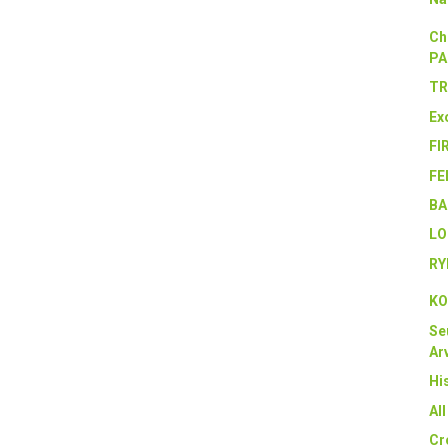
Ch
PA
TR
Ex
FI
FE
BA
LO
RY
KO
Se
Arv
Hi
Al
Cr