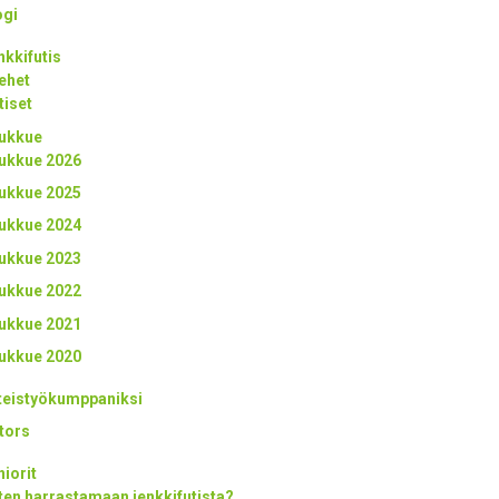
ogi
nkkifutis
ehet
tiset
ukkue
ukkue 2026
ukkue 2025
ukkue 2024
ukkue 2023
ukkue 2022
ukkue 2021
ukkue 2020
teistyökumppaniksi
tors
niorit
ten harrastamaan jenkkifutista?