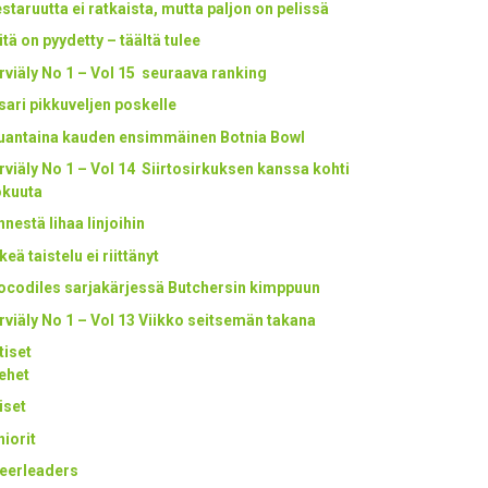
staruutta ei ratkaista, mutta paljon on pelissä
itä on pyydetty – täältä tulee
rviäly No 1 – Vol 15 seuraava ranking
tsari pikkuveljen poskelle
uantaina kauden ensimmäinen Botnia Bowl
rviäly No 1 – Vol 14 Siirtosirkuksen kanssa kohti
okuuta
nestä lihaa linjoihin
keä taistelu ei riittänyt
ocodiles sarjakärjessä Butchersin kimppuun
rviäly No 1 – Vol 13 Viikko seitsemän takana
tiset
ehet
iset
niorit
eerleaders