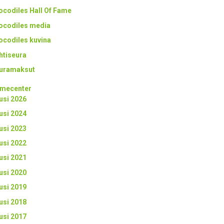
ocodiles Hall Of Fame
ocodiles media
ocodiles kuvina
htiseura
uramaksut
mecenter
usi 2026
usi 2024
usi 2023
usi 2022
usi 2021
usi 2020
usi 2019
usi 2018
usi 2017