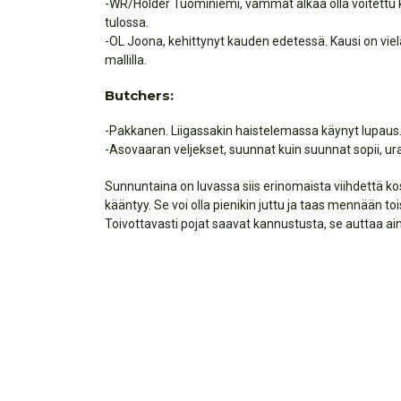
-WR/Holder Tuominiemi, vammat alkaa olla voitettu ka
tulossa.
-OL Joona, kehittynyt kauden edetessä. Kausi on vielä
mallilla.
Butchers:
-Pakkanen. Liigassakin haistelemassa käynyt lupaus.
-Asovaaran veljekset, suunnat kuin suunnat sopii, ur
Sunnuntaina on luvassa siis erinomaista viihdettä k
kääntyy. Se voi olla pienikin juttu ja taas mennään t
Toivottavasti pojat saavat kannustusta, se auttaa ai