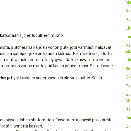
Me
Nä
Pa
Li
katsotaan sijojen lopullinen muoto.
La
Pa
rista, Butchersilla kahden voiton putki jota varmasti haluavat
el
tulossa sadepeli joka on kauden kolmas. Elementti siis jo tuttu.
tavaa mutta taulut numerolla pysyvät. Nälkä kasvaa ja jo nyt on
Län
ivän kunto on vanha mutta paikkansa pitävä fraasi. Se ratkaisee.
Sit
Cr
iin ja hyökkäyksen superpäivää ei ole vielä nähty. Se on
Pa
Uu
Mi
Na
Ju
en päivä – lähes ohittamaton. Toivotaan siis hyviä päikkäreitä.
an jätä tilannetta kesken.
Ch