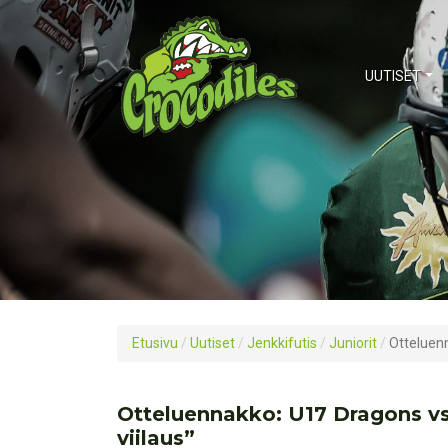
UUTISET
Etusivu
/
Uutiset
/
Jenkkifutis
/
Juniorit
/
Otteluenn
Otteluennakko: U17 Dragons vs
viilaus”