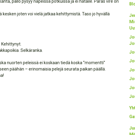
nta, pallo pysyy näpeissä potkuissa ja ei hätäile. Paras vire on
Bl
 kesken joten voi vielä jatkaa kehittymistä. Taso jo hyvällä
Je
Mi
Uu
Jo
Jo
 Kehittynyt.
akkapoikia. Selkäranka.
Jo
Jo
oska nuorten peleissä ei koskaan tiedä koska ”momentti”
oiseen päähän – erinomaisia pelejä seurata paikan päällä.
Jo
na!
Jo
Jo
Jo
Yh
Ga
Ju
Mi