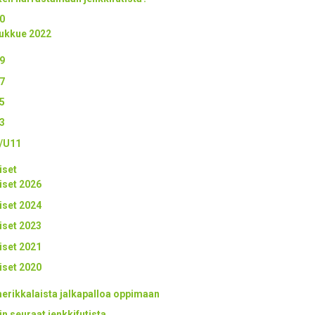
0
ukkue 2022
9
7
5
3
/U11
iset
iset 2026
iset 2024
iset 2023
iset 2021
iset 2020
erikkalaista jalkapalloa oppimaan
in seuraat jenkkifutista