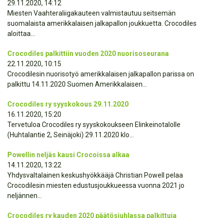
29.11.2020, 14:12
Miesten Vaahteraliigakauteen valmistautuu seitsemän
suomalaista amerikkalaisen jalkapallon joukkuetta. Crocodiles
aloittaa...
Crocodiles palkittiin vuoden 2020 nuorisoseurana
22.11.2020, 10:15
Crocodilesin nuorisotyö amerikkalaisen jalkapallon parissa on
palkittu 14.11.2020 Suomen Amerikkalaisen...
Crocodiles ry syyskokous 29.11.2020
16.11.2020, 15:20
Tervetuloa Crocodiles ry syyskokoukseen Elinkeinotalolle
(Huhtalantie 2, Seinäjoki) 29.11.2020 klo...
Powellin neljäs kausi Crocoissa alkaa
14.11.2020, 13:22
Yhdysvaltalainen keskushyökkääjä Christian Powell pelaa
Crocodilesin miesten edustusjoukkueessa vuonna 2021 jo
neljännen...
Crocodiles ry kauden 2020 päätösjuhlassa palkittuja