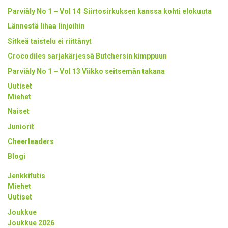
Parviäly No 1 – Vol 14 Siirtosirkuksen kanssa kohti elokuuta
Lännestä lihaa linjoihin
Sitkeä taistelu ei riittänyt
Crocodiles sarjakärjessä Butchersin kimppuun
Parviäly No 1 – Vol 13 Viikko seitsemän takana
Uutiset
Miehet
Naiset
Juniorit
Cheerleaders
Blogi
Jenkkifutis
Miehet
Uutiset
Joukkue
Joukkue 2026