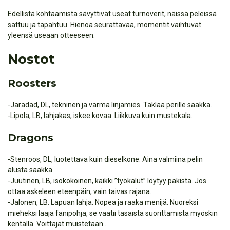
Edellistä kohtaamista sävyttivät useat turnoverit, näissä peleissä
sattuu ja tapahtuu. Hienoa seurattavaa, momentit vaihtuvat
yleensä useaan otteeseen.
Nostot
Roosters
-Jaradad, DL, tekninen ja varma linjamies. Taklaa perille saakka.
-Lipola, LB, lahjakas, iskee kovaa. Liikkuva kuin mustekala.
Dragons
-Stenroos, DL, luotettava kuin dieselkone. Aina valmiina pelin
alusta saakka.
-Juutinen, LB, isokokoinen, kaikki ”työkalut” löytyy pakista. Jos
ottaa askeleen eteenpäin, vain taivas rajana.
-Jalonen, LB. Lapuan lahja. Nopea ja raaka menijä. Nuoreksi
mieheksi laaja fanipohja, se vaatii tasaista suorittamista myöskin
kentällä. Voittajat muistetaan..