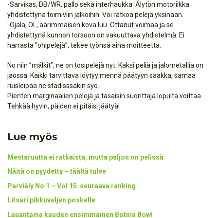
-Sarvikas, DB/WR, pallo sekä interhaukka. Älytön motoriikka
yhdistettynä toimiviin jalkoihin. Voi ratkoa pelejä yksinään.
-Ojala, OL, äärimmäisen kova luu. Ottanut voimaa ja se
yhdistettynä kunnon torsoon on vakuuttava yhdistelmä. Ei
harrasta ”ohipelejä”, tekee työnsä aina moitteetta.
No niin ”mälkit”, ne on tosipelejä nyt. Kaksi peliä ja jalometallia on
jaossa. Kaikki tarvittava löytyy mennä päätyyn saakka, samaa
ruisleipää ne stadisssakin syö.
Pienten marginaalien pelejä ja tasaisin suorittaja lopulta voittaa.
Tehkää hyvin, päiden ei pitäisi jäätyä!
Lue myös
Mestaruutta ei ratkaista, mutta paljon on pelissä
Näitä on pyydetty – täältä tulee
Parviäly No 1 – Vol 15 seuraava ranking
Litsari pikkuveljen poskelle
Lauantaina kauden ensimmäinen Botnia Bowl