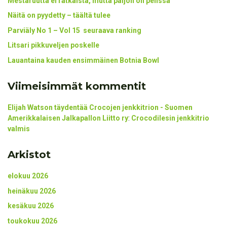
Mestaruutta ei ratkaista, mutta paljon on pelissä
Näitä on pyydetty – täältä tulee
Parviäly No 1 – Vol 15 seuraava ranking
Litsari pikkuveljen poskelle
Lauantaina kauden ensimmäinen Botnia Bowl
Viimeisimmät kommentit
Elijah Watson täydentää Crocojen jenkkitrion - Suomen
Amerikkalaisen Jalkapallon Liitto ry
:
Crocodilesin jenkkitrio
valmis
Arkistot
elokuu 2026
heinäkuu 2026
kesäkuu 2026
toukokuu 2026