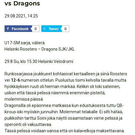
vs Dragons
29.08.2021, 14:25
Facebook
0
Tweet
0
U17-SM sarja, välierä.
Helsinki Roosters – Dragons SJK/JKL
29.8 Su, klo 15.30 Helsinki Velodromi
Runkosarjassa joukkueet kohtasivat kertaalleen ja siinä Roosters
vei
12-6
numeroin ottelun. Puolustus toimi kelvolla tavalla mutta
hyökkäyksen ruuti oli hieman märkää. Kelikin oli toki sateinen,
uskon että tässä pelissä näemmä enemmän pisteitä,
molemmissa päissä.
Dragonsilla oli epäonnea matkassa kun edustuksesta tuttu QB-
kirous iski myöskin junnuihin. Molemmat telakalle. Ei silti hätää,
puikkoihin tarttui Soini joka näytti osaamistaan viime pelissä ja
operointi oli vakuuttavaa.
Tässä pelissä voidaan sanoa että on kalavelkoja maksettavana.