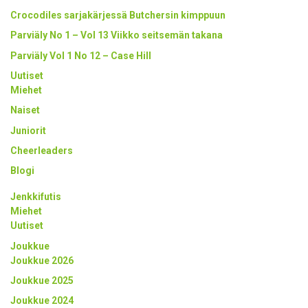
Crocodiles sarjakärjessä Butchersin kimppuun
Parviäly No 1 – Vol 13 Viikko seitsemän takana
Parviäly Vol 1 No 12 – Case Hill
Uutiset
Miehet
Naiset
Juniorit
Cheerleaders
Blogi
Jenkkifutis
Miehet
Uutiset
Joukkue
Joukkue 2026
Joukkue 2025
Joukkue 2024