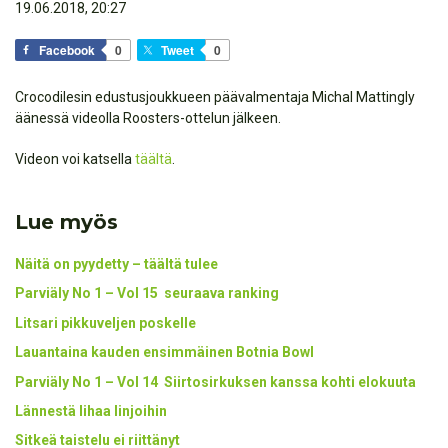
19.06.2018, 20:27
Facebook
0
Tweet
0
Crocodilesin edustusjoukkueen päävalmentaja Michal Mattingly
äänessä videolla Roosters-ottelun jälkeen.
Videon voi katsella
täältä
.
Lue myös
Näitä on pyydetty – täältä tulee
Parviäly No 1 – Vol 15 seuraava ranking
Litsari pikkuveljen poskelle
Lauantaina kauden ensimmäinen Botnia Bowl
Parviäly No 1 – Vol 14 Siirtosirkuksen kanssa kohti elokuuta
Lännestä lihaa linjoihin
Sitkeä taistelu ei riittänyt