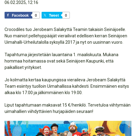
06.02.2025, 12:16
Facebook
0
Tweet
0
Crocodiles tuo Jerobeam Salakyttä Teamin takaisin Seinäjoelle.
Nuo mainiot pellehyppääjät vierailivat edellisen kerran Seinäjoen
Uimahalli-Urheilutalolla syksyllä 2017 ja nyt on uusinnan vuoro.
Tapahtuma järjestetään lauantaina 1. maaliskuuta. Mukana
hommaa hoitamassa ovat sekä Seinäjoen Kaupunki, että
paikalliset yritykset.
Jo kolmatta kertaa kaupungissa vieraileva Jerobeam Salakyttä
Team esiintyy tuolloin Uimahallissa kahdesti. Ensimmäinen esitys
alkaa klo 17.00 ja jälkimmäinen klo 19.00.
Liput tapahtumaan maksavat 15 €/henkilö. Tervetuloa viihtymään
uimahallien viihdyttävien hurjapäiden seuraan!