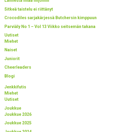
Lännestä lihaa linjoihin
Sitkeä taistelu ei riittänyt
Crocodiles sarjakärjessä Butchersin kimppuun
Parviäly No 1 – Vol 13 Viikko seitsemän takana
Uutiset
Miehet
Naiset
Juniorit
Cheerleaders
Blogi
Jenkkifutis
Miehet
Uutiset
Joukkue
Joukkue 2026
Joukkue 2025
Joukkue 2024