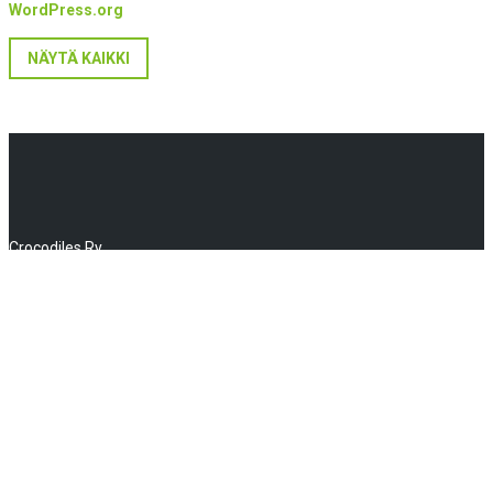
WordPress.org
NÄYTÄ KAIKKI
Crocodiles Ry
Huhtalantie 2, 60220 Seinäjoki
info(a)crocodiles.fi
MyClub kirjautuminen
NAVIGAATIO
Uutiset
Jenkkifutis