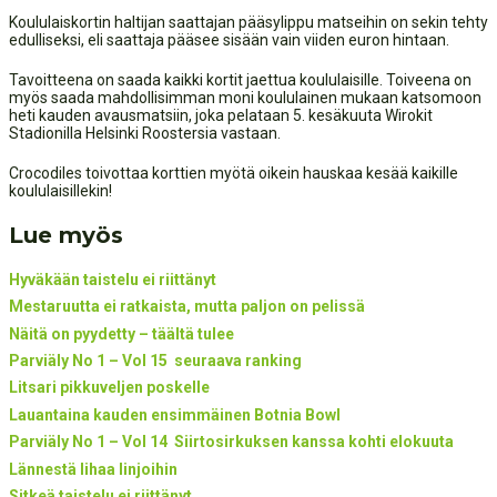
Koululaiskortin haltijan saattajan pääsylippu matseihin on sekin tehty
edulliseksi, eli saattaja pääsee sisään vain viiden euron hintaan.
Tavoitteena on saada kaikki kortit jaettua koululaisille. Toiveena on
myös saada mahdollisimman moni koululainen mukaan katsomoon
heti kauden avausmatsiin, joka pelataan 5. kesäkuuta Wirokit
Stadionilla Helsinki Roostersia vastaan.
Crocodiles toivottaa korttien myötä oikein hauskaa kesää kaikille
koululaisillekin!
Lue myös
Hyväkään taistelu ei riittänyt
Mestaruutta ei ratkaista, mutta paljon on pelissä
Näitä on pyydetty – täältä tulee
Parviäly No 1 – Vol 15 seuraava ranking
Litsari pikkuveljen poskelle
Lauantaina kauden ensimmäinen Botnia Bowl
Parviäly No 1 – Vol 14 Siirtosirkuksen kanssa kohti elokuuta
Lännestä lihaa linjoihin
Sitkeä taistelu ei riittänyt