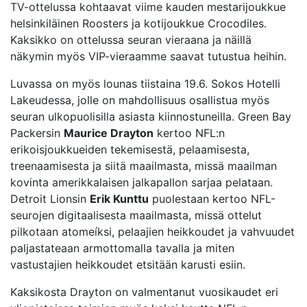
TV-ottelussa kohtaavat viime kauden mestarijoukkue
helsinkiläinen Roosters ja kotijoukkue Crocodiles.
Kaksikko on ottelussa seuran vieraana ja näillä
näkymin myös VIP-vieraamme saavat tutustua heihin.
Luvassa on myös lounas tiistaina 19.6. Sokos Hotelli
Lakeudessa, jolle on mahdollisuus osallistua myös
seuran ulkopuolisilla asiasta kiinnostuneilla. Green Bay
Packersin
Maurice Drayton
kertoo NFL:n
erikoisjoukkueiden tekemisestä, pelaamisesta,
treenaamisesta ja siitä maailmasta, missä maailman
kovinta amerikkalaisen jalkapallon sarjaa pelataan.
Detroit Lionsin
Erik Kunttu
puolestaan kertoo NFL-
seurojen digitaalisesta maailmasta, missä ottelut
pilkotaan atomeíksi, pelaajien heikkoudet ja vahvuudet
paljastateaan armottomalla tavalla ja miten
vastustajien heikkoudet etsitään karusti esiin.
Kaksikosta Drayton on valmentanut vuosikaudet eri