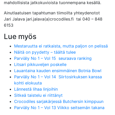
mahdollisista jatkokuvioista tuonnempana kesällä.
Ainutlaatuisen tapahtuman tiimoilta yhteydenotot
Jari Jalava jari.jalava(a)crocodiles.fi tai 040 – 848
6153
Lue myös
Mestaruutta ei ratkaista, mutta paljon on pelissä
Näitä on pyydetty – täältä tulee
Parviäly No 1 – Vol 15 seuraava ranking
Litsari pikkuveljen poskelle
Lauantaina kauden ensimmäinen Botnia Bowl
Parviäly No 1 – Vol 14 Siirtosirkuksen kanssa
kohti elokuuta
Lännestä lihaa linjoihin
Sitkeä taistelu ei riittänyt
Crocodiles sarjakärjessä Butchersin kimppuun
Parviäly No 1 – Vol 13 Viikko seitsemän takana