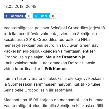
18.05.2018, 20:48
Facebook
0
Tweet
0
Vaahteraliigassa pelaava Seinäjoki Crocodiles järjestää
todella merkittävän valmentajavierailun Seinäjoella
kesäkuussa 2018. Crocodiles tuo paikalle NFL:n
menestyksekkäimpiin seuroihin kuuluvan Green Bay
Packersin erikoisjoukkueiden valmentajan, entisen
Crocodilesin pelaajan,
Maurice Draytonin
ja
kauhavalaiset sukujuuret omaavan Detroit Lionsin
video koordinaattorin
Erik Kuntun
.
Tämän tason vieraita ei lakeuksilla ole käynyt koskaan
ja Suomessakin äärimmäisen harvoin. Kaksikko tulee
Seinäjoelle Crocodilesin järjestämänä.
Maanantaina 18.06. tarjolla on maanantai-illan huumaa
Vaahteraliigaottelun tiimoilla Seinäjoen Keskuskentällä.