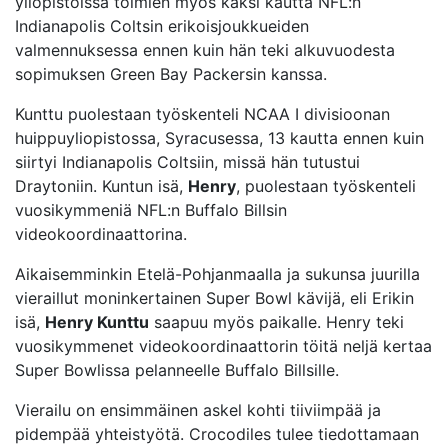
yliopistoissa toimien myös kaksi kautta NFL:n
Indianapolis Coltsin erikoisjoukkueiden
valmennuksessa ennen kuin hän teki alkuvuodesta
sopimuksen Green Bay Packersin kanssa.
Kunttu puolestaan työskenteli NCAA I divisioonan
huippuyliopistossa, Syracusessa, 13 kautta ennen kuin
siirtyi Indianapolis Coltsiin, missä hän tutustui
Draytoniin. Kuntun isä,
Henry
, puolestaan työskenteli
vuosikymmeniä NFL:n Buffalo Billsin
videokoordinaattorina.
Aikaisemminkin Etelä-Pohjanmaalla ja sukunsa juurilla
vieraillut moninkertainen Super Bowl kävijä, eli Erikin
isä,
Henry Kunttu
saapuu myös paikalle. Henry teki
vuosikymmenet videokoordinaattorin töitä neljä kertaa
Super Bowlissa pelanneelle Buffalo Billsille.
Vierailu on ensimmäinen askel kohti tiiviimpää ja
pidempää yhteistyötä. Crocodiles tulee tiedottamaan