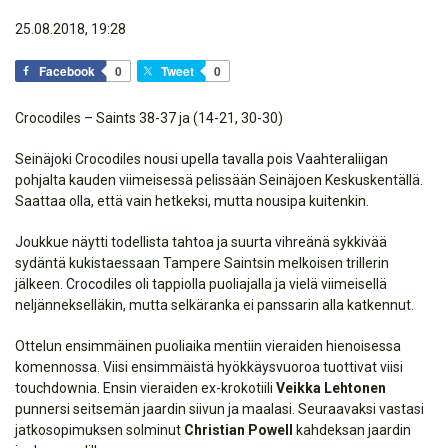
25.08.2018, 19:28
Facebook
0
Tweet
0
Crocodiles – Saints 38-37 ja (14-21, 30-30)
Seinäjoki Crocodiles nousi upella tavalla pois Vaahteraliigan
pohjalta kauden viimeisessä pelissään Seinäjoen Keskuskentällä.
Saattaa olla, että vain hetkeksi, mutta nousipa kuitenkin.
Joukkue näytti todellista tahtoa ja suurta vihreänä sykkivää
sydäntä kukistaessaan Tampere Saintsin melkoisen trillerin
jälkeen. Crocodiles oli tappiolla puoliajalla ja vielä viimeisellä
neljännekselläkin, mutta selkäranka ei panssarin alla katkennut.
Ottelun ensimmäinen puoliaika mentiin vieraiden hienoisessa
komennossa. Viisi ensimmäistä hyökkäysvuoroa tuottivat viisi
touchdownia. Ensin vieraiden ex-krokotiili
Veikka Lehtonen
punnersi seitsemän jaardin siivun ja maalasi. Seuraavaksi vastasi
jatkosopimuksen solminut
Christian Powell
kahdeksan jaardin