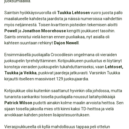
juoksumaalilla.
Saintsin hyökkäysvuorolla oli
Tuukka Lehtosen
vuoro juosta pallo
maalialueelle kahdesta jaardista ja näissä numeroissa vaihdettiin
myös neljännestä. Toisen kvartterin pisteiden tekemisen aloitti
Powell
ja
Jonathon Moorehouse
kengitti joukkueet tasoihin.
Saints onnistui vielä kerran ennen puoliaikaa, nyt asialla oli
kahteen suuntaan rehkinyt
Dajon Newell
.
Ensimmäisellä puoliajalla Crocodilesin ongelmana oli vieraiden
juoksupelin tyrehdyttäminen. Kotijoukkueen puolustus ei löytänyt
konsteja vieraiden juoksupelin tukahduttamiseksi, vaan
Lehtoset,
Tuukka ja Veikka
, puskivat jaardeja jatkuvasti. Varsinkin Tuukka
kirjautti itselleen massiiviset 129 juoksujaardia.
Kotijoukkue olisi kuitenkin saattanut hyvinkin olla johdossa, mutta
tunarista sankariksi toisella puoliajalla noussut laitahyökkääjä
Patrick Wilson
pudotti ainakin kolme maalin arvoista heittoa. Sen
sijaan toisella jaksolla mies otti kiinni kaksi TD-heittoa ja vielä
arvokkaan kahden pisteen lisäpistesuorituksen.
Vierasjoukkueella oli kyllä mahdollisuus tappaa peli ottelun