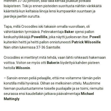
mennen 37-30 johtoon, sillä tällä kertaa joukkue potkaisi
lisäpisteen. Toki jo ennen pisteiden suoritusta nähtiin värikkäitä
käänteitä kun keltaisia liinoja lensi kumpaankin suuntaan ja
jaardeja jaeltiin surutta.
Tapa, millä Crocodiles iski takaisin omalla vuorollaan, oli
vähintäänkin tyrmäävä. Pelinrakentaja
Baker
ojensi pallon
keskushyökkääjä
Powellille
, joka näytti juoksevan itse.
Powell
kuitenkin heitti ja heitti pallon onnistuneesti
Patrick Wilsonille
.
Näin oltiin lukemissa 37-36 Saintsille.
Crocodiles ei miettinyt mitä tehdä, vaan lähti rohkeasti hakemaan
voittoa. Voiton se myös otti
Bakerin
löydettyä kahden pisteen
heitolla
Wilsonin
.
– Sanoin ennen peliä pelaajille, että me voitamme tämän pelin
konstilla millä hyvänsä. Olihan se melkoinen ottelu. Muutimme
hieman puolustustamme toiselle puoliajalle ja se toimi, riemuitsi
seurassa ensi kaudellakin jatkava päävalmentaja
Michael
Mattingly
.