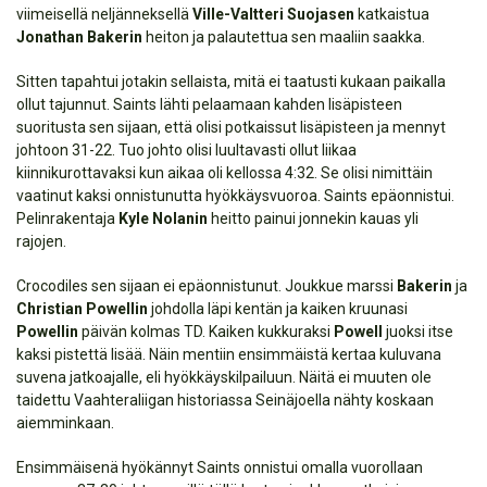
viimeisellä neljänneksellä
Ville-Valtteri Suojasen
katkaistua
Jonathan Bakerin
heiton ja palautettua sen maaliin saakka.
Sitten tapahtui jotakin sellaista, mitä ei taatusti kukaan paikalla
ollut tajunnut. Saints lähti pelaamaan kahden lisäpisteen
suoritusta sen sijaan, että olisi potkaissut lisäpisteen ja mennyt
johtoon 31-22. Tuo johto olisi luultavasti ollut liikaa
kiinnikurottavaksi kun aikaa oli kellossa 4:32. Se olisi nimittäin
vaatinut kaksi onnistunutta hyökkäysvuoroa. Saints epäonnistui.
Pelinrakentaja
Kyle Nolanin
heitto painui jonnekin kauas yli
rajojen.
Crocodiles sen sijaan ei epäonnistunut. Joukkue marssi
Bakerin
ja
Christian Powellin
johdolla läpi kentän ja kaiken kruunasi
Powellin
päivän kolmas TD. Kaiken kukkuraksi
Powell
juoksi itse
kaksi pistettä lisää. Näin mentiin ensimmäistä kertaa kuluvana
suvena jatkoajalle, eli hyökkäyskilpailuun. Näitä ei muuten ole
taidettu Vaahteraliigan historiassa Seinäjoella nähty koskaan
aiemminkaan.
Ensimmäisenä hyökännyt Saints onnistui omalla vuorollaan