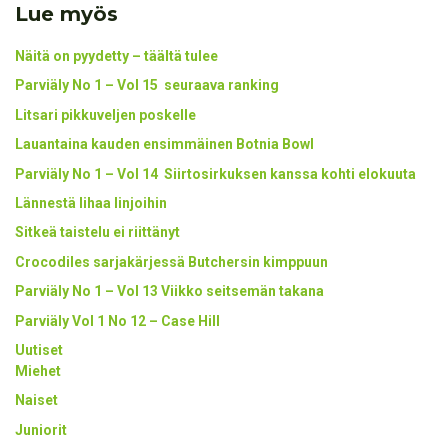
Lue myös
Näitä on pyydetty – täältä tulee
Parviäly No 1 – Vol 15 seuraava ranking
Litsari pikkuveljen poskelle
Lauantaina kauden ensimmäinen Botnia Bowl
Parviäly No 1 – Vol 14 Siirtosirkuksen kanssa kohti elokuuta
Lännestä lihaa linjoihin
Sitkeä taistelu ei riittänyt
Crocodiles sarjakärjessä Butchersin kimppuun
Parviäly No 1 – Vol 13 Viikko seitsemän takana
Parviäly Vol 1 No 12 – Case Hill
Uutiset
Miehet
Naiset
Juniorit