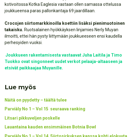
kotivoitossa Kotka Eaglesia vastaan ollen samassa ottelussa
joukkueensa paras pallonkantaja 69 jaardillaan.
Crocojen siirtomarkkinoilla koettiin lisäksi pienimuotoinen
takaisku.
Ruotsalainen hyökkäyksen linjamies Nerly Muyan
ilmoitti, ettei hän pysty liittymään joukkueeseen ensi kaudella
perhesyiden vuoksi.
Joukkueen rakentamisesta vastaavat Juha Laitila ja Timo
Tuokko ovat singonneet uudet verkot pelaaja-altaaseen ja
etsivät paikkaajaa Muyanille.
Lue myös
Näitä on pyydetty – täältä tulee
Parviäly No 1 – Vol 15 seuraava ranking
Litsari pikkuveljen poskelle
Lauantaina kauden ensimmäinen Botnia Bowl
Parviäly No 1 – Vol 14 Siirtosirkuksen kanssa kohti elokuuta