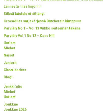
Lännestä lihaa linjoihin
Sitkeä taistelu ei riittänyt
Crocodiles sarjakärjessä Butchersin kimppuun
Parviäly No 1 – Vol 13 Viikko seitsemän takana
Parviäly Vol 1 No 12 – Case Hill
Uutiset
Miehet
Naiset
Juniorit
Cheerleaders
Blogi
Jenkkifutis
Miehet
Uutiset
Joukkue
Joukkue 2026