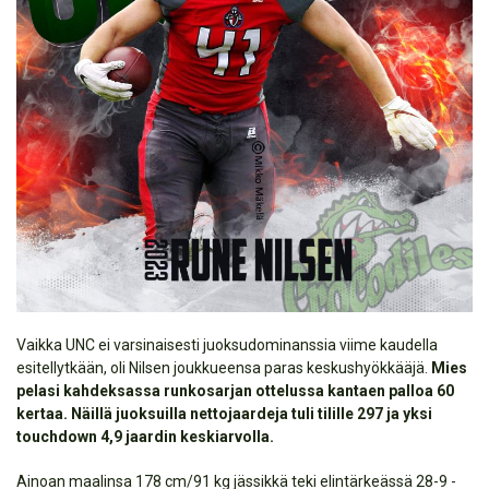
Vaikka UNC ei varsinaisesti juoksudominanssia viime kaudella
esitellytkään, oli Nilsen joukkueensa paras keskushyökkääjä.
Mies
pelasi kahdeksassa runkosarjan ottelussa kantaen palloa 60
kertaa. Näillä juoksuilla nettojaardeja tuli tilille 297 ja yksi
touchdown 4,9 jaardin keskiarvolla.
Ainoan maalinsa 178 cm/91 kg jässikkä teki elintärkeässä 28-9 -