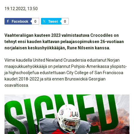
19.12.2022, 13:50
Facebook
0
Tweet
0
Vaahteraliigan kauteen 2023 valmistautuva Crocodiles on
tehnyt ensi kauden kattavan pelaajasopimuksen 26-vuotiaan
norjalaisen keskushyökkääjän, Rune Nilsenin kanssa.
Viime kaudella United Newland Crusadersia edustanut Norjan
maajoukkuehyökkääjä on pelannut Pohjois-Amerikassa yliopisto-
ja highschooljefua edustettuaan City College of San Franciscoa
kaudet 2018-2022 ja sitä ennen Brunswickiä Georgian
osavaltiossa.