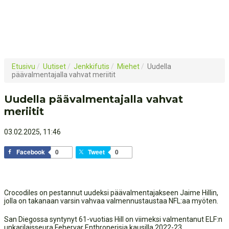
Etusivu
/
Uutiset
/
Jenkkifutis
/
Miehet
/
Uudella
päävalmentajalla vahvat meriitit
Uudella päävalmentajalla vahvat
meriitit
03.02.2025, 11:46
Facebook
0
Tweet
0
Crocodiles on pestannut uudeksi päävalmentajakseen Jaime Hillin,
jolla on takanaan varsin vahvaa valmennustaustaa NFL:aa myöten.
San Diegossa syntynyt 61-vuotias Hill on viimeksi valmentanut ELF:n
unkarilaisseura Fehervar Enthronerisia kausilla 2022-23.