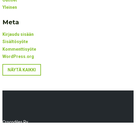
Uutiset
Yleinen
Meta
Kirjaudu sisään
Sisältösyöte
Kommenttisyöte
WordPress.org
NÄYTÄ KAIKKI
Crocodiles Ry
Huhtalantie 2, 60220 Seinäjoki