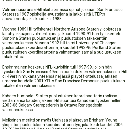
Valmennusuransa Hill aloitti omassa opinahjossaan, San Francisco
Statessa 1987 opiskelija-avustajana ja jatkoi siitä UTEP:n
apuvalmentajaksi kaudeksi 1988.
Vuonna 1989 Hill työskenteli Northern Arizona Staten yliopistossa
laitahyökkääjien valmentajana ja kaudet 1990-91 hän työskenteli
Sonoma Staten puolustuksen ja puolustuksen takakentän
valmennuksessa. Vuonna 1992 Hill toimi University of Chicagon
puolustuksen koordinaattorina ja kaudet 1993-96 Portland Staten
puolustuksen koordinaattorina valmentaen samalla puolustuksen
takakenttää.
Ensimmäinen kosketus NFL-kuvioihin tuli 1997-99, jolloin hän
työskenteli San Francisco 49ersin puolustuksen valmennuksessa. Hill
oli 49ersin mukana yhteensä neljässä playoff-ottelussa jatkaen
uraansa kaudella 2001 XFL:n San Francisco Demonsin puolustuksen
takakentän valmennuksessa.
Kahden Humboldt Staten puolustuksen koordinaattorin roolissa
viettämänsä kauden jälkeen Hill suuntasi Kanadaan työskennellen
2003-06 Calgary Stampedersin ja Ottawa Renegadesin
valmennuksessa.
Melkoinen meriitti on myös Utahissa sijaitsevan Brigham Young
yliopiston puolustuksen koordinaattorin työ, joka kesti kaudet 2006-