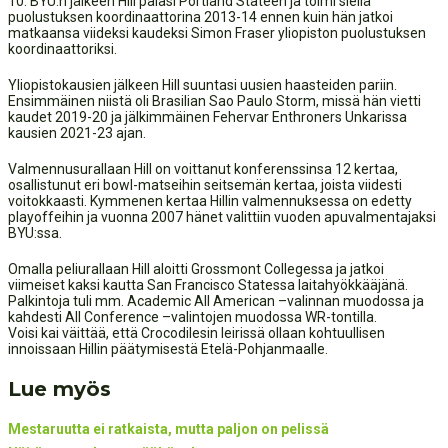
10. BYU:n jälkeen Hill palasi Portland Stateen ja toimi siellä
puolustuksen koordinaattorina 2013-14 ennen kuin hän jatkoi
matkaansa viideksi kaudeksi Simon Fraser yliopiston puolustuksen
koordinaattoriksi.
Yliopistokausien jälkeen Hill suuntasi uusien haasteiden pariin.
Ensimmäinen niistä oli Brasilian Sao Paulo Storm, missä hän vietti
kaudet 2019-20 ja jälkimmäinen Fehervar Enthroners Unkarissa
kausien 2021-23 ajan.
Valmennusurallaan Hill on voittanut konferenssinsa 12 kertaa,
osallistunut eri bowl-matseihin seitsemän kertaa, joista viidesti
voitokkaasti. Kymmenen kertaa Hillin valmennuksessa on edetty
playoffeihin ja vuonna 2007 hänet valittiin vuoden apuvalmentajaksi
BYU:ssa.
Omalla peliurallaan Hill aloitti Grossmont Collegessa ja jatkoi
viimeiset kaksi kautta San Francisco Statessa laitahyökkääjänä.
Palkintoja tuli mm. Academic All American –valinnan muodossa ja
kahdesti All Conference –valintojen muodossa WR-tontilla.
Voisi kai väittää, että Crocodilesin leirissä ollaan kohtuullisen
innoissaan Hillin päätymisestä Etelä-Pohjanmaalle.
Lue myös
Mestaruutta ei ratkaista, mutta paljon on pelissä