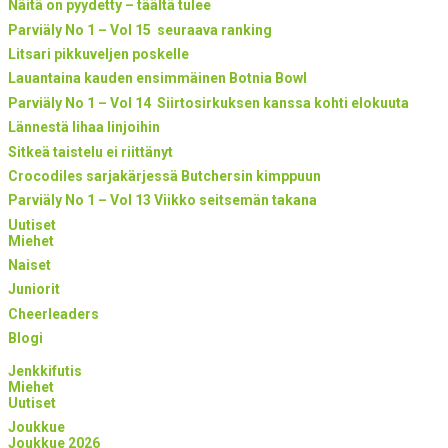
Näitä on pyydetty – täältä tulee
Parviäly No 1 – Vol 15 seuraava ranking
Litsari pikkuveljen poskelle
Lauantaina kauden ensimmäinen Botnia Bowl
Parviäly No 1 – Vol 14 Siirtosirkuksen kanssa kohti elokuuta
Lännestä lihaa linjoihin
Sitkeä taistelu ei riittänyt
Crocodiles sarjakärjessä Butchersin kimppuun
Parviäly No 1 – Vol 13 Viikko seitsemän takana
Uutiset
Miehet
Naiset
Juniorit
Cheerleaders
Blogi
Jenkkifutis
Miehet
Uutiset
Joukkue
Joukkue 2026