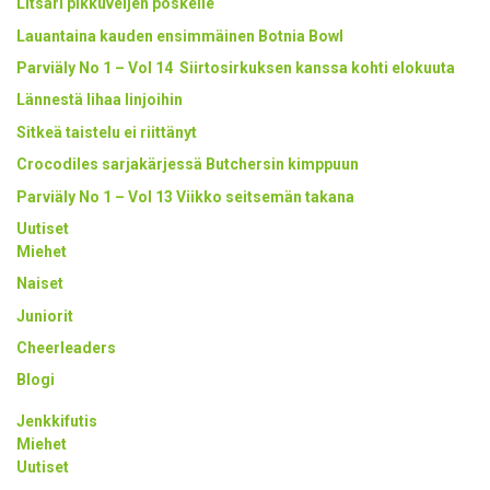
Litsari pikkuveljen poskelle
Lauantaina kauden ensimmäinen Botnia Bowl
Parviäly No 1 – Vol 14 Siirtosirkuksen kanssa kohti elokuuta
Lännestä lihaa linjoihin
Sitkeä taistelu ei riittänyt
Crocodiles sarjakärjessä Butchersin kimppuun
Parviäly No 1 – Vol 13 Viikko seitsemän takana
Uutiset
Miehet
Naiset
Juniorit
Cheerleaders
Blogi
Jenkkifutis
Miehet
Uutiset