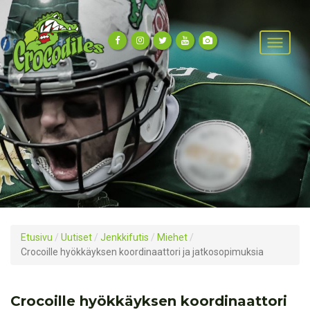
Etusivu
/
Uutiset
/
Jenkkifutis
/
Miehet
/
Crocoille hyökkäyksen koordinaattori ja jatkosopimuksia
Crocoille hyökkäyksen koordinaattori