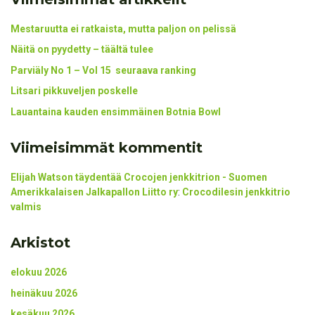
Mestaruutta ei ratkaista, mutta paljon on pelissä
Näitä on pyydetty – täältä tulee
Parviäly No 1 – Vol 15 seuraava ranking
Litsari pikkuveljen poskelle
Lauantaina kauden ensimmäinen Botnia Bowl
Viimeisimmät kommentit
Elijah Watson täydentää Crocojen jenkkitrion - Suomen
Amerikkalaisen Jalkapallon Liitto ry
:
Crocodilesin jenkkitrio
valmis
Arkistot
elokuu 2026
heinäkuu 2026
kesäkuu 2026