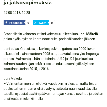
ja jatkosopimuksia
27.08.2018, 19:28
Facebook
0
Tweet
0
Crocodilesin valmennustiimi vahvistuu jälleen kun
Joni Mäkelä
palaa hyökkäyksen koordinaattoriksi parin välivuoden jälkeen.
Joni pelasi Crocoissa ja kakkosjoukkue gatorsissa 2000-luvun
alkupuolella aina vuoteen 2008 asti, saavutuksena yksi hopea ja
pronssi. Valmentaja hän on toiminut U19 ja U21 joukkueissa
kolmen kauden ajan sekä crocojen edustuksen hyökkäyksen
koordinaattorina 2015 ja 2016.
Joni Mäkelä
– Valmentaminen on ollut välivuodetkin mielessä, mutta töiden
puolesta hommaan ei olisi pystynyt sitoutumaan vaadittavalla
tasolla, nyt asiat saatiin päävalmentajan kanssa sovittua ja odotan
ensi kesää mielenkiinnolla.