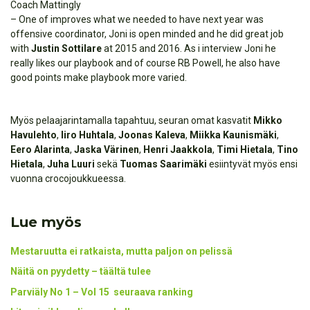
Coach Mattingly
– One of improves what we needed to have next year was
offensive coordinator, Joni is open minded and he did great job
with
Justin Sottilare
at 2015 and 2016. As i interview Joni he
really likes our playbook and of course RB Powell, he also have
good points make playbook more varied.
Myös pelaajarintamalla tapahtuu, seuran omat kasvatit
Mikko
Havulehto
,
Iiro Huhtala
,
Joonas Kaleva
,
Miikka Kaunismäki
,
Eero Alarinta
,
Jaska Värinen
,
Henri Jaakkola
,
Timi Hietala
,
Tino
Hietala
,
Juha Luuri
sekä
Tuomas Saarimäki
esiintyvät myös ensi
vuonna crocojoukkueessa.
Lue myös
Mestaruutta ei ratkaista, mutta paljon on pelissä
Näitä on pyydetty – täältä tulee
Parviäly No 1 – Vol 15 seuraava ranking