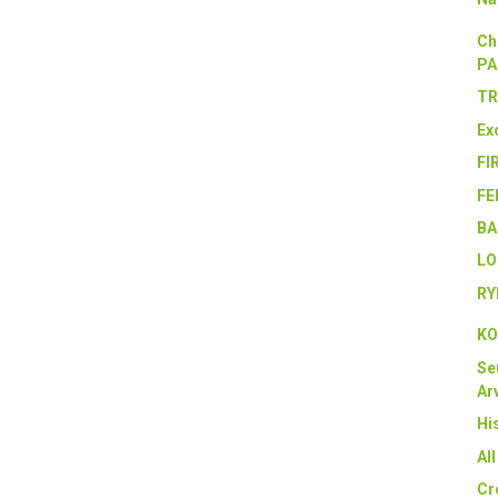
Ch
PA
TR
Ex
FI
FE
BA
LO
RY
KO
Se
Arv
Hi
Al
Cr