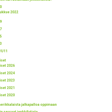
0
ukkue 2022
9
7
5
3
/U11
iset
iset 2026
iset 2024
iset 2023
iset 2021
iset 2020
erikkalaista jalkapalloa oppimaan
in seuraat jenkkifutista