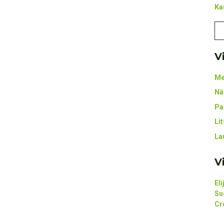
Ka
V
Me
Nä
Pa
Li
La
V
El
Su
Cr