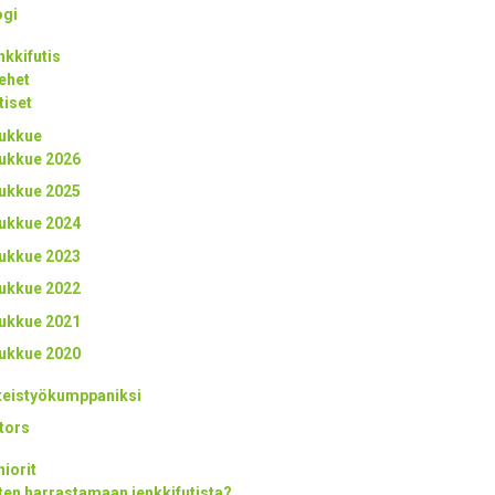
ogi
nkkifutis
ehet
tiset
ukkue
ukkue 2026
ukkue 2025
ukkue 2024
ukkue 2023
ukkue 2022
ukkue 2021
ukkue 2020
teistyökumppaniksi
tors
niorit
ten harrastamaan jenkkifutista?