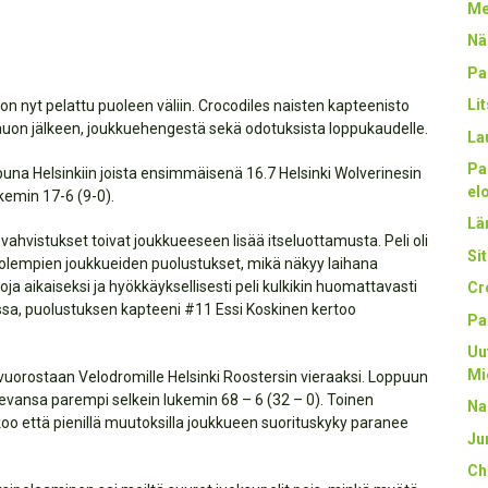
Me
Nä
Pa
Li
on nyt pelattu puoleen väliin. Crocodiles naisten kapteenisto
auon jälkeen, joukkuehengestä sekä odotuksista loppukaudelle.
La
Pa
una Helsinkiin joista ensimmäisenä 16.7 Helsinki Wolverinesin
el
ukemin 17-6 (9-0).
Län
det vahvistukset toivat joukkueeseen lisää itseluottamusta. Peli oli
Sit
ti molempien joukkueiden puolustukset, mikä näkyy laihana
 aikaiseksi ja hyökkäyksellisesti peli kulkikin huomattavasti
Cr
, puolustuksen kapteeni #11 Essi Koskinen kertoo
Pa
Uu
Mi
uorostaan Velodromille Helsinki Roostersin vieraaksi. Loppuun
olevansa parempi selkein lukemin 68 – 6 (32 – 0). Toinen
Na
o että pienillä muutoksilla joukkueen suorituskyky paranee
Ju
Ch