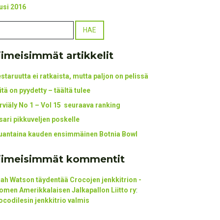
usi 2016
iimeisimmät artikkelit
staruutta ei ratkaista, mutta paljon on pelissä
itä on pyydetty – täältä tulee
rviäly No 1 – Vol 15 seuraava ranking
tsari pikkuveljen poskelle
uantaina kauden ensimmäinen Botnia Bowl
iimeisimmät kommentit
ijah Watson täydentää Crocojen jenkkitrion -
omen Amerikkalaisen Jalkapallon Liitto ry
:
ocodilesin jenkkitrio valmis