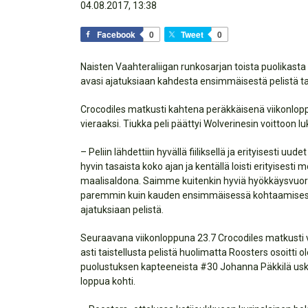
04.08.2017, 13:38
Facebook
0
Tweet
0
Naisten Vaahteraliigan runkosarjan toista puolikasta 
avasi ajatuksiaan kahdesta ensimmäisestä pelistä t
Crocodiles matkusti kahtena peräkkäisenä viikonlopp
vieraaksi. Tiukka peli päättyi Wolverinesin voittoon l
– Peliin lähdettiin hyvällä fiiliksellä ja erityisesti uu
hyvin tasaista koko ajan ja kentällä loisti erityises
maalisaldona. Saimme kuitenkin hyviä hyökkäysvuoroja
paremmin kuin kauden ensimmäisessä kohtaamisessa
ajatuksiaan pelistä.
Seuraavana viikonloppuna 23.7 Crocodiles matkusti v
asti taistellusta pelistä huolimatta Roosters osoitti 
puolustuksen kapteeneista #30 Johanna Päkkilä usko
loppua kohti.