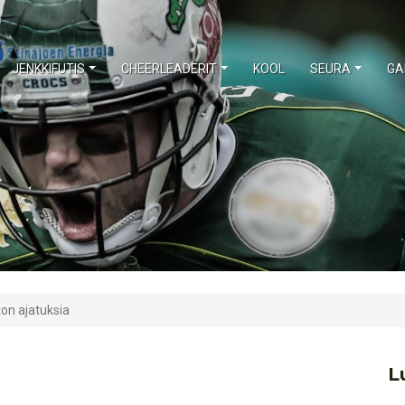
JENKKIFUTIS
CHEERLEADERIT
KOOL
SEURA
GA
on ajatuksia
L