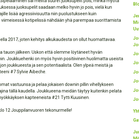
ksipelaaminen sai meiltä suuret juoksupelit pois, minkä myötä
Bl
uksessa juoksupelit saadaan melko hyvin jo pois, vielä kun
jille lisää agressiivisuutta niin puolustukseen kuin
Je
sa viimeisessä kotipelissä nähdään yhä parempaa suorittamista
Mi
Uu
Jo
della 2017, joten kehitys alkukaudesta on ollut huomattavaa.
Jo
 tauon jälkeen. Uskon että olemme löytäneet hyvän
Jo
hin. Joukkuehenki on myös hyvin positiivinen huolimatta useista
Jo
on joukkueesta ja sen potentiaalista. Olen ylpeä meistä ja
eeni #7 Sylvie Aibeche.
Jo
Jo
at vastuunsa ja pelaa jokaisen downin pillin vihellykseen
Jo
ajina tällä kaudella. Joukkueena meidän täytyy kuitenkin pelata
n hyökkäyksen kapteeneista #21 Tytti Kuusinen.
Jo
klo 12 Jouppilanvuoren tekonurmelle!
Yh
Ga
Ju
Mi