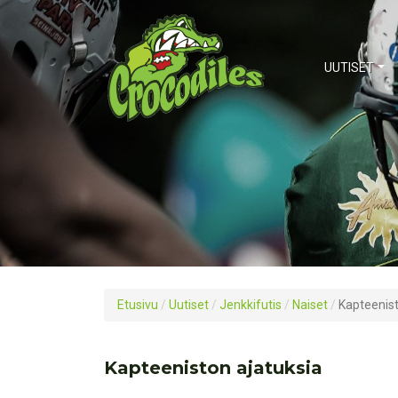
UUTISET
Etusivu
/
Uutiset
/
Jenkkifutis
/
Naiset
/
Kapteenist
Kapteeniston ajatuksia