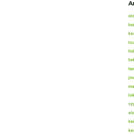
A
el
he
ke
to
hu
he
ta
jo
ma
lo
sy
el
he
ke