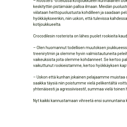
– Roosters -ottelussa kotijoukkueen kurinalainen bo
keskityttiin pistämään palloa ilmaan. Meidän puolust
viilataan heittopuolustusta kohdilleen ja saadaan pela
hyökkäykseenkin, niin uskon, että tulevissa kahdes
kotijoukkueelta.
Crocodilesin rosterista on lähes puolet rookieita kau
– Olen huomannut todellisen muutoksen joukkueessa
treenirytmin ja olemme hyvin valmistautuneita pelei
vaikeuksista joita olemme kohdanneet. Se kertoo palj
vaikuttunut rookieistamme, kertoo hyökkäyksen kapt
– Uskon että kunhan jokainen pelajaamme muistaa om
saakka täysiä niin poistumme vielä pelikentältä voitt
yhtenäisesti ja agressiivisesti!, summaa vielä toine
Nyt kaikki kannustamaan vihreetä ensi sunnuntaina 