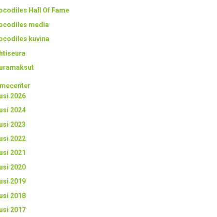
ocodiles Hall Of Fame
ocodiles media
ocodiles kuvina
htiseura
uramaksut
mecenter
usi 2026
usi 2024
usi 2023
usi 2022
usi 2021
usi 2020
usi 2019
usi 2018
usi 2017