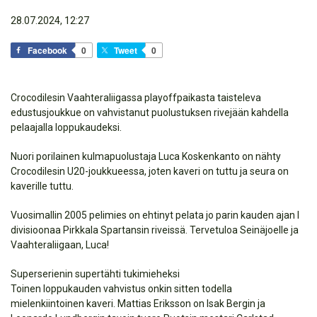
28.07.2024, 12:27
Facebook
0
Tweet
0
Crocodilesin Vaahteraliigassa playoffpaikasta taisteleva
edustusjoukkue on vahvistanut puolustuksen rivejään kahdella
pelaajalla loppukaudeksi.
Nuori porilainen kulmapuolustaja Luca Koskenkanto on nähty
Crocodilesin U20-joukkueessa, joten kaveri on tuttu ja seura on
kaverille tuttu.
Vuosimallin 2005 pelimies on ehtinyt pelata jo parin kauden ajan I
divisioonaa Pirkkala Spartansin riveissä. Tervetuloa Seinäjoelle ja
Vaahteraliigaan, Luca!
Superserienin supertähti tukimieheksi
Toinen loppukauden vahvistus onkin sitten todella
mielenkiintoinen kaveri. Mattias Eriksson on Isak Bergin ja