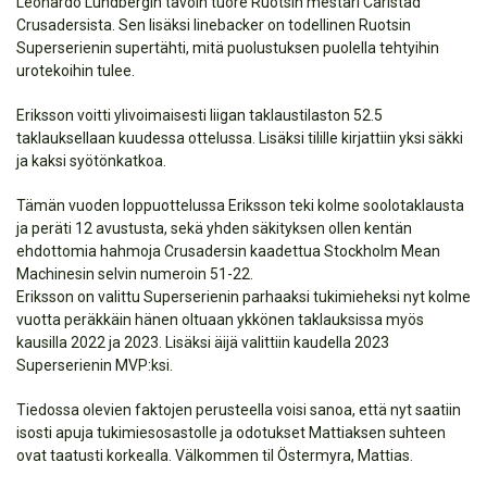
Leonardo Lundbergin tavoin tuore Ruotsin mestari Carlstad
Crusadersista. Sen lisäksi linebacker on todellinen Ruotsin
Superserienin supertähti, mitä puolustuksen puolella tehtyihin
urotekoihin tulee.
Eriksson voitti ylivoimaisesti liigan taklaustilaston 52.5
taklauksellaan kuudessa ottelussa. Lisäksi tilille kirjattiin yksi säkki
ja kaksi syötönkatkoa.
Tämän vuoden loppuottelussa Eriksson teki kolme soolotaklausta
ja peräti 12 avustusta, sekä yhden säkityksen ollen kentän
ehdottomia hahmoja Crusadersin kaadettua Stockholm Mean
Machinesin selvin numeroin 51-22.
Eriksson on valittu Superserienin parhaaksi tukimieheksi nyt kolme
vuotta peräkkäin hänen oltuaan ykkönen taklauksissa myös
kausilla 2022 ja 2023. Lisäksi äijä valittiin kaudella 2023
Superserienin MVP:ksi.
Tiedossa olevien faktojen perusteella voisi sanoa, että nyt saatiin
isosti apuja tukimiesosastolle ja odotukset Mattiaksen suhteen
ovat taatusti korkealla. Välkommen til Östermyra, Mattias.