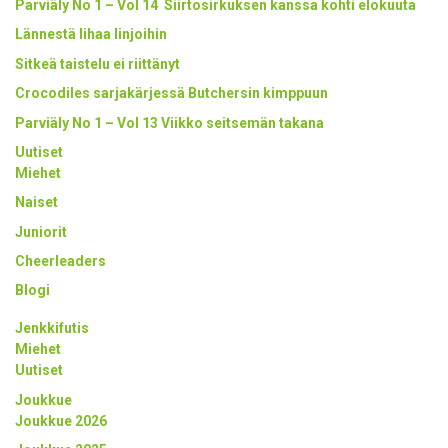
Parviäly No 1 – Vol 14 Siirtosirkuksen kanssa kohti elokuuta
Lännestä lihaa linjoihin
Sitkeä taistelu ei riittänyt
Crocodiles sarjakärjessä Butchersin kimppuun
Parviäly No 1 – Vol 13 Viikko seitsemän takana
Uutiset
Miehet
Naiset
Juniorit
Cheerleaders
Blogi
Jenkkifutis
Miehet
Uutiset
Joukkue
Joukkue 2026