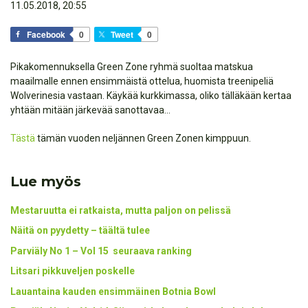
11.05.2018, 20:55
Facebook
0
Tweet
0
Pikakomennuksella Green Zone ryhmä suoltaa matskua
maailmalle ennen ensimmäistä ottelua, huomista treenipeliä
Wolverinesia vastaan. Käykää kurkkimassa, oliko tälläkään kertaa
yhtään mitään järkevää sanottavaa…
Tästä
tämän vuoden neljännen Green Zonen kimppuun.
Lue myös
Mestaruutta ei ratkaista, mutta paljon on pelissä
Näitä on pyydetty – täältä tulee
Parviäly No 1 – Vol 15 seuraava ranking
Litsari pikkuveljen poskelle
Lauantaina kauden ensimmäinen Botnia Bowl