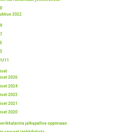
0
ukkue 2022
9
7
5
3
/U11
iset
iset 2026
iset 2024
iset 2023
iset 2021
iset 2020
erikkalaista jalkapalloa oppimaan
in seuraat jenkkifutista