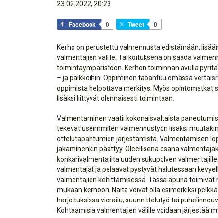
23.02.2022, 20:23
Facebook
0
Tweet
0
Kerho on perustettu valmennusta edistämään, lisää
valmentajien välille. Tarkoituksena on saada valme
toimintaympäristöön. Kerhon toiminnan avulla pyritä
– ja paikkoihin. Oppiminen tapahtuu omassa vertaisr
oppimista helpottava merkitys. Myös opintomatkat se
lisäksi liittyvät olennaisesti toimintaan.
Valmentaminen vaatii kokonaisvaltaista paneutumis
tekevät useimmiten valmennustyön lisäksi muutakin,
ottelutapahtumien järjestämistä. Valmentamisen loppu
jakaminenkin päättyy. Oleellisena osana valmentaja
konkarivalmentajilta uuden sukupolven valmentajille
valmentajat ja pelaavat pystyvät halutessaan kevyell
valmentajien kehittämisessä. Tässä apuna toimivat myö
mukaan kerhoon. Näitä voivat olla esimerkiksi pelkkä 
harjoituksissa vierailu, suunnittelutyö tai puhelinne
Kohtaamisia valmentajien välille voidaan järjestää