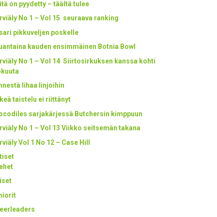
itä on pyydetty – täältä tulee
rviäly No 1 – Vol 15 seuraava ranking
tsari pikkuveljen poskelle
uantaina kauden ensimmäinen Botnia Bowl
rviäly No 1 – Vol 14 Siirtosirkuksen kanssa kohti
okuuta
nestä lihaa linjoihin
keä taistelu ei riittänyt
ocodiles sarjakärjessä Butchersin kimppuun
rviäly No 1 – Vol 13 Viikko seitsemän takana
rviäly Vol 1 No 12 – Case Hill
tiset
ehet
iset
niorit
eerleaders