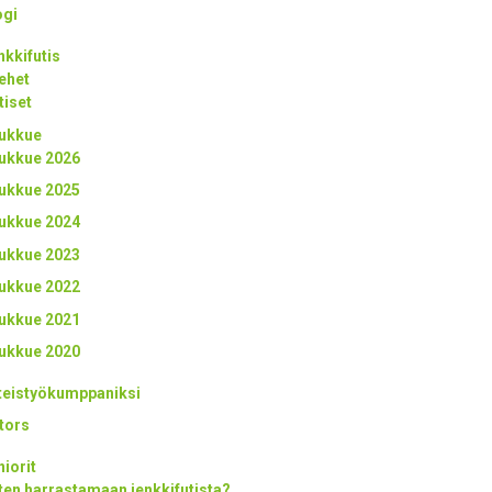
ogi
nkkifutis
ehet
tiset
ukkue
ukkue 2026
ukkue 2025
ukkue 2024
ukkue 2023
ukkue 2022
ukkue 2021
ukkue 2020
teistyökumppaniksi
tors
niorit
ten harrastamaan jenkkifutista?