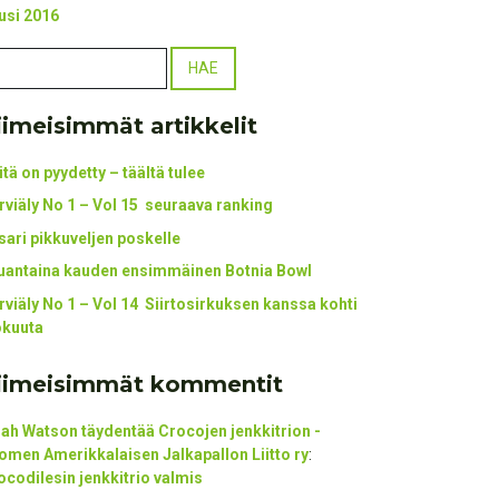
usi 2016
iimeisimmät artikkelit
itä on pyydetty – täältä tulee
rviäly No 1 – Vol 15 seuraava ranking
tsari pikkuveljen poskelle
uantaina kauden ensimmäinen Botnia Bowl
rviäly No 1 – Vol 14 Siirtosirkuksen kanssa kohti
okuuta
iimeisimmät kommentit
ijah Watson täydentää Crocojen jenkkitrion -
omen Amerikkalaisen Jalkapallon Liitto ry
:
ocodilesin jenkkitrio valmis