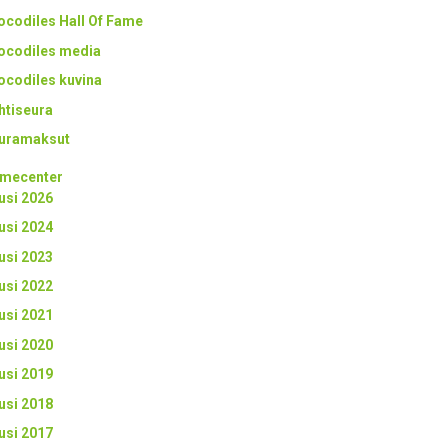
ocodiles Hall Of Fame
ocodiles media
ocodiles kuvina
htiseura
uramaksut
mecenter
usi 2026
usi 2024
usi 2023
usi 2022
usi 2021
usi 2020
usi 2019
usi 2018
usi 2017