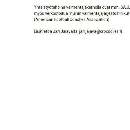
Yhteistyötahoina valmentajakerholla ovat mm. SAJL,
myös verkostoitua muihin valmentajajärjestöihin ku
(American Football Coaches Association).
Lisätietoa Jari Jalavalta: jari.jalava@crocodiles.fi