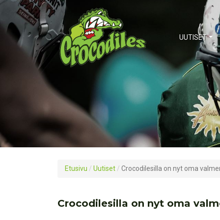
UUTISET
Etusivu
/
Uutiset
/
Crocodilesilla on nyt oma valme
Crocodilesilla on nyt oma valm