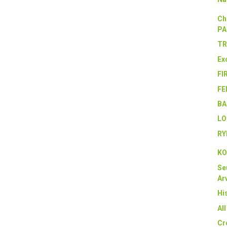
Ch
PA
TR
Ex
FI
FE
BA
LO
RY
KO
Se
Arv
Hi
Al
Cr