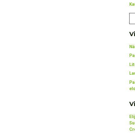
Ka
V
Nä
Pa
Li
La
Pa
el
V
El
Su
Cr