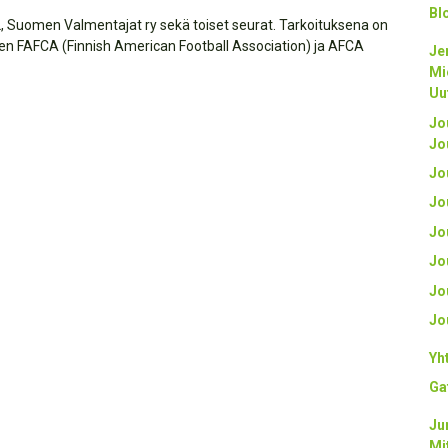
Bl
 Suomen Valmentajat ry sekä toiset seurat. Tarkoituksena on
ten FAFCA (Finnish American Football Association) ja AFCA
Je
Mi
Uu
Jo
Jo
Jo
Jo
Jo
Jo
Jo
Jo
Yh
Ga
Ju
Mi