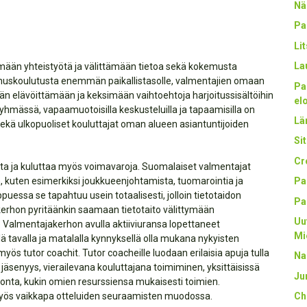
Nä
Pa
Li
La
mään yhteistyötä ja välittämään tietoa sekä kokemusta
nnuskoulutusta enemmän paikallistasolle, valmentajien omaan
Pa
än elävöittämään ja keksimään vaihtoehtoja harjoitussisältöihin
el
yhmässä, vapaamuotoisilla keskusteluilla ja tapaamisilla on
Län
kä ulkopuoliset kouluttajat oman alueen asiantuntijoiden
Sit
Cr
ta ja kuluttaa myös voimavaroja. Suomalaiset valmentajat
 kuten esimerkiksi joukkueenjohtamista, tuomarointia ja
Pa
essa se tapahtuu usein totaalisesti, jolloin tietotaidon
Pa
kerhon pyritäänkin saamaan tietotaito välittymään
Uu
. Valmentajakerhon avulla aktiiviuransa lopettaneet
Mi
ä tavalla ja matalalla kynnyksellä olla mukana nykyisten
s tutor coachit. Tutor coacheille luodaan erilaisia apuja tulla
Na
jäsenyys, vierailevana kouluttajana toimiminen, yksittäisissä
Ju
uvonta, kukin omien resurssiensa mukaisesti toimien.
 myös vaikkapa otteluiden seuraamisten muodossa.
Ch