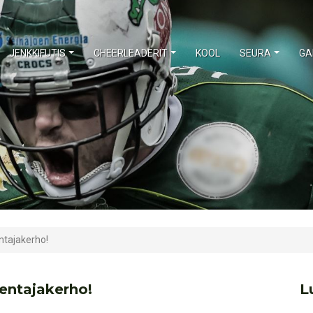
JENKKIFUTIS
CHEERLEADERIT
KOOL
SEURA
GA
ntajakerho!
entajakerho!
L