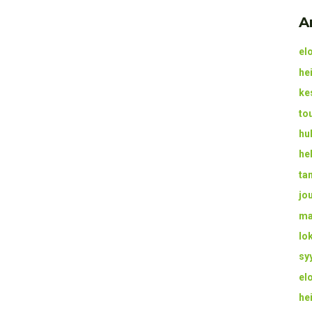
A
el
he
ke
to
hu
he
ta
jo
ma
lo
sy
el
he