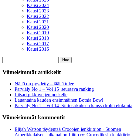
Kausi 2024
Kausi 2023
Kausi 2022
Kausi 2021
Kausi 2020
Kausi 2019
Kausi 2018
Kausi 2017
Kausi 2016
Haku:
Viimeisimmät artikkelit
Näitä on pyydetty – täältä tulee
Parviäly No 1 – Vol 15 seuraava ranking
Litsari pikkuveljen poskelle
Lauantaina kauden ensimmäinen Botnia Bowl
Parviäly No 1 – Vol 14 Siirtosirkuksen kanssa kohti elokuuta
Viimeisimmät kommentit
Elijah Watson täydentää Crocojen jenkkitrion - Suomen
Amerikkalaisen Jalkapallon Liitto ry
:
Crocodilesin jenkkitrio