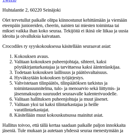
Huhtalantie 2, 60220 Seinäjoki
Olet tervetullut paikalle olitpa kiinnostunut kehittämään ja viemään
eteenpäin junioreiden, cheerin, naisten tai miesten toimintaa tai
miksei vaikka ihan koko seuraa. Tekijöitä ei ikinä ole liikaa ja uusia
ideoita ja oivalluksia kaivataan.
Crocodiles ry syyskokouksessa käsitellään seuraavat asiat:
Kokouksen avaus.
Valitaan kokouksen puheenjohtaja, sihteeri, kaksi
pöytäkirjantarkastajaa ja tarvittaessa kaksi ääntenlaskijaa.
Todetaan kokouksen laillisuus ja päätösvaltaisuus.
Hyväksytään kokouksen työjärjestys.
Vahvistetaan tilinpäätös, tilinpäätöksen tarkistus ja
toimintasuunnitelma, tulo- ja menoarvio sekä liittymis- ja
jäsenmaksujen suuruudet seuraavalle kalenterivuodelle.
Valitaan hallituksen puheenjohtaja ja muut jäsenet.
Valitaan yksi tai kaksi tilintarkastajaa ja heille
varatilintarkastajat.
Käsitellään muut kokouskutsussa mainitut asiat.
Hallitus toivoo, että tällä kertaa saadaan paikalle paljon innokkaita
jäseniä. Tule mukaan ja autetaan yhdessä seuraa menestymään ja