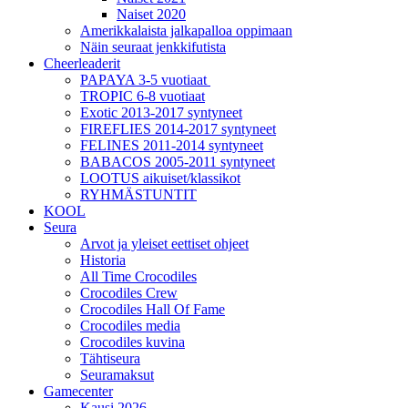
Naiset 2020
Amerikkalaista jalkapalloa oppimaan
Näin seuraat jenkkifutista
Cheerleaderit
PAPAYA 3-5 vuotiaat
TROPIC 6-8 vuotiaat
Exotic 2013-2017 syntyneet
FIREFLIES 2014-2017 syntyneet
FELINES 2011-2014 syntyneet
BABACOS 2005-2011 syntyneet
LOOTUS aikuiset/klassikot
RYHMÄSTUNTIT
KOOL
Seura
Arvot ja yleiset eettiset ohjeet
Historia
All Time Crocodiles
Crocodiles Crew
Crocodiles Hall Of Fame
Crocodiles media
Crocodiles kuvina
Tähtiseura
Seuramaksut
Gamecenter
Kausi 2026