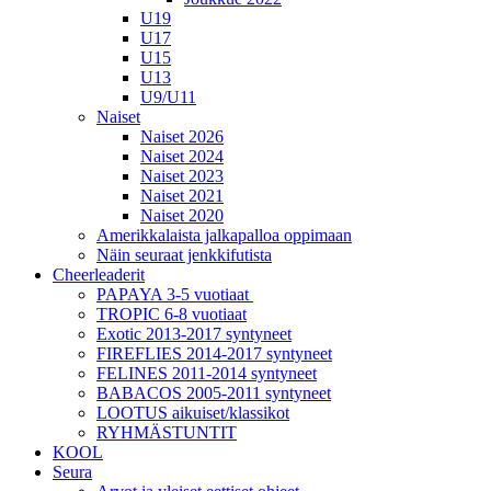
U19
U17
U15
U13
U9/U11
Naiset
Naiset 2026
Naiset 2024
Naiset 2023
Naiset 2021
Naiset 2020
Amerikkalaista jalkapalloa oppimaan
Näin seuraat jenkkifutista
Cheerleaderit
PAPAYA 3-5 vuotiaat
TROPIC 6-8 vuotiaat
Exotic 2013-2017 syntyneet
FIREFLIES 2014-2017 syntyneet
FELINES 2011-2014 syntyneet
BABACOS 2005-2011 syntyneet
LOOTUS aikuiset/klassikot
RYHMÄSTUNTIT
KOOL
Seura