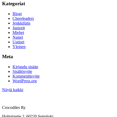
Kategoriat
Blogi
Cheerleaders
Jenkkifutis
Juniorit
Miehet
Naiset
Uutiset
Yleinen
Meta
Kirjaudu sisään
Sisältösyöte
Kommenttisyöte
WordPress.org
Näytä kaikki
Crocodiles Ry
Huhtalantie 2, 60220 Seinäjoki