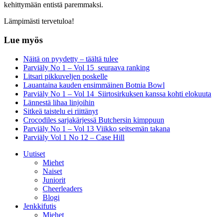
kehittymään entistä paremmaksi.
Lämpimästi tervetuloa!
Lue myös
Näitä on pyydetty – täältä tulee
Parviäly No 1 – Vol 15 seuraava ranking
Litsari pikkuveljen poskelle
Lauantaina kauden ensimmäinen Botnia Bowl
Parviäly No 1 – Vol 14 Siirtosirkuksen kanssa kohti elokuuta
Lännestä lihaa linjoihin
Sitkeä taistelu ei riittänyt
Crocodiles sarjakärjessä Butchersin kimppuun
Parviäly No 1 – Vol 13 Viikko seitsemän takana
Parviäly Vol 1 No 12 – Case Hill
Uutiset
Miehet
Naiset
Juniorit
Cheerleaders
Blogi
Jenkkifutis
Miehet