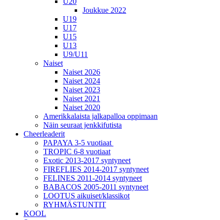
U20
Joukkue 2022
U19
U17
U15
U13
U9/U11
Naiset
Naiset 2026
Naiset 2024
Naiset 2023
Naiset 2021
Naiset 2020
Amerikkalaista jalkapalloa oppimaan
Näin seuraat jenkkifutista
Cheerleaderit
PAPAYA 3-5 vuotiaat
TROPIC 6-8 vuotiaat
Exotic 2013-2017 syntyneet
FIREFLIES 2014-2017 syntyneet
FELINES 2011-2014 syntyneet
BABACOS 2005-2011 syntyneet
LOOTUS aikuiset/klassikot
RYHMÄSTUNTIT
KOOL