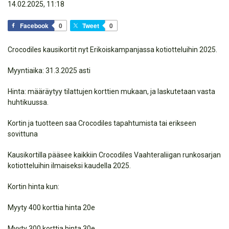
14.02.2025, 11:18
Facebook
0
Tweet
0
Crocodiles kausikortit nyt Erikoiskampanjassa kotiotteluihin 2025.
Myyntiaika: 31.3.2025 asti
Hinta: määräytyy tilattujen korttien mukaan, ja laskutetaan vasta
huhtikuussa.
Kortin ja tuotteen saa Crocodiles tapahtumista tai erikseen
sovittuna
Kausikortilla pääsee kaikkiin Crocodiles Vaahteraliigan runkosarjan
kotiotteluihin ilmaiseksi kaudella 2025.
Kortin hinta kun:
Myyty 400 korttia hinta 20e
Myyty 300 korttia hinta 30e