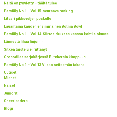
Näitä on pyydetty – täältä tulee
Parviäly No 1 – Vol 15 seuraava ranking
Litsari pikkuveljen poskelle
Lauantaina kauden ensimmäinen Botnia Bowl
Parviäly No 1 – Vol 14 Siirtosirkuksen kanssa kohti elokuuta
Lännestä lihaa linjoihin
Sitkeä taistelu ei riittänyt
Crocodiles sarjakärjessä Butchersin kimppuun
Parviäly No 1 – Vol 13 Viikko seitsemän takana
Uutiset
Miehet
Naiset
Juniorit
Cheerleaders
Blogi