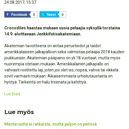
24.08.2017, 15:37
Facebook
0
Tweet
0
Crocodiles haastaa mukaan uusia pelaajia syksyllä torstaina
14.9. aloittavaan Jenkkifutisakatemiaan.
Akatemian tavoitteena on antaa perustiedot ja taidot
amerikkalaiseen jalkapalloon sekä valmistaa pelaajia 2018 kauden
joukkueisiin. Akatemian pääpaino on yli 18 vuotiaat, mutta myös
nuorempia otetaan mukaan. Amerikkalainen jalkapallo on
vahvasti roolitettu laji, joten jos olet iso, nopea, vahva tai vikkelä
sovit varmasti mukaan. Aikaisemmasta urheilutaustasta on
hyötyä. Tärkeintä on halu treenata ja kehittyä.
Lue lisää
Lue myös
Mestaruutta ei ratkaista, mutta paljon on pelissä