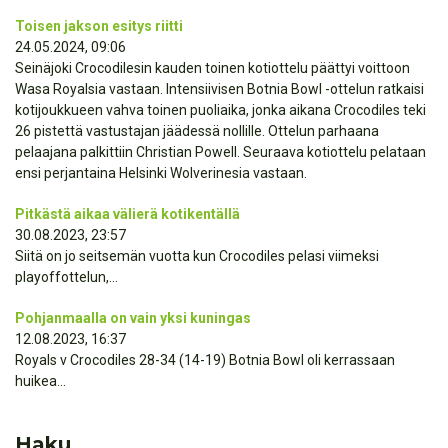
Toisen jakson esitys riitti
24.05.2024, 09:06
Seinäjoki Crocodilesin kauden toinen kotiottelu päättyi voittoon
Wasa Royalsia vastaan. Intensiivisen Botnia Bowl -ottelun ratkaisi
kotijoukkueen vahva toinen puoliaika, jonka aikana Crocodiles teki
26 pistettä vastustajan jäädessä nollille. Ottelun parhaana
pelaajana palkittiin Christian Powell. Seuraava kotiottelu pelataan
ensi perjantaina Helsinki Wolverinesia vastaan.
Pitkästä aikaa välierä kotikentällä
30.08.2023, 23:57
Siitä on jo seitsemän vuotta kun Crocodiles pelasi viimeksi
playoffottelun,...
Pohjanmaalla on vain yksi kuningas
12.08.2023, 16:37
Royals v Crocodiles 28-34 (14-19) Botnia Bowl oli kerrassaan
huikea...
Haku