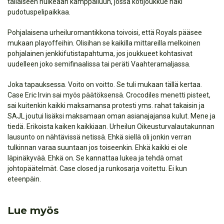
tällaiseen huikeaan kamppailuun, jossa kotijoukkue haki
pudotuspelipaikkaa.
Pohjalaisena urheiluromantikkona toivoisi, että Royals pääsee
mukaan playoffeihin. Olisihan se kaikilla mittareilla melkoinen
pohjalainen jenkkifutistapahtuma, jos joukkueet kohtasivat
uudelleen joko semifinaalissa tai peräti Vaahteramaljassa.
Joka tapauksessa. Voito on voitto. Se tuli mukaan tällä kertaa.
Case Eric Irvin sai myös päätöksensä. Crocodiles menetti pisteet,
sai kuitenkin kaikki maksamansa protesti yms. rahat takaisin ja
SAJL joutui lisäksi maksamaan oman asianajajansa kulut. Mene ja
tiedä. Erikoista kaiken kaikkiaan. Urheilun Oikeusturvalautakunnan
lausunto on nähtävissä netissä. Ehkä siellä oli jonkin verran
tulkinnan varaa suuntaan jos toiseenkin. Ehkä kaikki ei ole
läpinäkyvää. Ehkä on. Se kannattaa lukea ja tehdä omat
johtopäätelmät. Case closed ja runkosarja voitettu. Ei kun
eteenpäin.
Lue myös