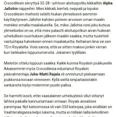
Crocodilesin siirryttyä 32-28 –johtoon aloituspotku kikkailtiin
Alpha
Jallohin
näppeihin. Mies kikkaili, kierteli, neppaili ja lopuksi
Crocodilesin miehistö selätti hiukan ylimielisesti aiemmin
käyttäytyneen Jallohin kahden pisteen arvoisen oman maalin
merkiksi omalla maalialueella. Se, miksi Jallohia voisi joku kutsua
ylimieliseksi on se, että mies palautti aloituspotkun aivan huikean
urheilullisen suorituksen jälkeen maaliin saakka, mutta tuuletteli
vastustajaa halveksien ennen maalialuetta. Keltainen liina vei sen
TD:n Royalsilta. Voisi sanoa, että se sitten maksoi jonkin verran
kun tarkkailee loppunumeroita. Jokainen tyylillään.
Mieletön ottelu loppuun saakka. Kaikki kunnia Royalsin joukkueelle.
Aikaisemmin myös Crocodilesia edustanut Royalsin
päävalmentaja
Juha-Matti Rajala
oli onnistunut piiskaamaan
joukkonsa kovaan vireeseen. Kyllä sieltä sinipaitaisistakin
sankareita löytyi molemmin puolin palloa.
Se harmitti isosti, ettei vaasalainen urheiluyleisö ollut viitsinyt
lähteä paikalle kannustamaan omiaan. Royals ansaitsee
parempaa. Nyt katsomossa oli vain 550 katsojaa, joka sinällään on
Vaahteraliigassa kelpo lukema, mutta ei millään lailla kelvollinen