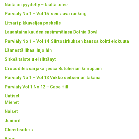
Näitä on pyydetty – täältä tulee
Parviäly No 1 – Vol 15 seuraava ranking
Litsari pikkuveljen poskelle
Lauantaina kauden ensimmäinen Botnia Bowl
Parviäly No 1 – Vol 14 Siirtosirkuksen kanssa kohti elokuuta
Lännestä lihaa linjoihin
Sitkeä taistelu ei riittänyt
Crocodiles sarjakärjessä Butchersin kimppuun
Parviäly No 1 – Vol 13 Viikko seitsemän takana
Parviäly Vol 1 No 12 – Case Hill
Uutiset
Miehet
Naiset
Juniorit
Cheerleaders
Blogi