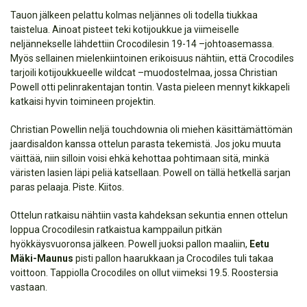
Tauon jälkeen pelattu kolmas neljännes oli todella tiukkaa
taistelua. Ainoat pisteet teki kotijoukkue ja viimeiselle
neljännekselle lähdettiin Crocodilesin 19-14 –johtoasemassa.
Myös sellainen mielenkiintoinen erikoisuus nähtiin, että Crocodiles
tarjoili kotijoukkueelle wildcat –muodostelmaa, jossa Christian
Powell otti pelinrakentajan tontin. Vasta pieleen mennyt kikkapeli
katkaisi hyvin toimineen projektin.
Christian Powellin neljä touchdownia oli miehen käsittämättömän
jaardisaldon kanssa ottelun parasta tekemistä. Jos joku muuta
väittää, niin silloin voisi ehkä kehottaa pohtimaan sitä, minkä
väristen lasien läpi peliä katsellaan. Powell on tällä hetkellä sarjan
paras pelaaja. Piste. Kiitos.
Ottelun ratkaisu nähtiin vasta kahdeksan sekuntia ennen ottelun
loppua Crocodilesin ratkaistua kamppailun pitkän
hyökkäysvuoronsa jälkeen. Powell juoksi pallon maaliin,
Eetu
Mäki-Maunus
pisti pallon haarukkaan ja Crocodiles tuli takaa
voittoon. Tappiolla Crocodiles on ollut viimeksi 19.5. Roostersia
vastaan.