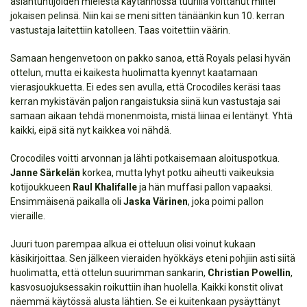
asiantuntijoiden mielestä käytännössä tuurilla voittanut miltei
jokaisen pelinsä. Niin kai se meni sitten tänäänkin kun 10. kerran
vastustaja laitettiin katolleen. Taas voitettiin väärin.
Samaan hengenvetoon on pakko sanoa, että Royals pelasi hyvän
ottelun, mutta ei kaikesta huolimatta kyennyt kaatamaan
vierasjoukkuetta. Ei edes sen avulla, että Crocodiles keräsi taas
kerran mykistävän paljon rangaistuksia siinä kun vastustaja sai
samaan aikaan tehdä monenmoista, mistä liinaa ei lentänyt. Yhtä
kaikki, eipä sitä nyt kaikkea voi nähdä.
Crocodiles voitti arvonnan ja lähti potkaisemaan aloituspotkua.
Janne Särkelän
korkea, mutta lyhyt potku aiheutti vaikeuksia
kotijoukkueen
Raul Khalifalle
ja hän muffasi pallon vapaaksi.
Ensimmäisenä paikalla oli
Jaska Värinen
, joka poimi pallon
vieraille.
Juuri tuon parempaa alkua ei otteluun olisi voinut kukaan
käsikirjoittaa. Sen jälkeen vieraiden hyökkäys eteni pohjiin asti siitä
huolimatta, että ottelun suurimman sankarin,
Christian Powellin
,
kasvosuojuksessakin roikuttiin ihan huolella. Kaikki konstit olivat
näemmä käytössä alusta lähtien. Se ei kuitenkaan pysäyttänyt