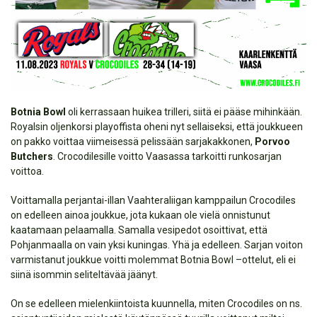
Botnia Bowl
oli kerrassaan huikea trilleri, siitä ei pääse mihinkään.
Royalsin oljenkorsi playoffista oheni nyt sellaiseksi, että joukkueen
on pakko voittaa viimeisessä pelissään sarjakakkonen,
Porvoo
Butchers
. Crocodilesille voitto Vaasassa tarkoitti runkosarjan
voittoa.
Voittamalla perjantai-illan Vaahteraliigan kamppailun Crocodiles
on edelleen ainoa joukkue, jota kukaan ole vielä onnistunut
kaatamaan pelaamalla. Samalla vesipedot osoittivat, että
Pohjanmaalla on vain yksi kuningas. Yhä ja edelleen. Sarjan voiton
varmistanut joukkue voitti molemmat Botnia Bowl –ottelut, eli ei
siinä isommin seliteltävää jäänyt.
On se edelleen mielenkiintoista kuunnella, miten Crocodiles on ns.