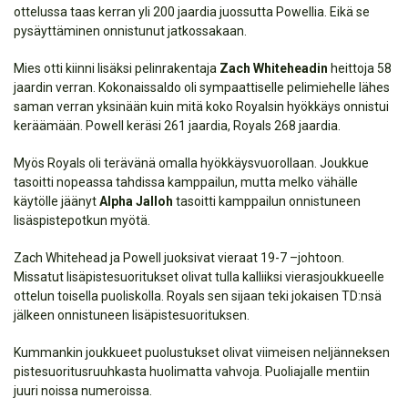
ottelussa taas kerran yli 200 jaardia juossutta Powellia. Eikä se
pysäyttäminen onnistunut jatkossakaan.
Mies otti kiinni lisäksi pelinrakentaja
Zach Whiteheadin
heittoja 58
jaardin verran. Kokonaissaldo oli sympaattiselle pelimiehelle lähes
saman verran yksinään kuin mitä koko Royalsin hyökkäys onnistui
keräämään. Powell keräsi 261 jaardia, Royals 268 jaardia.
Myös Royals oli terävänä omalla hyökkäysvuorollaan. Joukkue
tasoitti nopeassa tahdissa kamppailun, mutta melko vähälle
käytölle jäänyt
Alpha Jalloh
tasoitti kamppailun onnistuneen
lisäspistepotkun myötä.
Zach Whitehead ja Powell juoksivat vieraat 19-7 –johtoon.
Missatut lisäpistesuoritukset olivat tulla kalliiksi vierasjoukkueelle
ottelun toisella puoliskolla. Royals sen sijaan teki jokaisen TD:nsä
jälkeen onnistuneen lisäpistesuorituksen.
Kummankin joukkueet puolustukset olivat viimeisen neljänneksen
pistesuoritusruuhkasta huolimatta vahvoja. Puoliajalle mentiin
juuri noissa numeroissa.