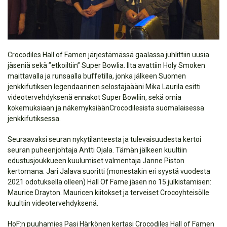
Crocodiles Hall of Famen järjestämässä gaalassa juhlittiin uusia
jäseniä sekä ”etkoiltiin” Super Bowlia. Ilta avattiin Holy Smoken
maittavalla ja runsaalla buffetilla, jonka jälkeen Suomen
jenkkifutiksen legendaarinen selostajaääni Mika Laurila esitti
videotervehdyksenä ennakot Super Bowliin, sekä omia
kokemuksiaan ja näkemyksiäänCrocodilesista suomalaisessa
jenkkifutiksessa.
Seuraavaksi seuran nykytilanteesta ja tulevaisuudesta kertoi
seuran puheenjohtaja Antti Ojala. Tämän jälkeen kuultiin
edustusjoukkueen kuulumiset valmentaja Janne Piston
kertomana. Jari Jalava suoritti (monestakin eri syystä vuodesta
2021 odotuksella olleen) Hall Of Fame jäsen no 15 julkistamisen:
Maurice Drayton. Mauricen kiitokset ja terveiset Crocoyhteisölle
kuultiin videotervehdyksenä.
HoF:n puuhamies Pasi Härkönen kertasi Crocodiles Hall of Famen