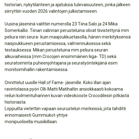
historian, nykytilanteen ja ajatuksia tulevaisuuteen, jonka jälkeen
siirryttiin vuoden 2026 valintojen julkistamiseen.
Uusina jäseninä valittiin numerolla 23 Tiina Salo ja 24 Mika
Somerkallio. Tiinan valinnan perusteluina olivat tiivistettynä mm
peliura niin seura- kuin maajoukkuetasolla, hänen merkityksensä
naisjoukkueen perustamisessa, valmennuksessa sekä
testauksessa. Mikan perusteluina mm peliura seuran
alkuvaiheissa (mm Crocojen ensimmäinen liiga- TD) sekä
seuratoiminta puheenjohtajana ja seuratyöntekijänä esim
monitoimihallin rakentamisessa.
Onnittelut uusille Hall of Fame- jäsenille. Koko illan ajan
ravintolassa pyöri Olli-Matti Matihaltin ansiokkaasti kokoama
reilun kolmentuhannen kuvan videokooste Crocodilesin pitkästä
historiasta.
Loppuilta vietettiin vapaan seurustelun merkeissä, jota tahditti
erinomaisesti Gummiukot-yhtye
monipuolisella musiikillaan.