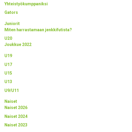
Yhteistyökumppaniksi
Gators
Juniorit
Miten harrastamaan jenkkifutista?
U20
Joukkue 2022
U19
U17
U15
U13
U9/U11
Naiset
Naiset 2026
Naiset 2024
Naiset 2023