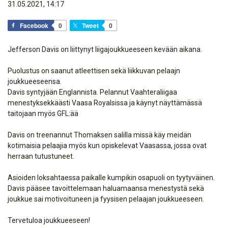
31.05.2021, 14:17
Facebook
0
Tweet
0
Jefferson Davis on liittynyt liigajoukkueeseen kevään aikana.
Puolustus on saanut atleettisen sekä liikkuvan pelaajn
joukkueeseensa.
Davis syntyjään Englannista. Pelannut Vaahteraliigaa
menestyksekkäästi Vaasa Royalsissa ja käynyt näyttämässä
taitojaan myös GFL:ää
Davis on treenannut Thomaksen salilla missä käy meidän
kotimaisia pelaajia myös kun opiskelevat Vaasassa, jossa ovat
herraan tutustuneet.
Asioiden loksahtaessa paikalle kumpikin osapuoli on tyytyväinen.
Davis pääsee tavoittelemaan haluamaansa menestystä sekä
joukkue sai motivoituneen ja fyysisen pelaajan joukkueeseen.
Tervetuloa joukkueeseen!