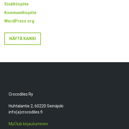
Sisältösyöte
Kommenttisyöte
WordPress.org
NÄYTÄ KAIKKI
Crocodiles Ry
Huhtalantie 2, 60220 Seinäjoki
info(a)crocodiles.fi
MyClub kirjautuminen