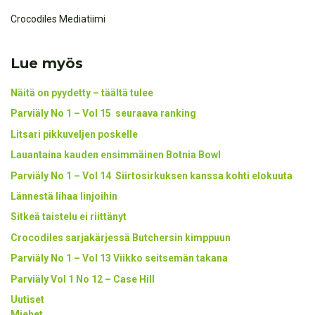
Crocodiles Mediatiimi
Lue myös
Näitä on pyydetty – täältä tulee
Parviäly No 1 – Vol 15 seuraava ranking
Litsari pikkuveljen poskelle
Lauantaina kauden ensimmäinen Botnia Bowl
Parviäly No 1 – Vol 14 Siirtosirkuksen kanssa kohti elokuuta
Lännestä lihaa linjoihin
Sitkeä taistelu ei riittänyt
Crocodiles sarjakärjessä Butchersin kimppuun
Parviäly No 1 – Vol 13 Viikko seitsemän takana
Parviäly Vol 1 No 12 – Case Hill
Uutiset
Miehet