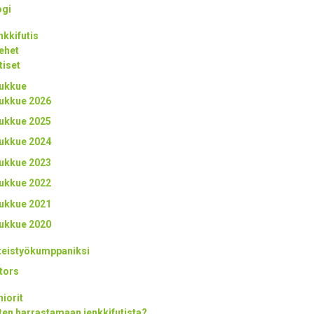
ogi
nkkifutis
ehet
tiset
ukkue
ukkue 2026
ukkue 2025
ukkue 2024
ukkue 2023
ukkue 2022
ukkue 2021
ukkue 2020
teistyökumppaniksi
tors
niorit
ten harrastamaan jenkkifutista?