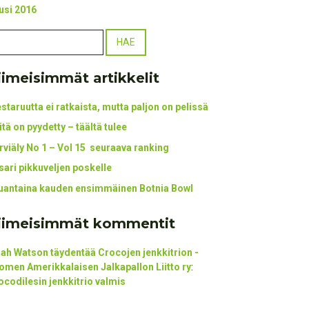
usi 2016
iimeisimmät artikkelit
staruutta ei ratkaista, mutta paljon on pelissä
itä on pyydetty – täältä tulee
rviäly No 1 – Vol 15 seuraava ranking
tsari pikkuveljen poskelle
uantaina kauden ensimmäinen Botnia Bowl
iimeisimmät kommentit
ijah Watson täydentää Crocojen jenkkitrion -
omen Amerikkalaisen Jalkapallon Liitto ry
:
ocodilesin jenkkitrio valmis