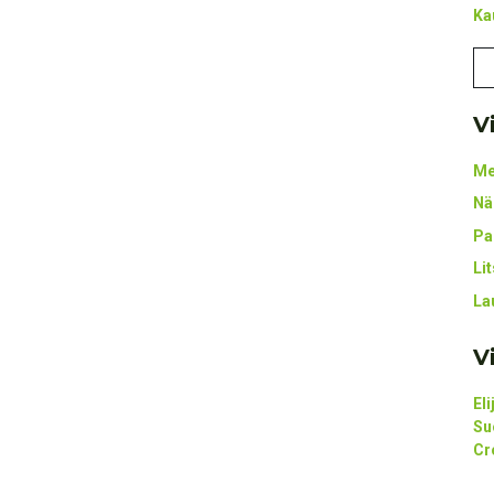
Ka
V
Me
Nä
Pa
Li
La
V
El
Su
Cr