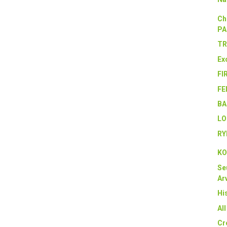
Ch
PA
TR
Ex
FI
FE
BA
LO
RY
KO
Se
Arv
Hi
Al
Cr