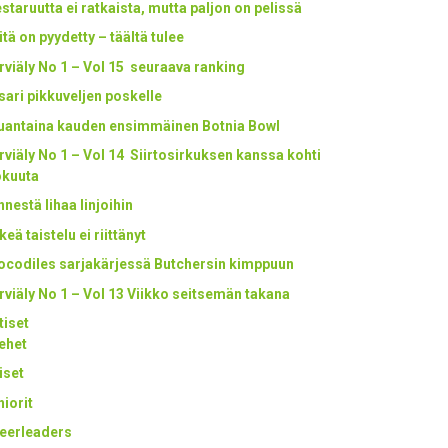
staruutta ei ratkaista, mutta paljon on pelissä
itä on pyydetty – täältä tulee
rviäly No 1 – Vol 15 seuraava ranking
tsari pikkuveljen poskelle
uantaina kauden ensimmäinen Botnia Bowl
rviäly No 1 – Vol 14 Siirtosirkuksen kanssa kohti
okuuta
nestä lihaa linjoihin
keä taistelu ei riittänyt
ocodiles sarjakärjessä Butchersin kimppuun
rviäly No 1 – Vol 13 Viikko seitsemän takana
tiset
ehet
iset
niorit
eerleaders