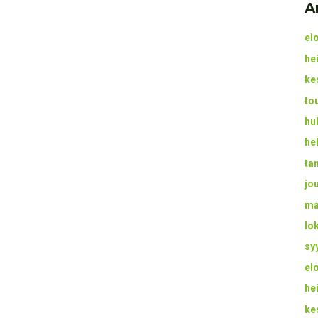
A
el
he
ke
to
hu
he
ta
jo
ma
lo
sy
el
he
ke