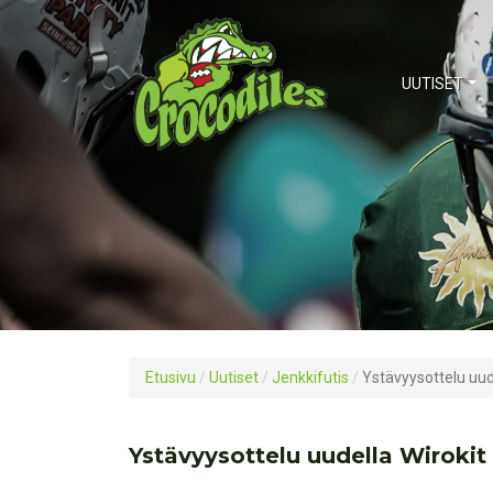
UUTISET
Etusivu
/
Uutiset
/
Jenkkifutis
/
Ystävyysottelu uude
Ystävyysottelu uudella Wirokit 