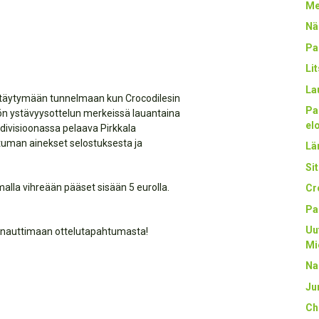
Me
Nä
Pa
Li
La
ittäytymään tunnelmaan kun Crocodilesin
Pa
öön ystävyysottelun merkeissä lauantaina
el
-divisioonassa pelaava Pirkkala
htuman ainekset selostuksesta ja
Län
Sit
alla vihreään pääset sisään 5 eurolla.
Cr
Pa
Uu
a nauttimaan ottelutapahtumasta!
Mi
Na
Ju
Ch