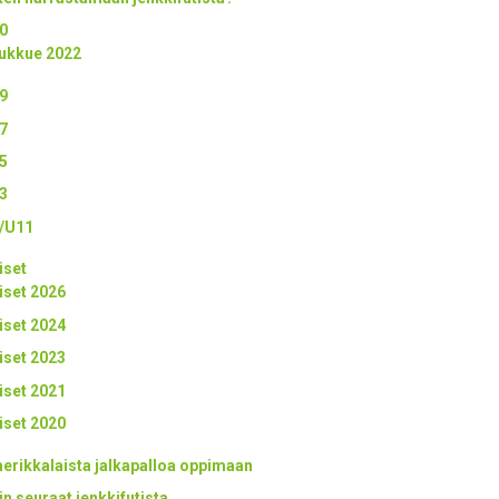
0
ukkue 2022
9
7
5
3
/U11
iset
iset 2026
iset 2024
iset 2023
iset 2021
iset 2020
erikkalaista jalkapalloa oppimaan
in seuraat jenkkifutista