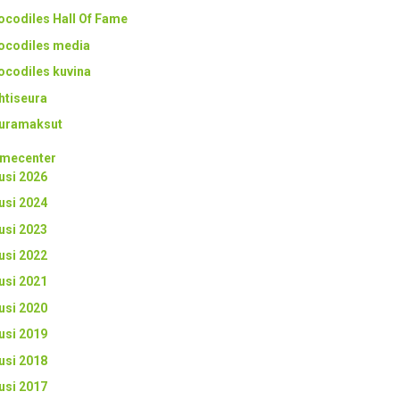
ocodiles Hall Of Fame
ocodiles media
ocodiles kuvina
htiseura
uramaksut
mecenter
usi 2026
usi 2024
usi 2023
usi 2022
usi 2021
usi 2020
usi 2019
usi 2018
usi 2017