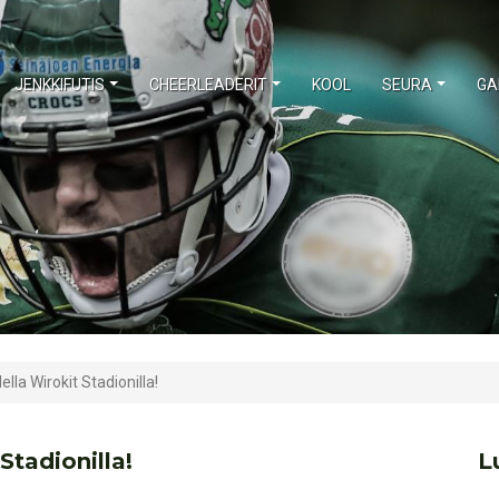
JENKKIFUTIS
CHEERLEADERIT
KOOL
SEURA
GA
lla Wirokit Stadionilla!
Stadionilla!
L