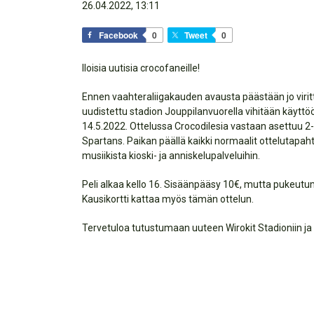
26.04.2022, 13:11
Facebook
0
Tweet
0
Iloisia uutisia crocofaneille!
Ennen vaahteraliigakauden avausta päästään jo vir
uudistettu stadion Jouppilanvuorella vihitään käytt
14.5.2022. Ottelussa Crocodilesia vastaan asettuu 2
Spartans. Paikan päällä kaikki normaalit ottelutapa
musiikista kioski- ja anniskelupalveluihin.
Peli alkaa kello 16. Sisäänpääsy 10€, mutta pukeutum
Kausikortti kattaa myös tämän ottelun.
Tervetuloa tutustumaan uuteen Wirokit Stadioniin j