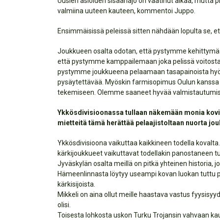
Uusien asioiden sisäänajo on vaatinut aikaa, mutta 
valmiina uuteen kauteen, kommentoi Juppo.
Ensimmäisissä peleissä sitten nähdään lopulta se, et
Joukkueen osalta odotan, että pystymme kehittymään
että pystymme kamppailemaan joka pelissä voitosta j
pystymme joukkueena pelaamaan tasapainoista hyökkä
pysäytettävää. Myöskin farmisopimus Oulun kanssa 
tekemiseen. Olemme saaneet hyvää valmistautumista
Ykkösdivisioonassa tullaan näkemään monia kovia n
mietteitä tämä herättää pelaajistoltaan nuorta jou
Ykkösdivisioona vaikuttaa kaikkineen todella kovalt
kärkijoukkueet vaikuttavat todellakin panostaneen 
Jyväskylän osalta meillä on pitkä yhteinen historia,
Hämeenlinnasta löytyy useampi kovan luokan tuttu pe
kärkisijoista.
Mikkeli on aina ollut meille haastava vastus fyysisyy
olisi.
Toisesta lohkosta uskon Turku Trojansin vahvaan kaut