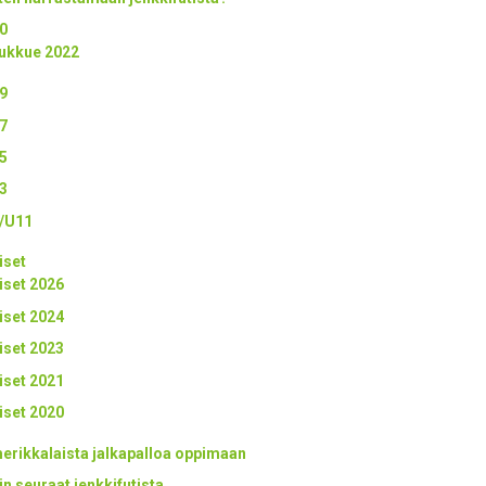
0
ukkue 2022
9
7
5
3
/U11
iset
iset 2026
iset 2024
iset 2023
iset 2021
iset 2020
erikkalaista jalkapalloa oppimaan
in seuraat jenkkifutista