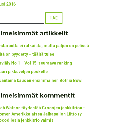
usi 2016
iimeisimmät artikkelit
staruutta ei ratkaista, mutta paljon on pelissä
itä on pyydetty – täältä tulee
rviäly No 1 – Vol 15 seuraava ranking
tsari pikkuveljen poskelle
uantaina kauden ensimmäinen Botnia Bowl
iimeisimmät kommentit
ijah Watson täydentää Crocojen jenkkitrion -
omen Amerikkalaisen Jalkapallon Liitto ry
:
ocodilesin jenkkitrio valmis