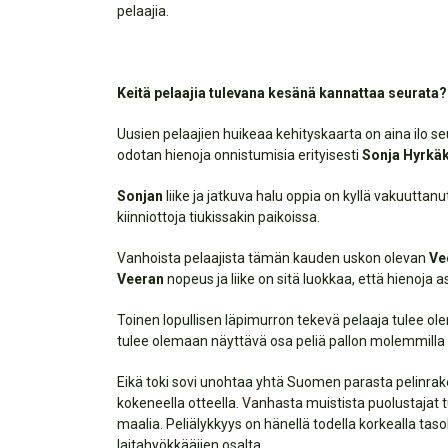
pelaajia.
Keitä pelaajia tulevana kesänä kannattaa seurata?
Uusien pelaajien huikeaa kehityskaarta on aina ilo seu
odotan hienoja onnistumisia erityisesti
Sonja Hyrkä
Sonjan
liike ja jatkuva halu oppia on kyllä vakuuttanut
kiinniottoja tiukissakin paikoissa.
Vanhoista pelaajista tämän kauden uskon olevan
Ve
Veeran
nopeus ja liike on sitä luokkaa, että hienoja 
Toinen lopullisen läpimurron tekevä pelaaja tulee o
tulee olemaan näyttävä osa peliä pallon molemmilla p
Eikä toki sovi unohtaa yhtä Suomen parasta pelinra
kokeneella otteella. Vanhasta muistista puolustajat
maalia. Peliälykkyys on hänellä todella korkealla taso
laitahyökkääjien osalta.