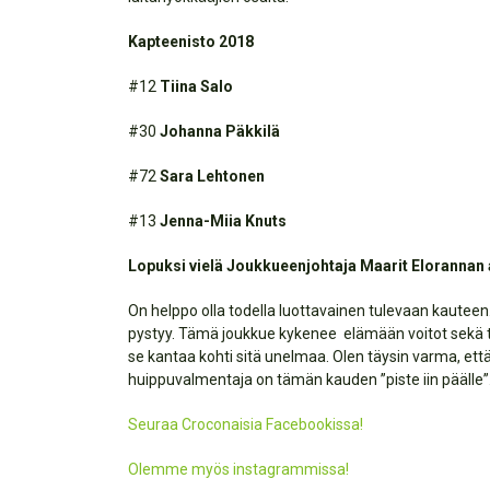
Kapteenisto 2018
#12
Tiina Salo
#30
Johanna Päkkilä
#72
Sara Lehtonen
#13
Jenna-Miia Knuts
Lopuksi vielä Joukkueenjohtaja Maarit Elorannan 
On helppo olla todella luottavainen tulevaan kauteen.
pystyy. Tämä joukkue kykenee elämään voitot sekä tap
se kantaa kohti sitä unelmaa. Olen täysin varma, ett
huippuvalmentaja on tämän kauden ”piste iin päälle”.
Seuraa Croconaisia Facebookissa!
Olemme myös instagrammissa!