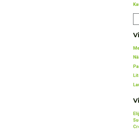
Ka
V
Me
Nä
Pa
Li
La
V
El
Su
Cr