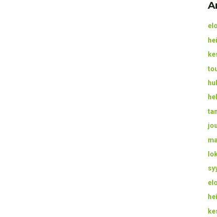
A
el
he
ke
to
hu
he
ta
jo
ma
lo
sy
el
he
ke