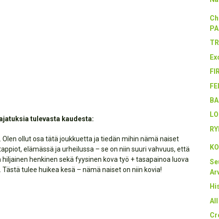
Ch
PA
TR
Ex
FI
FE
BA
LO
ajatuksia tulevasta kaudesta:
RY
 Olen ollut osa tätä joukkuetta ja tiedän mihin nämä naiset
KO
piot, elämässä ja urheilussa – se on niin suuri vahvuus, että
ä hiljainen henkinen sekä fyysinen kova työ + tasapainoa luova
Se
 Tästä tulee huikea kesä – nämä naiset on niin kovia!
Arv
Hi
Al
Cr