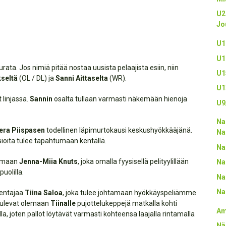
U2
Jo
U1
U1
rata. Jos nimiä pitää nostaa uusista pelaajista esiin, niin
U1
kseltä
(OL / DL) ja
Sanni Aittaselta
(WR).
U1
 linjassa.
Sannin
osalta tullaan varmasti näkemään hienoja
U9
Na
era Piispasen
todellinen läpimurtokausi keskushyökkääjänä.
Na
asioita tulee tapahtumaan kentällä.
Na
lemaan
Jenna-Miia Knuts
, joka omalla fyysisellä pelityylillään
Na
uolilla.
Na
Na
kentajaa
Tiina Saloa
, joka tulee johtamaan hyökkäyspeliämme
 tulevat olemaan
Tiinalle
pujottelukeppejä matkalla kohti
Am
lla, joten pallot löytävät varmasti kohteensa laajalla rintamalla
Nä