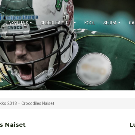
JENKKIFUTIS
CHEERLEADERIT
KOOL
SEURA
GA
ko 2018 – Crocodiles Naiset
s Naiset
L