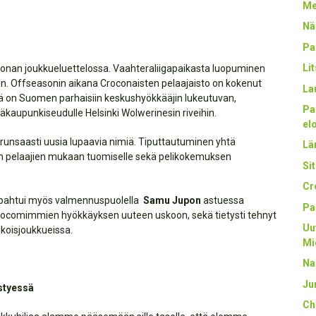
Me
Nä
Pa
Li
oonan joukkueluettelossa. Vaahteraliigapaikasta luopuminen
een. Offseasonin aikana Croconaisten pelaajaisto on kokenut
La
stä on Suomen parhaisiin keskushyökkääjin lukeutuvan,
Pa
äkaupunkiseudulle Helsinki Wolwerinesin riveihin.
el
 runsaasti uusia lupaavia nimiä. Tiputtautuminen yhtä
Län
n pelaajien mukaan tuomiselle sekä pelikokemuksen
Sit
Cr
tapahtui myös valmennuspuolella
Samu Jupon
astuessa
Pa
rocomimmien hyökkäyksen uuteen uskoon, sekä tietysti tehnyt
Uu
ikoisjoukkueissa.
Mi
Na
Ju
styessä
Ch