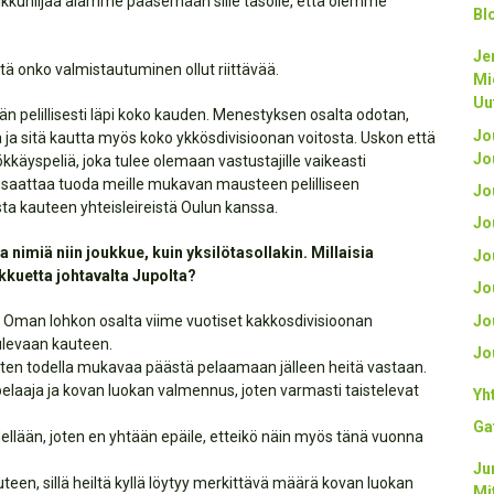
pikkuhiljaa alamme pääsemään sille tasolle, että olemme
Bl
Je
tä onko valmistautuminen ollut riittävää.
Mi
Uu
 pelillisesti läpi koko kauden. Menestyksen osalta odotan,
Jo
a sitä kautta myös koko ykkösdivisioonan voitosta. Uskon että
Jo
yspeliä, joka tulee olemaan vastustajille vaikeasti
saattaa tuoda meille mukavan mausteen pelilliseen
Jo
 kauteen yhteisleireistä Oulun kanssa.
Jo
imiä niin joukkue, kuin yksilötasollakin. Millaisia
Jo
kkuetta johtavalta Jupolta?
Jo
Jo
a. Oman lohkon osalta viime vuotiset kakkosdivisioonan
tulevaan kauteen.
Jo
 joten todella mukavaa päästä pelaamaan jälleen heitä vastaan.
laaja ja kovan luokan valmennus, joten varmasti taistelevat
Yh
Ga
dellään, joten en yhtään epäile, etteikö näin myös tänä vuonna
Ju
een, sillä heiltä kyllä löytyy merkittävä määrä kovan luokan
Mi