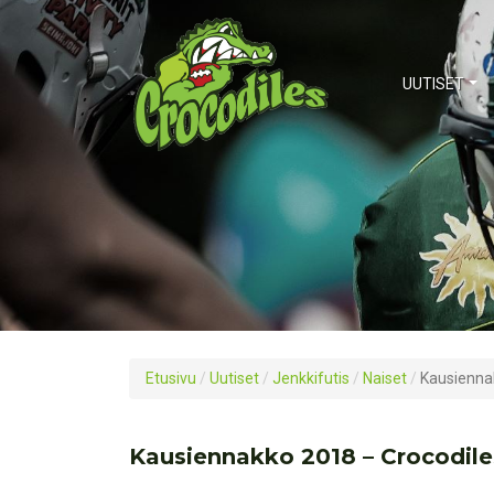
UUTISET
Etusivu
/
Uutiset
/
Jenkkifutis
/
Naiset
/
Kausiennak
Kausiennakko 2018 – Crocodile