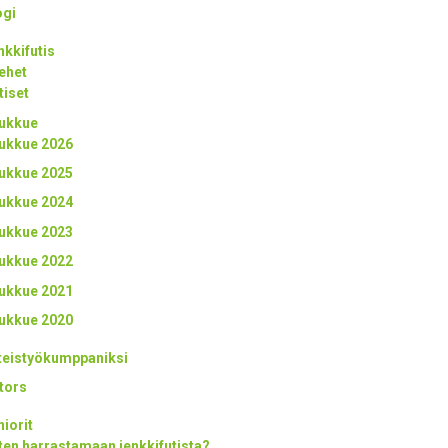
ogi
nkkifutis
ehet
tiset
ukkue
ukkue 2026
ukkue 2025
ukkue 2024
ukkue 2023
ukkue 2022
ukkue 2021
ukkue 2020
teistyökumppaniksi
tors
niorit
ten harrastamaan jenkkifutista?