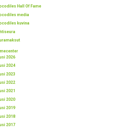
ocodiles Hall Of Fame
ocodiles media
ocodiles kuvina
htiseura
uramaksut
mecenter
usi 2026
usi 2024
usi 2023
usi 2022
usi 2021
usi 2020
usi 2019
usi 2018
usi 2017