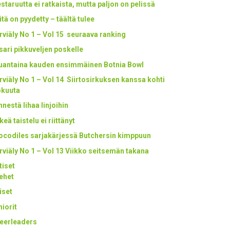
staruutta ei ratkaista, mutta paljon on pelissä
itä on pyydetty – täältä tulee
rviäly No 1 – Vol 15 seuraava ranking
tsari pikkuveljen poskelle
uantaina kauden ensimmäinen Botnia Bowl
rviäly No 1 – Vol 14 Siirtosirkuksen kanssa kohti
okuuta
nestä lihaa linjoihin
keä taistelu ei riittänyt
ocodiles sarjakärjessä Butchersin kimppuun
rviäly No 1 – Vol 13 Viikko seitsemän takana
tiset
ehet
iset
niorit
eerleaders