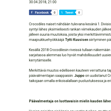
30.04.2018, 21:00
Facebook
0
Tweet
0
Crocodiles naiset nähdään tulevana kesänä 1. Divisi
syntyi lähes yksimielisesti rankan viimekauden jälk
jälleen suuria muutoksia, joista yksi merkittävimmi
maajoukkuehyökkääjä
Tytti Kuusisen
siirtyminen pä
Kesällä 2018 Crocodilesin riveissä tullaan näkemään
sarjatasoa alemmas luo hyvät mahdollisuudet uusie
kerrytämiselle.
Merkittävä muutos edelliseen kauteen verrattuna 
päävalmentajan saappaisiin.
Juppo
on uudistanut C
taikojaan omalla erikoisalallaan puolustuksessa ja er
Päävalmentaja on luottavaisin mielin kauden lähe