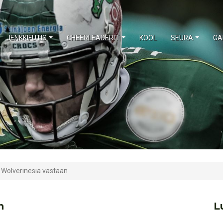
JENKKIFUTIS
CHEERLEADERIT
KOOL
SEURA
GA
i Wolverinesia vastaan
n
L