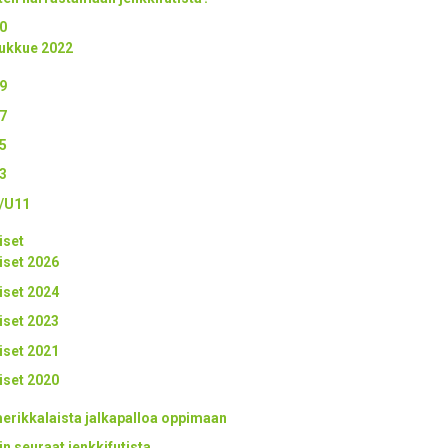
0
ukkue 2022
9
7
5
3
/U11
iset
iset 2026
iset 2024
iset 2023
iset 2021
iset 2020
erikkalaista jalkapalloa oppimaan
in seuraat jenkkifutista