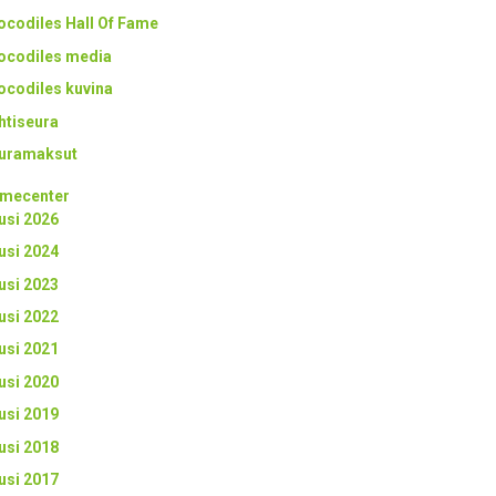
ocodiles Hall Of Fame
ocodiles media
ocodiles kuvina
htiseura
uramaksut
mecenter
usi 2026
usi 2024
usi 2023
usi 2022
usi 2021
usi 2020
usi 2019
usi 2018
usi 2017