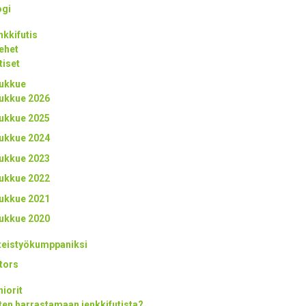
ogi
nkkifutis
ehet
tiset
ukkue
ukkue 2026
ukkue 2025
ukkue 2024
ukkue 2023
ukkue 2022
ukkue 2021
ukkue 2020
teistyökumppaniksi
tors
niorit
ten harrastamaan jenkkifutista?