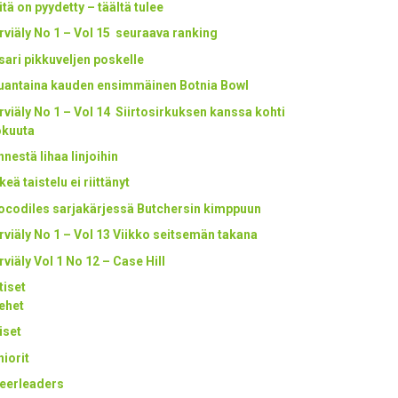
itä on pyydetty – täältä tulee
rviäly No 1 – Vol 15 seuraava ranking
tsari pikkuveljen poskelle
uantaina kauden ensimmäinen Botnia Bowl
rviäly No 1 – Vol 14 Siirtosirkuksen kanssa kohti
okuuta
nestä lihaa linjoihin
keä taistelu ei riittänyt
ocodiles sarjakärjessä Butchersin kimppuun
rviäly No 1 – Vol 13 Viikko seitsemän takana
rviäly Vol 1 No 12 – Case Hill
tiset
ehet
iset
niorit
eerleaders