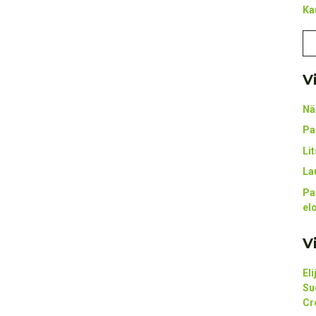
Ka
V
Nä
Pa
Li
La
Pa
el
V
El
Su
Cr