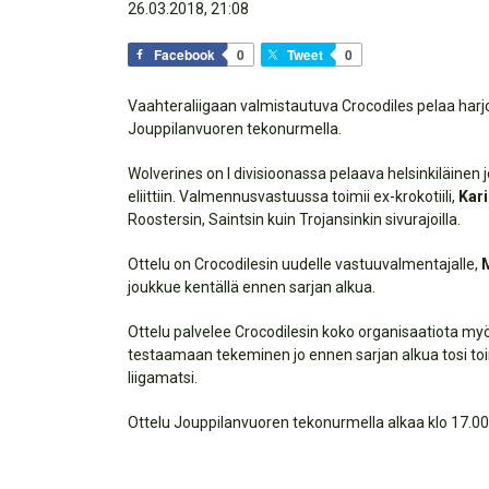
26.03.2018, 21:08
Facebook
0
Tweet
0
Vaahteraliigaan valmistautuva Crocodiles pelaa harj
Jouppilanvuoren tekonurmella.
Wolverines on I divisioonassa pelaava helsinkiläinen
eliittiin. Valmennusvastuussa toimii ex-krokotiili,
Kari
Roostersin, Saintsin kuin Trojansinkin sivurajoilla.
Ottelu on Crocodilesin uudelle vastuuvalmentajalle,
M
joukkue kentällä ennen sarjan alkua.
Ottelu palvelee Crocodilesin koko organisaatiota myö
testaamaan tekeminen jo ennen sarjan alkua tosi toimi
liigamatsi.
Ottelu Jouppilanvuoren tekonurmella alkaa klo 17.00