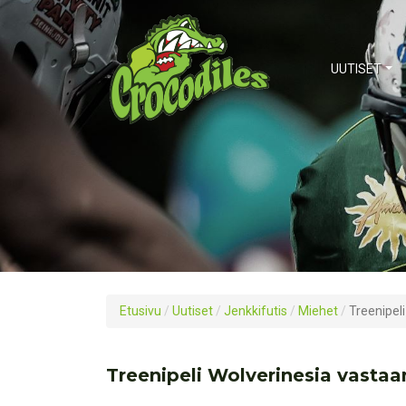
UUTISET
Etusivu
/
Uutiset
/
Jenkkifutis
/
Miehet
/
Treenipel
Treenipeli Wolverinesia vastaa