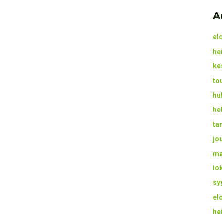
A
el
he
ke
to
hu
he
ta
jo
ma
lo
sy
el
he