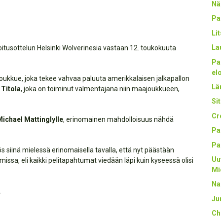
Nä
Pa
Li
La
oitusottelun Helsinki Wolverinesia vastaan 12. toukokuuta
Pa
el
 joukkue, joka tekee vahvaa paluuta amerikkalaisen jalkapallon
Län
 Titola
, joka on toiminut valmentajana niin maajoukkueen,
Sit
Cr
ichael Mattinglylle
, erinomainen mahdolloisuus nähdä
Pa
Pa
s siinä mielessä erinomaisella tavalla, että nyt päästään
Uu
ssa, eli kaikki pelitapahtumat viedään läpi kuin kyseessä olisi
Mi
Na
.
Ju
Ch