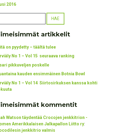
usi 2016
iimeisimmät artikkelit
itä on pyydetty – täältä tulee
rviäly No 1 – Vol 15 seuraava ranking
tsari pikkuveljen poskelle
uantaina kauden ensimmäinen Botnia Bowl
rviäly No 1 – Vol 14 Siirtosirkuksen kanssa kohti
okuuta
iimeisimmät kommentit
ijah Watson täydentää Crocojen jenkkitrion -
omen Amerikkalaisen Jalkapallon Liitto ry
:
ocodilesin jenkkitrio valmis