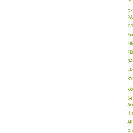
Ch
PA
TR
Ex
FI
FE
BA
LO
RY
KO
Se
Arv
Hi
Al
Cr