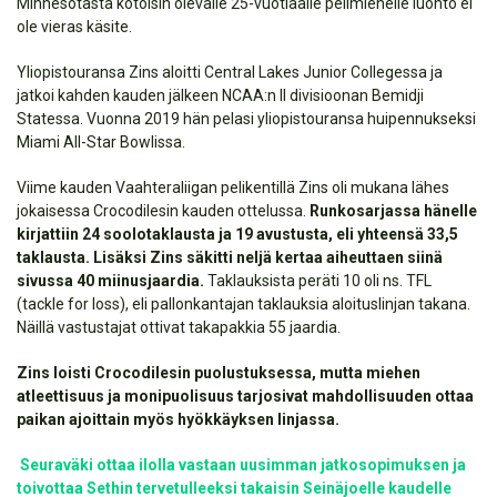
Minnesotasta kotoisin olevalle 25-vuotiaalle pelimiehelle luonto ei
ole vieras käsite.
Yliopistouransa Zins aloitti Central Lakes Junior Collegessa ja
jatkoi kahden kauden jälkeen NCAA:n II divisioonan Bemidji
Statessa. Vuonna 2019 hän pelasi yliopistouransa huipennukseksi
Miami All-Star Bowlissa.
Viime kauden Vaahteraliigan pelikentillä Zins oli mukana lähes
jokaisessa Crocodilesin kauden ottelussa.
Runkosarjassa hänelle
kirjattiin 24 soolotaklausta ja 19 avustusta, eli yhteensä 33,5
taklausta. Lisäksi Zins säkitti neljä kertaa aiheuttaen siinä
sivussa 40 miinusjaardia.
Taklauksista peräti 10 oli ns. TFL
(tackle for loss), eli pallonkantajan taklauksia aloituslinjan takana.
Näillä vastustajat ottivat takapakkia 55 jaardia.
Zins loisti Crocodilesin puolustuksessa, mutta miehen
atleettisuus ja monipuolisuus tarjosivat mahdollisuuden ottaa
paikan ajoittain myös hyökkäyksen linjassa.
Seuraväki ottaa ilolla vastaan uusimman jatkosopimuksen ja
toivottaa Sethin tervetulleeksi takaisin Seinäjoelle kaudelle