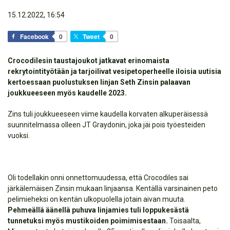
15.12.2022, 16:54
Facebook
0
Tweet
0
Crocodilesin taustajoukot jatkavat erinomaista
rekrytointityötään ja tarjoilivat vesipetoperheelle iloisia uutisia
kertoessaan puolustuksen linjan Seth Zinsin palaavan
joukkueeseen myös kaudelle 2023.
Zins tuli joukkueeseen viime kaudella korvaten alkuperäisessä
suunnitelmassa olleen JT Graydonin, joka jäi pois työesteiden
vuoksi.
Oli todellakin onni onnettomuudessa, että Crocodiles sai
järkälemäisen Zinsin mukaan linjaansa. Kentällä varsinainen peto
pelimieheksi on kentän ulkopuolella jotain aivan muuta.
Pehmeällä äänellä puhuva linjamies tuli loppukesästä
tunnetuksi myös mustikoiden poimimisestaan.
Toisaalta,