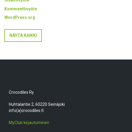
Sisältösyöte
Kommenttisyöte
WordPress.org
NÄYTÄ KAIKKI
Crocodiles Ry
Huhtalantie 2, 60220 Seinäjoki
info(a)crocodiles.fi
MyClub kirjautuminen