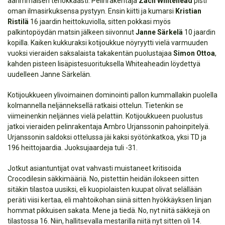
äärimmäisen tehokkaasti. Pelinrakentaja
Zach Whitehead
pisti
oman ilmasirkuksensa pystyyn. Ensin kiitti ja kumarsi
Kristian
Ristilä
16 jaardin heittokuviolla, sitten pokkasi myös
palkintopöydän matsin jälkeen siivonnut
Janne Särkelä
10 jaardin
kopilla. Kaiken kukkuraksi kotijoukkue nöyryytti vielä varmuuden
vuoksi vieraiden saksalaista takakentän puolustajaa
Simon Ottoa
,
kahden pisteen lisäpistesuorituksella Whiteaheadin löydettyä
uudelleen Janne Särkelän.
Kotijoukkueen ylivoimainen dominointi pallon kummallakin puolella
kolmannella neljänneksellä ratkaisi ottelun. Tietenkin se
viimeinenkin neljännes vielä pelattiin. Kotijoukkueen puolustus
jatkoi vieraiden pelinrakentaja Ambro Urjanssonin pahoinpitelyä.
Urjanssonin saldoksi ottelussa jäi kaksi syötönkatkoa, yksi TD ja
196 heittojaardia. Juoksujaardeja tuli -31.
Jotkut asiantuntijat ovat vahvasti muistaneet kritisoida
Crocodilesin säkkimääriä. No, pistettiin heidän ilokseen sitten
sitäkin tilastoa uusiksi, eli kuopiolaisten kuupat olivat selällään
peräti viisi kertaa, eli mahtoikohan siinä sitten hyökkäyksen linjan
hommat pikkuisen sakata. Mene ja tiedä. No, nyt niitä säkkejä on
tilastossa 16. Niin, hallitsevalla mestarilla niitä nyt sitten oli 14.