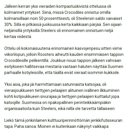
Jälleen kerran yksi vieraiden kompastuskivistä ottelussa oli
kolmannet yritykset. Siinä, missä Crocodiles onnistui omilla
kolmansillaan noin 50 prosenttisesti, oli Steelersin saldo vaivaiset
30%. Sillä ei pitkässä juoksussa kerta kaikkiaan pärjää. Sen sijaan
neljänsillä yrityksillä Steelers oli erinomainen onnistuen neljä
kertaa viidestä.
Ottelu oli kokonaisuutena erinomainen kasvojenpesu sitten viime
viikonlopun, jolloin Roosters aiheutti kauden ensimmäisen tappion
Crocodilesille pelikentillä. Joukkue nousi tappion jälkeen vahvaan
esitykseen hallitsevaa mestaria vastaan haluten näyttää Suomen
parhaalle kotiyleisölle, että täällä eivät vieraat isommin kukkoile.
Yksi asia, joka jäi harmittamaan satunnaista katsojaa, oli
vierasjoukkueen tiettyjen pelaajien alituinen ivallinen ilkkuminen
kohti kotijoukkueen sivurajaa ja tiettyjen pelaajien kuittailut jopa
katsojille. Suomessa on ripakopallinen perinteikkäämpiäkin
organisaatioita kuin Steelers, eikä niillä ole tarvetta tällaiseen.
Liekö tämä jonkinlainen kulttuuriperinnöttömän jenkkifutisseuran
tapa. Paha sanoa. Moinen ei kuitenkaan näkynyt vaikkapa