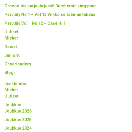
Crocodiles sarjakärjessä Butchersin kimppuun
Parviäly No 1 – Vol 13 Viikko seitsemän takana
Parviäly Vol 1 No 12 – Case Hill
Uutiset
Miehet
Naiset
Juniorit
Cheerleaders
Blogi
Jenkkifutis
Miehet
Uutiset
Joukkue
Joukkue 2026
Joukkue 2025
Joukkue 2024