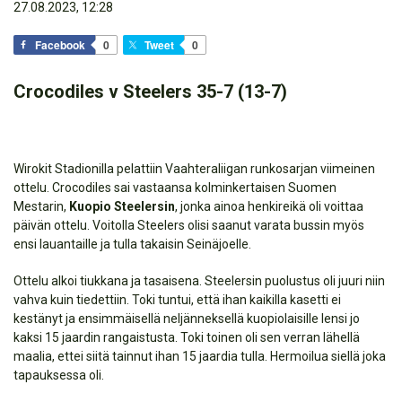
27.08.2023, 12:28
Facebook
0
Tweet
0
Crocodiles v Steelers 35-7 (13-7)
Wirokit Stadionilla pelattiin Vaahteraliigan runkosarjan viimeinen
ottelu. Crocodiles sai vastaansa kolminkertaisen Suomen
Mestarin,
Kuopio Steelersin
, jonka ainoa henkireikä oli voittaa
päivän ottelu. Voitolla Steelers olisi saanut varata bussin myös
ensi lauantaille ja tulla takaisin Seinäjoelle.
Ottelu alkoi tiukkana ja tasaisena. Steelersin puolustus oli juuri niin
vahva kuin tiedettiin. Toki tuntui, että ihan kaikilla kasetti ei
kestänyt ja ensimmäisellä neljänneksellä kuopiolaisille lensi jo
kaksi 15 jaardin rangaistusta. Toki toinen oli sen verran lähellä
maalia, ettei siitä tainnut ihan 15 jaardia tulla. Hermoilua siellä joka
tapauksessa oli.