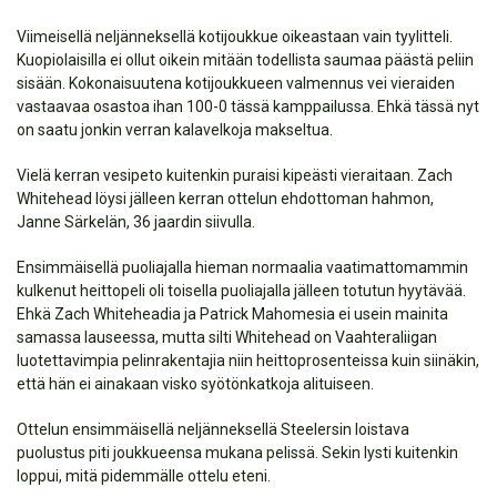
Viimeisellä neljänneksellä kotijoukkue oikeastaan vain tyylitteli.
Kuopiolaisilla ei ollut oikein mitään todellista saumaa päästä peliin
sisään. Kokonaisuutena kotijoukkueen valmennus vei vieraiden
vastaavaa osastoa ihan 100-0 tässä kamppailussa. Ehkä tässä nyt
on saatu jonkin verran kalavelkoja makseltua.
Vielä kerran vesipeto kuitenkin puraisi kipeästi vieraitaan. Zach
Whitehead löysi jälleen kerran ottelun ehdottoman hahmon,
Janne Särkelän, 36 jaardin siivulla.
Ensimmäisellä puoliajalla hieman normaalia vaatimattomammin
kulkenut heittopeli oli toisella puoliajalla jälleen totutun hyytävää.
Ehkä Zach Whiteheadia ja Patrick Mahomesia ei usein mainita
samassa lauseessa, mutta silti Whitehead on Vaahteraliigan
luotettavimpia pelinrakentajia niin heittoprosenteissa kuin siinäkin,
että hän ei ainakaan visko syötönkatkoja alituiseen.
Ottelun ensimmäisellä neljänneksellä Steelersin loistava
puolustus piti joukkueensa mukana pelissä. Sekin lysti kuitenkin
loppui, mitä pidemmälle ottelu eteni.