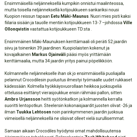
Ensimmäisellä neljänneksellä kumpikin onnistui maalinteossa,
mutta toisella neljänneksellä kotijoukkueen sankariksi nousi
Kuopion reissun tapaan
Eetu Mäki-Maunus
. Nuori mies pisti kaksi
fiilaria sisään ja tauolle mentiin kotijoukkueen 13-7 –johdossa
Ville
Ollonqvistin
vastattua kotijoukkueen TD:sta .
Ensimmäinen Mäki-Maunuksen kenttämaali oli peräti 52 jaardin
siivu ja toinenkin 39 jaardinen. Kuopiolaisten kokenut ja
kovajalkainen
Markus Ojainväli
pääsi myös yrittämään
kenttämaalia, mutta 34 jaardin yritys painui pöpelikköön.
Kolmannelle neljännekselle ihan ok jo ensimmäisellä puoliajalla
pelannut Crocodilesin puolustus ilmestyi työmaalle uudet rukkaset
kädessään. Kolmella hyökkäysvuorollaan heikkoa juoksupeliä
ottelussa esittänyt vierasjoukkue ensin rähmäsi pallon, sitten
Ambro Urjansson
heitti syötönkatkon ja kolmannella kerralla
suoritti lentopotkun. Steelersin kokonaisjaardit juosten olivat -26 ja
ilman
Tuukka Lehtosen
noin parinkymmenen jaardin juoksua
viimeisellä neljänneksellä ne olisivat olleet vielä surullisemmat.
Samaan aikaan Crocodiles hyödynsi omat mahdollisuutensa