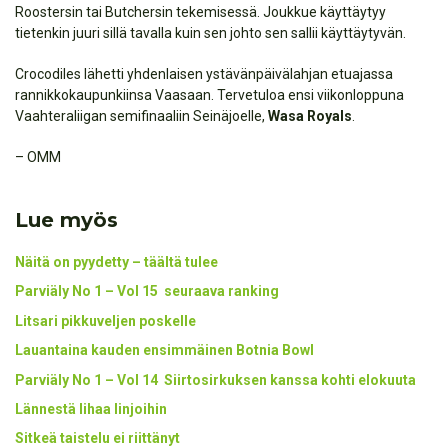
Roostersin tai Butchersin tekemisessä. Joukkue käyttäytyy
tietenkin juuri sillä tavalla kuin sen johto sen sallii käyttäytyvän.
Crocodiles lähetti yhdenlaisen ystävänpäivälahjan etuajassa
rannikkokaupunkiinsa Vaasaan. Tervetuloa ensi viikonloppuna
Vaahteraliigan semifinaaliin Seinäjoelle,
Wasa Royals
.
– OMM
Lue myös
Näitä on pyydetty – täältä tulee
Parviäly No 1 – Vol 15 seuraava ranking
Litsari pikkuveljen poskelle
Lauantaina kauden ensimmäinen Botnia Bowl
Parviäly No 1 – Vol 14 Siirtosirkuksen kanssa kohti elokuuta
Lännestä lihaa linjoihin
Sitkeä taistelu ei riittänyt