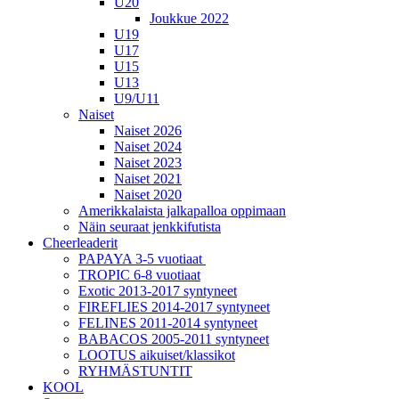
U20
Joukkue 2022
U19
U17
U15
U13
U9/U11
Naiset
Naiset 2026
Naiset 2024
Naiset 2023
Naiset 2021
Naiset 2020
Amerikkalaista jalkapalloa oppimaan
Näin seuraat jenkkifutista
Cheerleaderit
PAPAYA 3-5 vuotiaat
TROPIC 6-8 vuotiaat
Exotic 2013-2017 syntyneet
FIREFLIES 2014-2017 syntyneet
FELINES 2011-2014 syntyneet
BABACOS 2005-2011 syntyneet
LOOTUS aikuiset/klassikot
RYHMÄSTUNTIT
KOOL