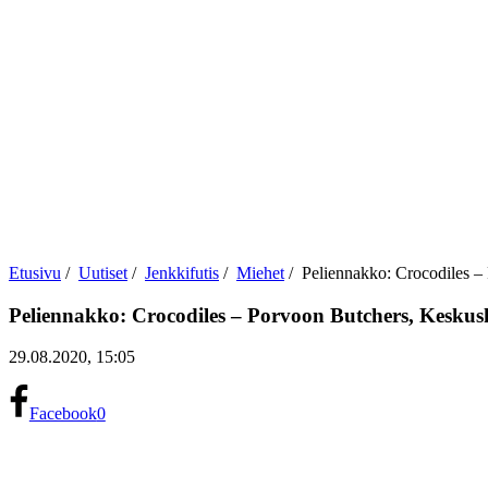
Etusivu
/
Uutiset
/
Jenkkifutis
/
Miehet
/
Peliennakko: Crocodiles –
Peliennakko: Crocodiles – Porvoon Butchers, Keskus
29.08.2020, 15:05
Facebook
0