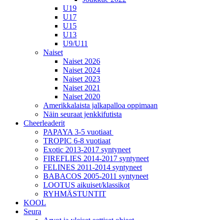
U19
U17
U15
U13
U9/U11
Naiset
Naiset 2026
Naiset 2024
Naiset 2023
Naiset 2021
Naiset 2020
Amerikkalaista jalkapalloa oppimaan
Näin seuraat jenkkifutista
Cheerleaderit
PAPAYA 3-5 vuotiaat
TROPIC 6-8 vuotiaat
Exotic 2013-2017 syntyneet
FIREFLIES 2014-2017 syntyneet
FELINES 2011-2014 syntyneet
BABACOS 2005-2011 syntyneet
LOOTUS aikuiset/klassikot
RYHMÄSTUNTIT
KOOL
Seura