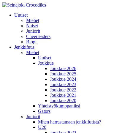
Uutiset
Miehet
Naiset
Juniorit
Cheerleaders
Blogi
Jenkkifutis
Miehet
Uutiset
Joukkue
Joukkue 2026
Joukkue 2025
Joukkue 2024
Joukkue 2023
Joukkue 2022
Joukkue 2021
Joukkue 2020
Yhteistyökumppaniksi
Gators
Juniorit
Miten harrastamaan jenkkifutista?
U20
Joukkue 2022