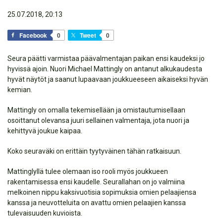
25.07.2018, 20:13
Facebook
0
Tweet
0
Seura päätti varmistaa päävalmentajan paikan ensi kaudeksi jo
hyvissä ajoin. Nuori Michael Mattingly on antanut alkukaudesta
hyvät näytöt ja saanut lupaavaan joukkueeseen aikaiseksi hyvän
kemian.
Mattingly on omalla tekemisellään ja omistautumisellaan
osoittanut olevansa juuri sellainen valmentaja, jota nuori ja
kehittyvä joukue kaipaa.
Koko seuraväki on erittäin tyytyväinen tähän ratkaisuun.
Mattinglyllä tulee olemaan iso rooli myös joukkueen
rakentamisessa ensi kaudelle. Seurallahan on jo valmiina
melkoinen nippu kaksivuotisia sopimuksia omien pelaajiensa
kanssa ja neuvotteluita on avattu omien pelaajien kanssa
tulevaisuuden kuvioista.