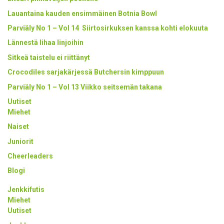
Lauantaina kauden ensimmäinen Botnia Bowl
Parviäly No 1 – Vol 14 Siirtosirkuksen kanssa kohti elokuuta
Lännestä lihaa linjoihin
Sitkeä taistelu ei riittänyt
Crocodiles sarjakärjessä Butchersin kimppuun
Parviäly No 1 – Vol 13 Viikko seitsemän takana
Uutiset
Miehet
Naiset
Juniorit
Cheerleaders
Blogi
Jenkkifutis
Miehet
Uutiset