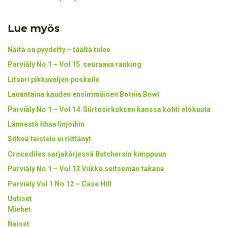
Lue myös
Näitä on pyydetty – täältä tulee
Parviäly No 1 – Vol 15 seuraava ranking
Litsari pikkuveljen poskelle
Lauantaina kauden ensimmäinen Botnia Bowl
Parviäly No 1 – Vol 14 Siirtosirkuksen kanssa kohti elokuuta
Lännestä lihaa linjoihin
Sitkeä taistelu ei riittänyt
Crocodiles sarjakärjessä Butchersin kimppuun
Parviäly No 1 – Vol 13 Viikko seitsemän takana
Parviäly Vol 1 No 12 – Case Hill
Uutiset
Miehet
Naiset