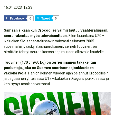
16.04.2023, 12:23
Facebook
0
Tweet
0
Samaan aikaan kun Crocodiles valmistautuu Vaahteraliigaan,
seura rakentaa myös tulevaisuuttaan.
Eilen lauantaina U20 –
ikäluokan SM-sarjaottelussakin vahvasti esiintynyt 2005 –
vuosimallin jyväskyläläisnuorukainen, Eemeli Tuovinen, on
nimittäin tehnyt seuran kanssa sopimuksen alkavalle kaudelle.
Tuovinen (170 cm/60 kg) on terrierimäinen takakentän
puolustaja, joka on Suomen nuorisomaajoukkueiden
vakiokasvoja.
Hän on kolmen vuoden ajan pelannut Crocodilesin
ja Jaguaarien yhteisessä U17 –ikäluokan Dragons joukkueessa ja
kehittynyt tasaisen varmasti.