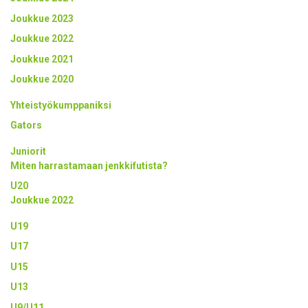
Joukkue 2023
Joukkue 2022
Joukkue 2021
Joukkue 2020
Yhteistyökumppaniksi
Gators
Juniorit
Miten harrastamaan jenkkifutista?
U20
Joukkue 2022
U19
U17
U15
U13
U9/U11