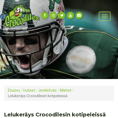
Etusivu
/
Uutiset
/
Jenkkifutis
/
Miehet
/
Lelukeräys Crocodilesin kotipeleissä
Lelukeräys Crocodilesin kotipeleissä