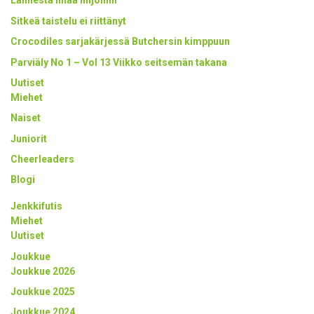
Lännestä lihaa linjoihin
Sitkeä taistelu ei riittänyt
Crocodiles sarjakärjessä Butchersin kimppuun
Parviäly No 1 – Vol 13 Viikko seitsemän takana
Uutiset
Miehet
Naiset
Juniorit
Cheerleaders
Blogi
Jenkkifutis
Miehet
Uutiset
Joukkue
Joukkue 2026
Joukkue 2025
Joukkue 2024