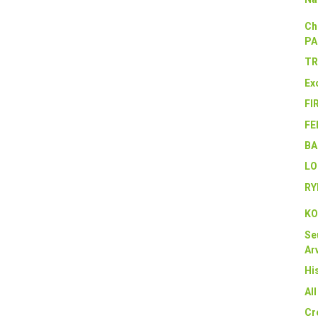
Ch
PA
TR
Ex
FI
FE
BA
LO
RY
KO
Se
Arv
Hi
Al
Cr