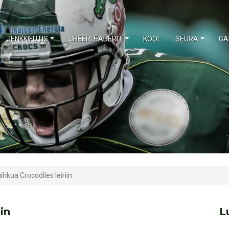
JENKKIFUTIS
CHEERLEADERIT
KOOL
SEURA
GA
hkua Crocodiles leiriin
in
L