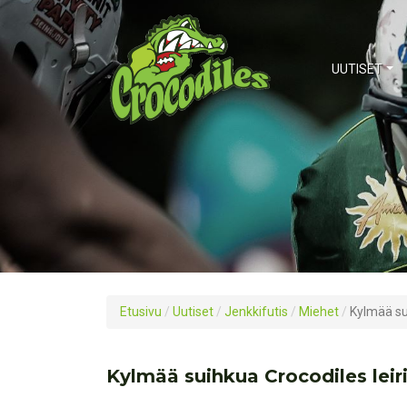
UUTISET
Etusivu
/
Uutiset
/
Jenkkifutis
/
Miehet
/
Kylmää sui
Kylmää suihkua Crocodiles leiri