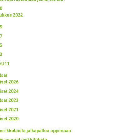
0
ukkue 2022
9
7
5
3
/U11
iset
iset 2026
iset 2024
iset 2023
iset 2021
iset 2020
erikkalaista jalkapalloa oppimaan
in seuraat jenkkifutista