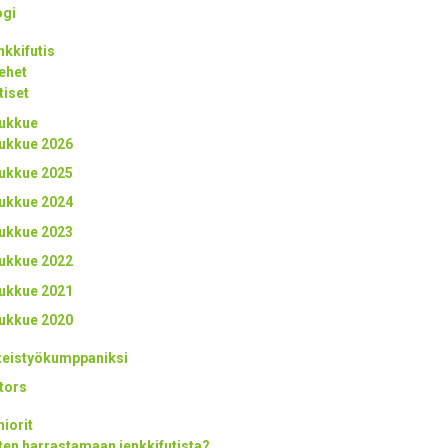
ogi
nkkifutis
ehet
tiset
ukkue
ukkue 2026
ukkue 2025
ukkue 2024
ukkue 2023
ukkue 2022
ukkue 2021
ukkue 2020
teistyökumppaniksi
tors
niorit
ten harrastamaan jenkkifutista?