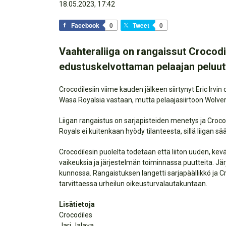
18.05.2023, 17:42
Facebook
0
Tweet
0
Vaahteraliiga on rangaissut Crocodi
edustuskelvottaman pelaajan peluu
Crocodilesiin viime kauden jälkeen siirtynyt Eric Irvin
Wasa Royalsia vastaan, mutta pelaajasiirtoon Wolverine
Liigan rangaistus on sarjapisteiden menetys ja Croco
Royals ei kuitenkaan hyödy tilanteesta, sillä liigan
Crocodilesin puolelta todetaan että liiton uuden, kev
vaikeuksia ja järjestelmän toiminnassa puutteita. Järj
kunnossa. Rangaistuksen langetti sarjapäällikkö ja C
tarvittaessa urheilun oikeusturvalautakuntaan.
Lisätietoja
Crocodiles
Jari Jalava