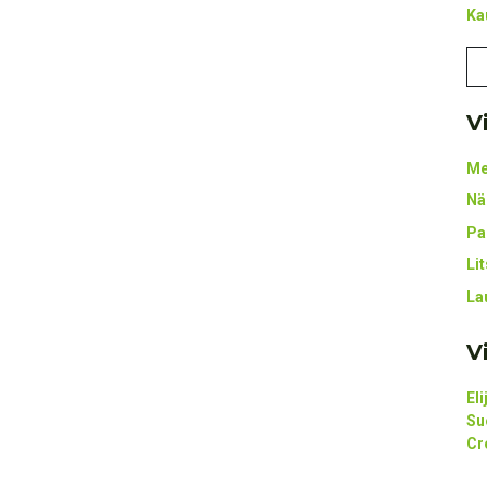
Ka
V
Me
Nä
Pa
Li
La
V
El
Su
Cr