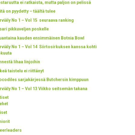
staruutta ei ratkaista, mutta paljon on pelissä
itä on pyydetty – täältä tulee
rviäly No 1 – Vol 15 seuraava ranking
tsari pikkuveljen poskelle
uantaina kauden ensimmäinen Botnia Bowl
rviäly No 1 – Vol 14 Siirtosirkuksen kanssa kohti
okuuta
nestä lihaa linjoihin
keä taistelu ei riittänyt
ocodiles sarjakärjessä Butchersin kimppuun
rviäly No 1 – Vol 13 Viikko seitsemän takana
tiset
ehet
iset
niorit
eerleaders