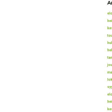
A
el
he
ke
to
hu
he
ta
jo
ma
lo
sy
el
he
ke