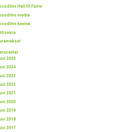
ocodiles Hall Of Fame
ocodiles media
ocodiles kuvina
htiseura
uramaksut
mecenter
usi 2026
usi 2024
usi 2023
usi 2022
usi 2021
usi 2020
usi 2019
usi 2018
usi 2017