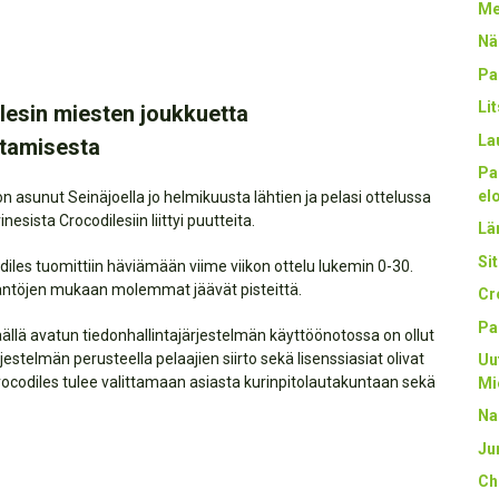
Me
Nä
Pa
Li
lesin miesten joukkuetta
La
ttamisesta
Pa
el
 on asunut Seinäjoella jo helmikuusta lähtien ja pelasi ottelussa
sista Crocodilesiin liittyi puutteita.
Län
Sit
diles tuomittiin häviämään viime viikon ottelu lukemin 0-30.
 sääntöjen mukaan molemmat jäävät pisteittä.
Cr
Pa
äällä avatun tiedonhallintajärjestelmän käyttöönotossa on ollut
estelmän perusteella pelaajien siirto sekä lisenssiasiat olivat
Uu
rocodiles tulee valittamaan asiasta kurinpitolautakuntaan sekä
Mi
Na
Ju
Ch