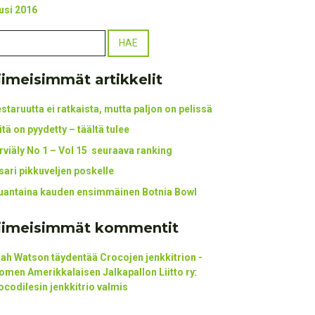
usi 2016
iimeisimmät artikkelit
staruutta ei ratkaista, mutta paljon on pelissä
itä on pyydetty – täältä tulee
rviäly No 1 – Vol 15 seuraava ranking
tsari pikkuveljen poskelle
uantaina kauden ensimmäinen Botnia Bowl
iimeisimmät kommentit
ijah Watson täydentää Crocojen jenkkitrion -
omen Amerikkalaisen Jalkapallon Liitto ry
:
ocodilesin jenkkitrio valmis