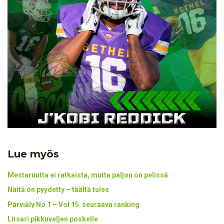
Lue myös
Mestaruutta ei ratkaista, mutta paljon on pelissä
Näitä on pyydetty – täältä tulee
Parviäly No 1 – Vol 15 seuraava ranking
Litsari pikkuveljen poskelle