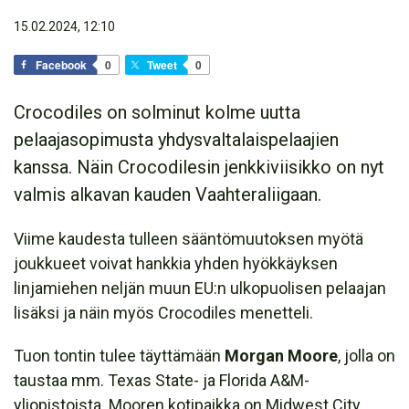
15.02.2024, 12:10
Facebook
0
Tweet
0
Crocodiles on solminut kolme uutta
pelaajasopimusta yhdysvaltalaispelaajien
kanssa. Näin Crocodilesin jenkkiviisikko on nyt
valmis alkavan kauden Vaahteraliigaan.
Viime kaudesta tulleen sääntömuutoksen myötä
joukkueet voivat hankkia yhden hyökkäyksen
linjamiehen neljän muun EU:n ulkopuolisen pelaajan
lisäksi ja näin myös Crocodiles menetteli.
Tuon tontin tulee täyttämään
Morgan Moore
, jolla on
taustaa mm. Texas State- ja Florida A&M-
yliopistoista. Mooren kotipaikka on Midwest City