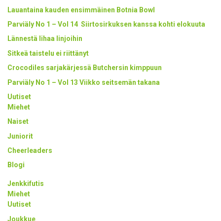
Lauantaina kauden ensimmäinen Botnia Bowl
Parviäly No 1 – Vol 14 Siirtosirkuksen kanssa kohti elokuuta
Lännestä lihaa linjoihin
Sitkeä taistelu ei riittänyt
Crocodiles sarjakärjessä Butchersin kimppuun
Parviäly No 1 – Vol 13 Viikko seitsemän takana
Uutiset
Miehet
Naiset
Juniorit
Cheerleaders
Blogi
Jenkkifutis
Miehet
Uutiset
Joukkue