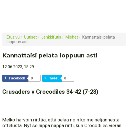
Etusivu
/
Uutiset
/
Jenkkifutis
/
Miehet
/
Kannattaisi pelata
loppuun asti
Kannattaisi pelata loppuun asti
12.06.2023, 18:29
Facebook
0
Tweet
0
Crusaders v Crocodiles 34-42 (7-28)
Melko harvoin riittää, että pelaa noin kolme neljännestä
ottelusta. Nyt se nippa nappa riitti, kun Crocodiles vieraili