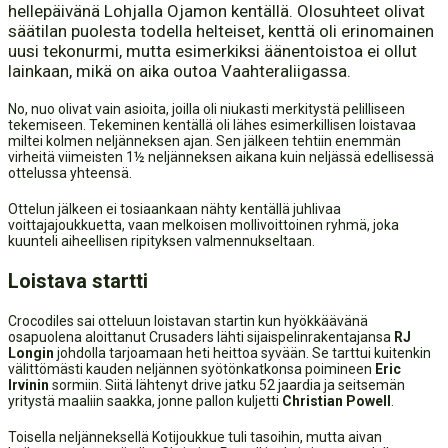
hellepäivänä Lohjalla Ojamon kentällä. Olosuhteet olivat
säätilan puolesta todella helteiset, kenttä oli erinomainen
uusi tekonurmi, mutta esimerkiksi äänentoistoa ei ollut
lainkaan, mikä on aika outoa Vaahteraliigassa.
No, nuo olivat vain asioita, joilla oli niukasti merkitystä pelilliseen
tekemiseen. Tekeminen kentällä oli lähes esimerkillisen loistavaa
miltei kolmen neljänneksen ajan. Sen jälkeen tehtiin enemmän
virheitä viimeisten 1½ neljänneksen aikana kuin neljässä edellisessä
ottelussa yhteensä.
Ottelun jälkeen ei tosiaankaan nähty kentällä juhlivaa
voittajajoukkuetta, vaan melkoisen mollivoittoinen ryhmä, joka
kuunteli aiheellisen ripityksen valmennukseltaan.
Loistava startti
Crocodiles sai otteluun loistavan startin kun hyökkäävänä
osapuolena aloittanut Crusaders lähti sijaispelinrakentajansa
RJ
Longin
johdolla tarjoamaan heti heittoa syvään. Se tarttui kuitenkin
välittömästi kauden neljännen syötönkatkonsa poimineen
Eric
Irvinin
sormiin. Siitä lähtenyt drive jatku 52 jaardia ja seitsemän
yritystä maaliin saakka, jonne pallon kuljetti
Christian Powell
.
Toisella neljänneksellä Kotijoukkue tuli tasoihin, mutta aivan