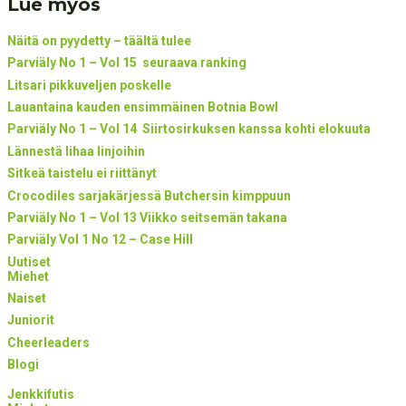
Lue myös
Näitä on pyydetty – täältä tulee
Parviäly No 1 – Vol 15 seuraava ranking
Litsari pikkuveljen poskelle
Lauantaina kauden ensimmäinen Botnia Bowl
Parviäly No 1 – Vol 14 Siirtosirkuksen kanssa kohti elokuuta
Lännestä lihaa linjoihin
Sitkeä taistelu ei riittänyt
Crocodiles sarjakärjessä Butchersin kimppuun
Parviäly No 1 – Vol 13 Viikko seitsemän takana
Parviäly Vol 1 No 12 – Case Hill
Uutiset
Miehet
Naiset
Juniorit
Cheerleaders
Blogi
Jenkkifutis