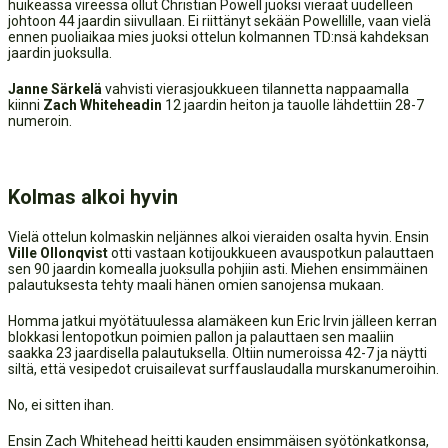
huikeassa vireessä ollut Christian Powell juoksi vieraat uudelleen
johtoon 44 jaardin siivullaan. Ei riittänyt sekään Powellille, vaan vielä
ennen puoliaikaa mies juoksi ottelun kolmannen TD:nsä kahdeksan
jaardin juoksulla.
Janne Särkelä
vahvisti vierasjoukkueen tilannetta nappaamalla
kiinni
Zach Whiteheadin
12 jaardin heiton ja tauolle lähdettiin 28-7
numeroin.
Kolmas alkoi hyvin
Vielä ottelun kolmaskin neljännes alkoi vieraiden osalta hyvin. Ensin
Ville Ollonqvist
otti vastaan kotijoukkueen avauspotkun palauttaen
sen 90 jaardin komealla juoksulla pohjiin asti. Miehen ensimmäinen
palautuksesta tehty maali hänen omien sanojensa mukaan.
Homma jatkui myötätuulessa alamäkeen kun Eric Irvin jälleen kerran
blokkasi lentopotkun poimien pallon ja palauttaen sen maaliin
saakka 23 jaardisella palautuksella. Oltiin numeroissa 42-7 ja näytti
siltä, että vesipedot cruisailevat surffauslaudalla murskanumeroihin.
No, ei sitten ihan.
Ensin Zach Whitehead heitti kauden ensimmäisen syötönkatkonsa,