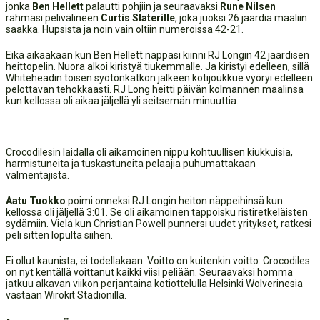
jonka
Ben Hellett
palautti pohjiin ja seuraavaksi
Rune Nilsen
rähmäsi pelivälineen
Curtis Slaterille
, joka juoksi 26 jaardia maaliin
saakka. Hupsista ja noin vain oltiin numeroissa 42-21.
Eikä aikaakaan kun Ben Hellett nappasi kiinni RJ Longin 42 jaardisen
heittopelin. Nuora alkoi kiristyä tiukemmalle. Ja kiristyi edelleen, sillä
Whiteheadin toisen syötönkatkon jälkeen kotijoukkue vyöryi edelleen
pelottavan tehokkaasti. RJ Long heitti päivän kolmannen maalinsa
kun kellossa oli aikaa jäljellä yli seitsemän minuuttia.
Crocodilesin laidalla oli aikamoinen nippu kohtuullisen kiukkuisia,
harmistuneita ja tuskastuneita pelaajia puhumattakaan
valmentajista.
Aatu Tuokko
poimi onneksi RJ Longin heiton näppeihinsä kun
kellossa oli jäljellä 3:01. Se oli aikamoinen tappoisku ristiretkeläisten
sydämiin. Vielä kun Christian Powell punnersi uudet yritykset, ratkesi
peli sitten lopulta siihen.
Ei ollut kaunista, ei todellakaan. Voitto on kuitenkin voitto. Crocodiles
on nyt kentällä voittanut kaikki viisi peliään. Seuraavaksi homma
jatkuu alkavan viikon perjantaina kotiottelulla Helsinki Wolverinesia
vastaan Wirokit Stadionilla.