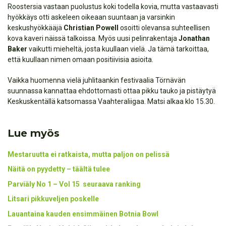
Roostersia vastaan puolustus koki todella kovia, mutta vastaavasti
hyökkäys otti askeleen oikeaan suuntaan ja varsinkin
keskushyökkääjä
Christian Powell
osoitti olevansa suhteellisen
kova kaveri näissä talkoissa. Myös uusi pelinrakentaja
Jonathan
Baker
vaikutti mieheltä, josta kuullaan vielä. Ja tämä tarkoittaa,
että kuullaan nimen omaan positiivisia asioita.
Vaikka huomenna vielä juhlitaankin festivaalia Törnävän
suunnassa kannattaa ehdottomasti ottaa pikku tauko ja pistäytyä
Keskuskentällä katsomassa Vaahteraliigaa. Matsi alkaa klo 15.30.
Lue myös
Mestaruutta ei ratkaista, mutta paljon on pelissä
Näitä on pyydetty – täältä tulee
Parviäly No 1 – Vol 15 seuraava ranking
Litsari pikkuveljen poskelle
Lauantaina kauden ensimmäinen Botnia Bowl