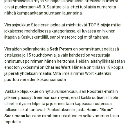
jälkimmäisessä myös Seinäjoella pelatussa ottelussa numerot
olivat puolestaan 45-0. Saattaa olla, ettei tuollaisia numeroita
nähdä kumpaankaan suuntaan lauantaina.
Vierasjoukkue Steelersin pelaajat miehittävät TOP 5-sijoja miltei
jokaisessa mahdollisessa kategoriassa, eli luvassa on hikinen
iltapäivä Keskuskentällä, sanoi meteorologi mitä tahansa.
Vieraiden pelinrakentaja
Seth Peters
on pommittanut neljässä
ottelussa jo 15 touchdownia ja vain kahdesti on vastustaja
onnistunut poimiman hänen heittonsa. Heidän laitahyökkääjistään
ehdoton ykkösnimi on
Charles Wort
. Hänellä on tilillään 18 koppia
ja peräti yhdeksän maalia. Mitä ilmeisimmin Wort kuitenkin
puuttuu vieraiden kokoonpanosta.
Vaikka kotijoukkue on nyt surullisenkuuluisan Roosters-matsin
jälkeen päässyt treenaamaan hyvin, eivät kaikki uutiset silti ole
olleet erityisen hilpeitä ja jo ennestään kapeassa rosterissa
tällaiset iskut tuntuvat. Puolustuksen linjasta
Hannu ”Bobo”
Saarimaan
kausi on nimittäin uusiutuneen selkävamman takia
taputeltu.