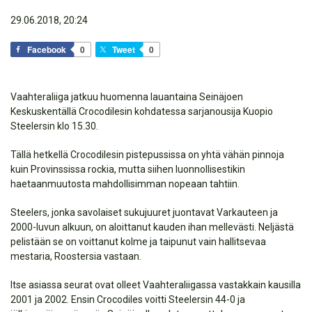
29.06.2018, 20:24
Facebook
0
Tweet
0
Vaahteraliiga jatkuu huomenna lauantaina Seinäjoen
Keskuskentällä Crocodilesin kohdatessa sarjanousija Kuopio
Steelersin klo 15.30.
Tällä hetkellä Crocodilesin pistepussissa on yhtä vähän pinnoja
kuin Provinssissa rockia, mutta siihen luonnollisestikin
haetaanmuutosta mahdollisimman nopeaan tahtiin.
Steelers, jonka savolaiset sukujuuret juontavat Varkauteen ja
2000-luvun alkuun, on aloittanut kauden ihan mellevästi. Neljästä
pelistään se on voittanut kolme ja taipunut vain hallitsevaa
mestaria, Roostersia vastaan.
Itse asiassa seurat ovat olleet Vaahteraliigassa vastakkain kausilla
2001 ja 2002. Ensin Crocodiles voitti Steelersin 44-0 ja