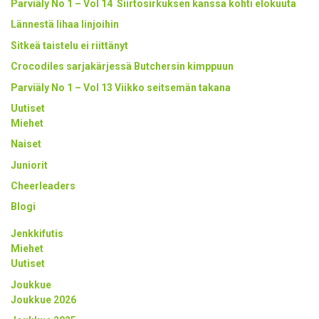
Parviäly No 1 – Vol 14 Siirtosirkuksen kanssa kohti elokuuta
Lännestä lihaa linjoihin
Sitkeä taistelu ei riittänyt
Crocodiles sarjakärjessä Butchersin kimppuun
Parviäly No 1 – Vol 13 Viikko seitsemän takana
Uutiset
Miehet
Naiset
Juniorit
Cheerleaders
Blogi
Jenkkifutis
Miehet
Uutiset
Joukkue
Joukkue 2026