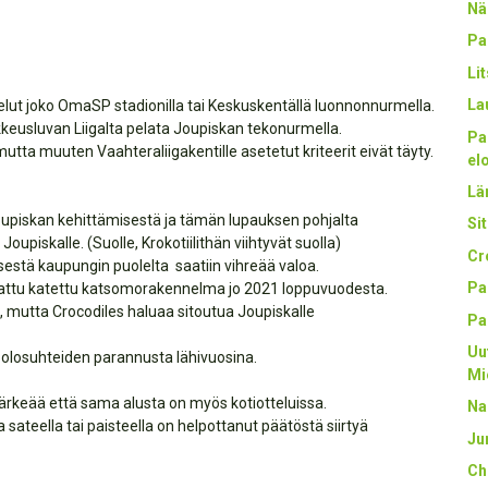
Nä
Pa
Li
La
telut joko OmaSP stadionilla tai Keskuskentällä luonnonnurmella.
kkeusluvan Liigalta pelata Joupiskan tekonurmella.
Pa
tta muuten Vaahteraliigakentille asetetut kriteerit eivät täyty.
el
Län
oupiskan kehittämisestä ja tämän lupauksen pohjalta
Sit
oupiskalle. (Suolle, Krokotiilithän viihtyvät suolla)
Cr
isestä kaupungin puolelta saatiin vihreää valoa.
Pa
attu katettu katsomorakennelma jo 2021 loppuvuodesta.
, mutta Crocodiles haluaa sitoutua Joupiskalle
Pa
Uu
. olosuhteiden parannusta lähivuosina.
Mi
tärkeää että sama alusta on myös kotiotteluissa.
Na
sateella tai paisteella on helpottanut päätöstä siirtyä
Ju
Ch