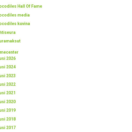
ocodiles Hall Of Fame
ocodiles media
ocodiles kuvina
htiseura
uramaksut
mecenter
usi 2026
usi 2024
usi 2023
usi 2022
usi 2021
usi 2020
usi 2019
usi 2018
usi 2017