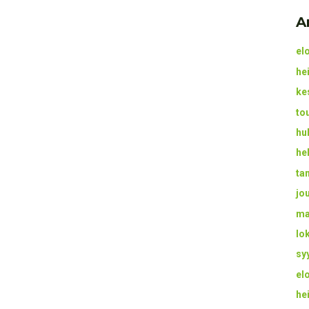
A
el
he
ke
to
hu
he
ta
jo
ma
lo
sy
el
he