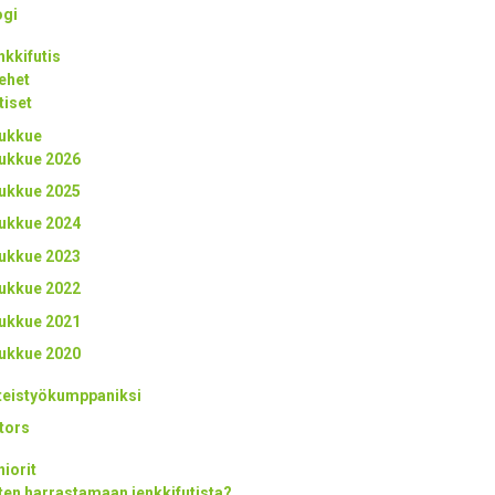
ogi
nkkifutis
ehet
tiset
ukkue
ukkue 2026
ukkue 2025
ukkue 2024
ukkue 2023
ukkue 2022
ukkue 2021
ukkue 2020
teistyökumppaniksi
tors
niorit
ten harrastamaan jenkkifutista?