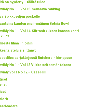
itä on pyydetty – täältä tulee
rviäly No 1 – Vol 15 seuraava ranking
tsari pikkuveljen poskelle
uantaina kauden ensimmäinen Botnia Bowl
rviäly No 1 – Vol 14 Siirtosirkuksen kanssa kohti
okuuta
nestä lihaa linjoihin
keä taistelu ei riittänyt
ocodiles sarjakärjessä Butchersin kimppuun
rviäly No 1 – Vol 13 Viikko seitsemän takana
rviäly Vol 1 No 12 – Case Hill
tiset
ehet
iset
niorit
eerleaders