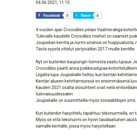
04.06.2021, 11:15
Facebook
0
Tweet
0
4 vuoden ajan Crocodiles pelasi Vaahteraliiga kotiot
Tulevalle kaudelle Crocodiles miehet on saaneet poi
Joupiskan kenttä ja nurmi sinänsä on huippualusta, mu
Tästä syystä ottelut siirtyivätkin 2017 muille kentille.
Nyt on kuitenkin kaupungin toimesta saatu lupaus J
Crocodiles päätti anoa poikkeuslupaa kotiotteluilleen J
Liigalta lupa Joupiskalle heltisi, kun kentän kehittäm
Kentän alueen kehittämisessä on ensimmäisenä luv
Kauden 2021 osalta olosuhteet ovat vielä entisellään
tulevaisuudessakin.
Joupiskalle on suunnitteilla myös sosiaalitilojen yms
Kun kuitenkin harjoittelu tapahtuu tekonurmella, on 
Myös se että tekonurmi on hyvin tasalaatuinen alusta 
samalle kentälle, jossa myös harjoitellaan.