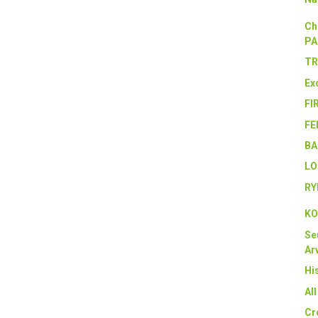
Ch
PA
TR
Ex
FI
FE
BA
LO
RY
KO
Se
Arv
Hi
Al
Cr