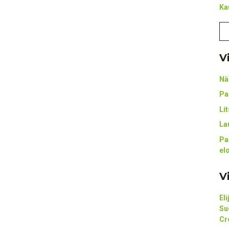
Ka
V
Nä
Pa
Li
La
Pa
el
V
El
Su
Cr