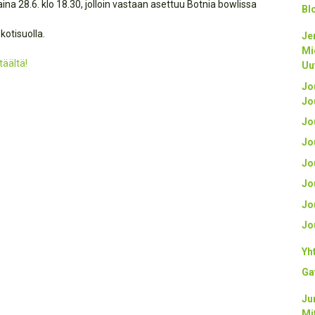
na 28.6. klo 18.30, jolloin vastaan asettuu Botnia bowlissa
Bl
kotisuolla.
Je
Mi
täältä!
Uu
Jo
Jo
Jo
Jo
Jo
Jo
Jo
Jo
Yh
Ga
Ju
Mi