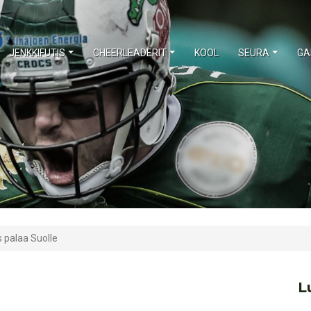
JENKKIFUTIS
CHEERLEADERIT
KOOL
SEURA
GA
s palaa Suolle
L