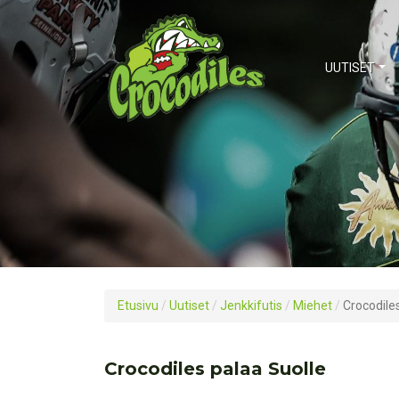
UUTISET
Etusivu
/
Uutiset
/
Jenkkifutis
/
Miehet
/
Crocodile
Crocodiles palaa Suolle