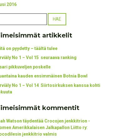
usi 2016
iimeisimmät artikkelit
itä on pyydetty – täältä tulee
rviäly No 1 – Vol 15 seuraava ranking
tsari pikkuveljen poskelle
uantaina kauden ensimmäinen Botnia Bowl
rviäly No 1 – Vol 14 Siirtosirkuksen kanssa kohti
okuuta
iimeisimmät kommentit
ijah Watson täydentää Crocojen jenkkitrion -
omen Amerikkalaisen Jalkapallon Liitto ry
:
ocodilesin jenkkitrio valmis