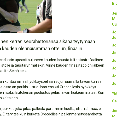
Bl
Je
Mi
Uu
Jo
Jo
nnen kerran seurahistoriansa aikana tyytymään
Jo
n kauden olennaisimman ottelun, finaalin.
Jo
Crocodilesin upeasti sujuneen kauden lopusta tuli katastrofaalinen
Jo
jistolle ja taustaryhmällekin. Viime kauden finaalitappion jälkeen
Jo
ttiin Seinäjoella.
Jo
ssään kohtaa omaa hyökkäyspeliään sujumaan sillä tavoin kun se
Jo
Asiassa on parikin juttua. Ihan ensiksi Crocodilesin hyökkäys
n lisäksi Butchersin puolustus pelasi aivan huikean matsin. Kun
Yh
yn kaltainen.
Ga
 joukkue joka pitää pallosta paremmin huolta, eli ei rähmää, ei
Ju
. Ei tarvitse kuin kurkata Crocodilesin pallonmenetyssaraketta.
Mi