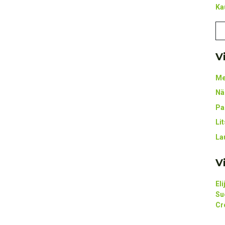
Ka
V
Me
Nä
Pa
Li
La
V
El
Su
Cr