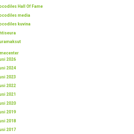
ocodiles Hall Of Fame
ocodiles media
ocodiles kuvina
htiseura
uramaksut
mecenter
usi 2026
usi 2024
usi 2023
usi 2022
usi 2021
usi 2020
usi 2019
usi 2018
usi 2017