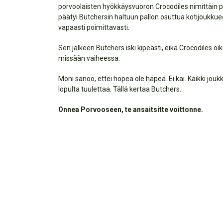
porvoolaisten hyökkäysvuoron Crocodiles nimittäin py
päätyi Butchersin haltuun pallon osuttua kotijoukkuee
vapaasti poimittavasti.
Sen jälkeen Butchers iski kipeästi, eikä Crocodiles o
missään vaiheessa.
Moni sanoo, ettei hopea ole häpeä. Ei kai. Kaikki jouk
lopulta tuulettaa. Tällä kertaa Butchers.
Onnea Porvooseen, te ansaitsitte voittonne.