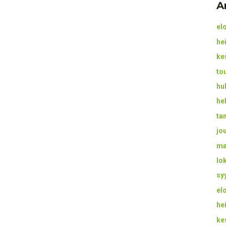
A
el
he
ke
to
hu
he
ta
jo
ma
lo
sy
el
he
ke