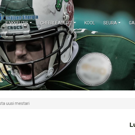
JENKKIFUTIS
CHEERLEADERIT
KOOL
SEURA
GA
sta uusi mestari
L