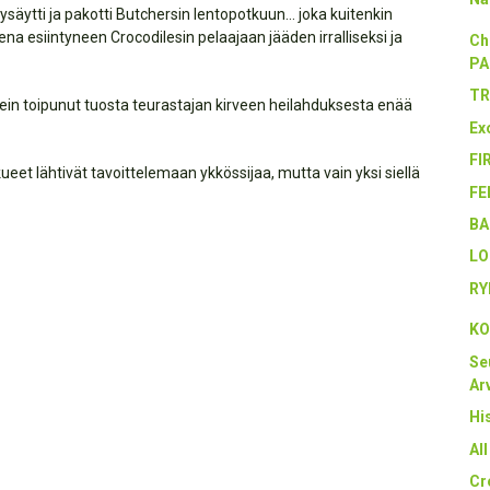
säytti ja pakotti Butchersin lentopotkuun… joka kuitenkin
na esiintyneen Crocodilesin pelaajaan jääden irralliseksi ja
Ch
PA
TR
ikein toipunut tuosta teurastajan kirveen heilahduksesta enää
Ex
FI
kueet lähtivät tavoittelemaan ykkössijaa, mutta vain yksi siellä
FE
BA
LO
RY
KO
Se
Arv
Hi
Al
Cr