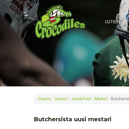
UUTISET
Etusivu
/
Uutiset
/
Jenkkifutis
/
Miehet
/
Butchersi
Butchersista uusi mestari