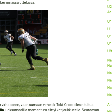
ärkeimmässä ottelussa.
U2
Jo
U1
U1
U1
U1
U9
Na
Na
Na
Na
Na
Na
Am
virheeseen, vaan sumaan virheitä. Toki, Crocodilesin tultua
lin
juoksumaalilla momentum siirtyi kotijoukkueelle. Seuraavan
Nä