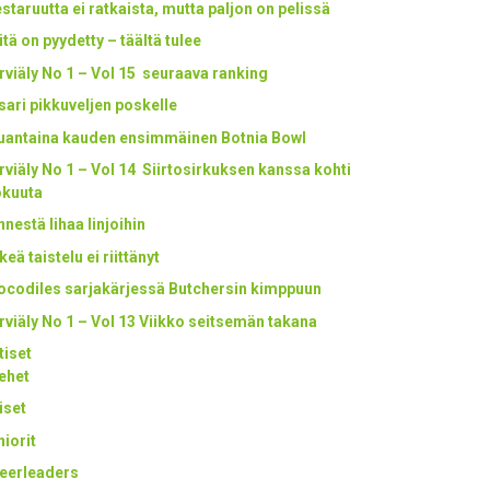
staruutta ei ratkaista, mutta paljon on pelissä
itä on pyydetty – täältä tulee
rviäly No 1 – Vol 15 seuraava ranking
tsari pikkuveljen poskelle
uantaina kauden ensimmäinen Botnia Bowl
rviäly No 1 – Vol 14 Siirtosirkuksen kanssa kohti
okuuta
nestä lihaa linjoihin
keä taistelu ei riittänyt
ocodiles sarjakärjessä Butchersin kimppuun
rviäly No 1 – Vol 13 Viikko seitsemän takana
tiset
ehet
iset
niorit
eerleaders