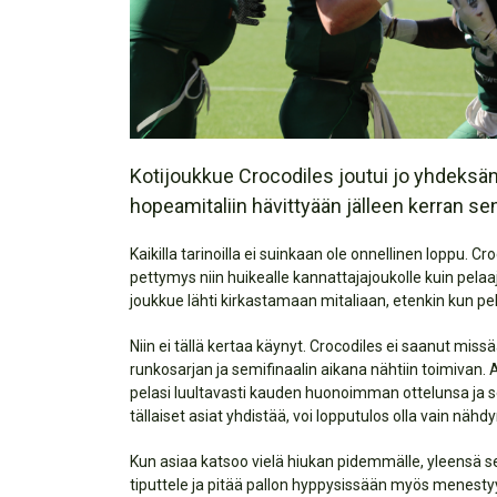
Kotijoukkue Crocodiles joutui jo yhdeksä
hopeamitaliin hävittyään jälleen kerran se
Kaikilla tarinoilla ei suinkaan ole onnellinen loppu. 
pettymys niin huikealle kannattajajoukolle kuin pelaa
joukkue lähti kirkastamaan mitaliaan, etenkin kun pela
Niin ei tällä kertaa käynyt. Crocodiles ei saanut mi
runkosarjan ja semifinaalin aikana nähtiin toimivan. 
pelasi luultavasti kauden huonoimman ottelunsa ja se
tällaiset asiat yhdistää, voi lopputulos olla vain nähd
Kun asiaa katsoo vielä hiukan pidemmälle, yleensä se
tiputtele ja pitää pallon hyppysissään myös menestyy