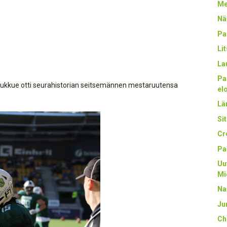
Me
Nä
Pa
Li
La
Pa
oukkue otti seurahistorian seitsemännen mestaruutensa
el
Län
Sit
Cr
Pa
Uu
Mi
Na
Ju
Ch