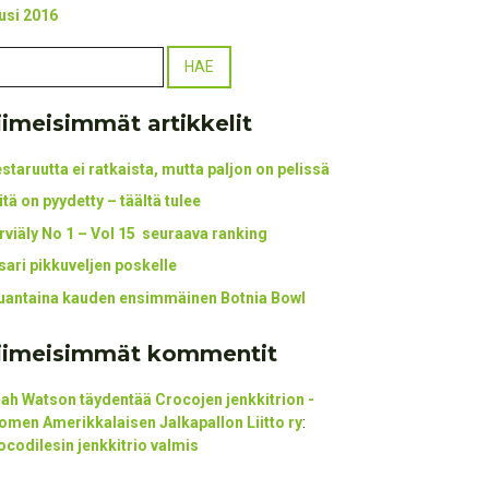
usi 2016
iimeisimmät artikkelit
staruutta ei ratkaista, mutta paljon on pelissä
itä on pyydetty – täältä tulee
rviäly No 1 – Vol 15 seuraava ranking
tsari pikkuveljen poskelle
uantaina kauden ensimmäinen Botnia Bowl
iimeisimmät kommentit
ijah Watson täydentää Crocojen jenkkitrion -
omen Amerikkalaisen Jalkapallon Liitto ry
:
ocodilesin jenkkitrio valmis