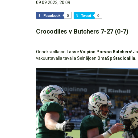
09.09.2023, 20:09
Facebook
0
Tweet
0
Crocodiles v Butchers 7-27 (0-7)
Onneksi olkoon
Lasse Voipion
Porvoo Butchers
! J
vakuuttavalla tavalla Seinäjoen
OmaSp Stadionilla
.