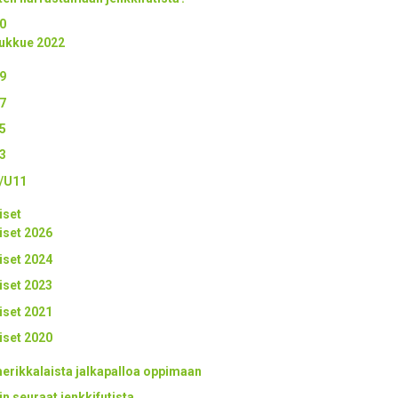
0
ukkue 2022
9
7
5
3
/U11
iset
iset 2026
iset 2024
iset 2023
iset 2021
iset 2020
erikkalaista jalkapalloa oppimaan
in seuraat jenkkifutista