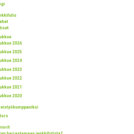
ogi
nkkifutis
ehet
tiset
ukkue
ukkue 2026
ukkue 2025
ukkue 2024
ukkue 2023
ukkue 2022
ukkue 2021
ukkue 2020
teistyökumppaniksi
tors
niorit
ten harrastamaan jenkkifutista?