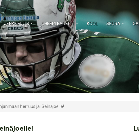
JENKKIFUTIS
CHEERLEADERIT
KOOL
SEURA
GA
janmaan herruus jäi Seinäjoelle!
einäjoelle!
L