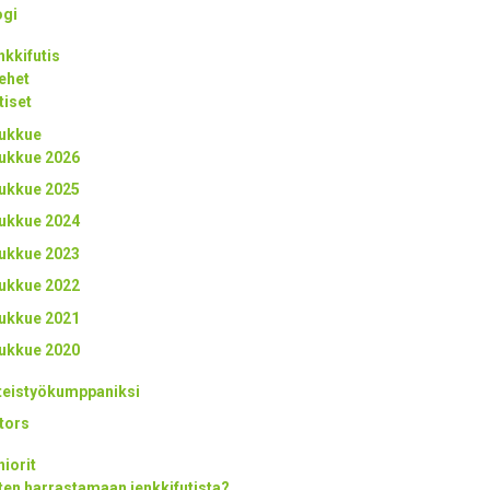
ogi
nkkifutis
ehet
tiset
ukkue
ukkue 2026
ukkue 2025
ukkue 2024
ukkue 2023
ukkue 2022
ukkue 2021
ukkue 2020
teistyökumppaniksi
tors
niorit
ten harrastamaan jenkkifutista?