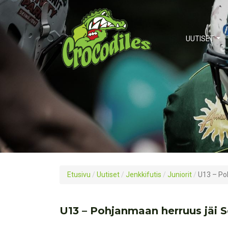
UUTISET
Etusivu
/
Uutiset
/
Jenkkifutis
/
Juniorit
/
U13 – Poh
U13 – Pohjanmaan herruus jäi S