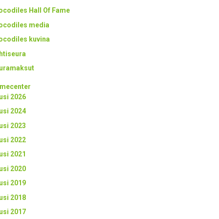
ocodiles Hall Of Fame
ocodiles media
ocodiles kuvina
htiseura
uramaksut
mecenter
usi 2026
usi 2024
usi 2023
usi 2022
usi 2021
usi 2020
usi 2019
usi 2018
usi 2017