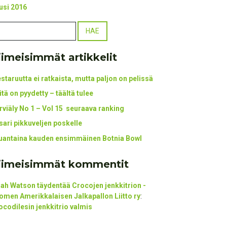
usi 2016
iimeisimmät artikkelit
staruutta ei ratkaista, mutta paljon on pelissä
itä on pyydetty – täältä tulee
rviäly No 1 – Vol 15 seuraava ranking
tsari pikkuveljen poskelle
uantaina kauden ensimmäinen Botnia Bowl
iimeisimmät kommentit
ijah Watson täydentää Crocojen jenkkitrion -
omen Amerikkalaisen Jalkapallon Liitto ry
:
ocodilesin jenkkitrio valmis