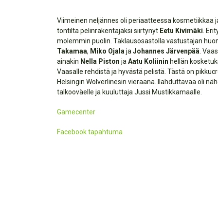
Viimeinen neljännes oli periaatteessa kosmetiikkaa j
tontilta pelinrakentajaksi siirtynyt
Eetu Kivimäki
. Eri
molemmin puolin. Taklausosastolla vastustajan huom
Takamaa
,
Miko Ojala
ja
Johannes Järvenpää
. Vaa
ainakin
Nella Piston
ja
Aatu Koliinin
hellän kosketukse
Vaasalle rehdistä ja hyvästä pelistä. Tästä on pikkuc
Helsingin Wolverlinesin vieraana. Ilahduttavaa oli nä
talkooväelle ja kuuluttaja Jussi Mustikkamaalle.
Gamecenter
Facebook tapahtuma