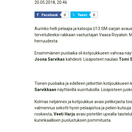
20.05.2018, 20:46
Facebook
0
Tweet
0
Aurinko helli pelaajia ja katsojia U13 SM-sarjan avau
tervetulleeksi rakkaan vastustajan Vaasa Royalsin. M
herruudesta.
Ensimmäinen puoliaika oli kotijoukkueen vahvaa näy
Joona Sarvikas
kahdesti. Lisäpisteet naulasi
Tomi S
Toinen puoliaika ja edelleen jatkettiin kotijoukkueen
Sarvikkaan
näyttävillä suorituksilla. Lisäpisteen juok
Kolmas neljännes ja kotijoukkue avasi pelikirjasta to
valmennus sekotti hyvin pelaajistoa ja pelien kutsuja 
rookiesta,
Veeti Harju
avasi pistetilin upealla taistelu
kuninkaallisen puolustuksen pommitusta.