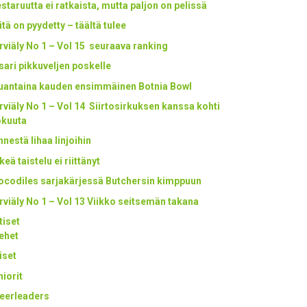
staruutta ei ratkaista, mutta paljon on pelissä
itä on pyydetty – täältä tulee
rviäly No 1 – Vol 15 seuraava ranking
tsari pikkuveljen poskelle
uantaina kauden ensimmäinen Botnia Bowl
rviäly No 1 – Vol 14 Siirtosirkuksen kanssa kohti
okuuta
nestä lihaa linjoihin
keä taistelu ei riittänyt
ocodiles sarjakärjessä Butchersin kimppuun
rviäly No 1 – Vol 13 Viikko seitsemän takana
tiset
ehet
iset
niorit
eerleaders