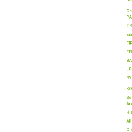
Ch
PA
TR
Ex
FI
FE
BA
LO
RY
KO
Se
Arv
Hi
Al
Cr