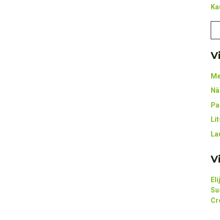
Ka
V
Me
Nä
Pa
Li
La
V
El
Su
Cr