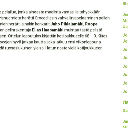
Bl
a pelailua, jonka ainoasta maalista vastasi laitahyökkään
Je
tyishuomiota herätti Crocodilesin vahva linjapelaaminen pallon
Mi
ion herätti ainakin konkarit
Juho Pihlajamäki
,
Roope
Uu
san pelinrakentaja
Elias Haapamäki
muistaa tästä pelistä
Jo
n. Ottelun lopputulos kirjattiin kotijoukkueelle 68 – 0. Kiitos
Jo
rocojen hyvä jatkaa kautta, joka jatkuu ensi viikonloppuna
hdä runsaslukuinen yleisö. Hatun nosto vielä kotijoukkueen
Jo
Jo
Jo
Jo
Jo
Jo
Yh
Ga
Ju
Mi