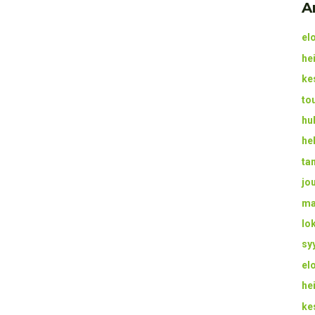
A
el
he
ke
to
hu
he
ta
jo
ma
lo
sy
el
he
ke