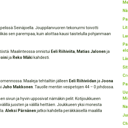
Me
Nä
Pa
Li
spelissä Seinäjoella. Jouppilanvuoren tekonurmi toivotti
ikäs sen parempaa, kuin aloittaa kausi taistelulla pohjanmaan
La
Pa
el
töstä. Maalinteossa onnistui
Eeli Riihiviita
,
Matias Jalonen
ja
oini
ja
Reko Mäki
kahdesti.
Län
Sit
Cr
 komennossa. Maaleja tehtailtiin jälleen
Eeli Riihiviidan
ja
Joona
Pa
si
Juho Makkonen
. Tauolle mentiin vesipetojen 44 – 0 johdossa.
Uu
Mi
isen sivun ja hyvin upposivat nämäkin pelit. Kotijoukkueen
välillä juosten ja välillä heittäen. Joukkueen yksi monesta
Na
lla.
Aleksi Pärnänen
jatkoi kahdella peräkkäisellä maalilla
Ju
Ch