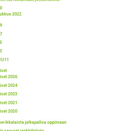
0
ukkue 2022
9
7
5
3
/U11
iset
iset 2026
iset 2024
iset 2023
iset 2021
iset 2020
erikkalaista jalkapalloa oppimaan
in seuraat jenkkifutista