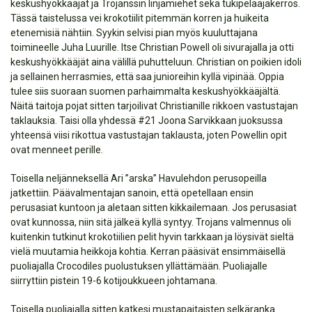
keskushyökkääjät ja Trojanssin linjamiehet sekä tukipelaajakerros.
Tässä taistelussa vei krokotiilit pitemmän korren ja huikeita
etenemisiä nähtiin. Syykin selvisi pian myös kuuluttajana
toimineelle Juha Luurille. Itse Christian Powell oli sivurajalla ja otti
keskushyökkääjät aina välillä puhutteluun. Christian on poikien idoli
ja sellainen herrasmies, että saa junioreihin kyllä vipinää. Oppia
tulee siis suoraan suomen parhaimmalta keskushyökkääjältä.
Näitä taitoja pojat sitten tarjoilivat Christianille rikkoen vastustajan
taklauksia. Taisi olla yhdessä #21 Joona Sarvikkaan juoksussa
yhteensä viisi rikottua vastustajan taklausta, joten Powellin opit
ovat menneet perille.
Toisella neljänneksellä Ari ”arska” Havulehdon perusopeilla
jatkettiin. Päävalmentajan sanoin, että opetellaan ensin
perusasiat kuntoon ja aletaan sitten kikkailemaan. Jos perusasiat
ovat kunnossa, niin sitä jälkeä kyllä syntyy. Trojans valmennus oli
kuitenkin tutkinut krokotiilien pelit hyvin tarkkaan ja löysivät sieltä
vielä muutamia heikkoja kohtia. Kerran pääsivät ensimmäisellä
puoliajalla Crocodiles puolustuksen yllättämään. Puoliajalle
siirryttiin pistein 19-6 kotijoukkueen johtamana.
Toisella puoliajalla sitten katkesi mustapaitaisten selkäranka