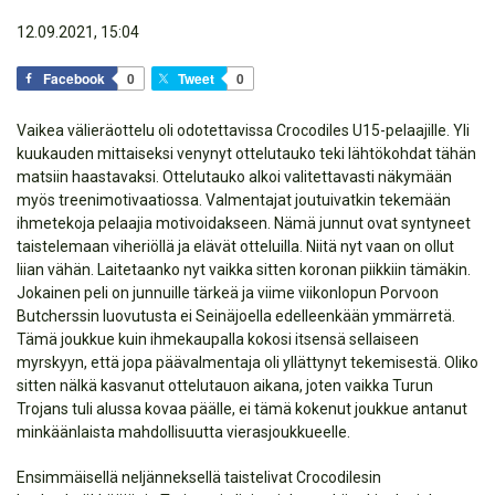
12.09.2021, 15:04
Facebook
0
Tweet
0
Vaikea välieräottelu oli odotettavissa Crocodiles U15-pelaajille. Yli
kuukauden mittaiseksi venynyt ottelutauko teki lähtökohdat tähän
matsiin haastavaksi. Ottelutauko alkoi valitettavasti näkymään
myös treenimotivaatiossa. Valmentajat joutuivatkin tekemään
ihmetekoja pelaajia motivoidakseen. Nämä junnut ovat syntyneet
taistelemaan viheriöllä ja elävät otteluilla. Niitä nyt vaan on ollut
liian vähän. Laitetaanko nyt vaikka sitten koronan piikkiin tämäkin.
Jokainen peli on junnuille tärkeä ja viime viikonlopun Porvoon
Butcherssin luovutusta ei Seinäjoella edelleenkään ymmärretä.
Tämä joukkue kuin ihmekaupalla kokosi itsensä sellaiseen
myrskyyn, että jopa päävalmentaja oli yllättynyt tekemisestä. Oliko
sitten nälkä kasvanut ottelutauon aikana, joten vaikka Turun
Trojans tuli alussa kovaa päälle, ei tämä kokenut joukkue antanut
minkäänlaista mahdollisuutta vierasjoukkueelle.
Ensimmäisellä neljänneksellä taistelivat Crocodilesin