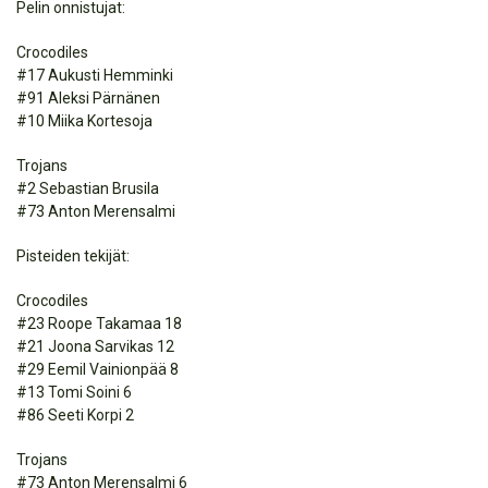
Pelin onnistujat:
Crocodiles
#17 Aukusti Hemminki
#91 Aleksi Pärnänen
#10 Miika Kortesoja
Trojans
#2 Sebastian Brusila
#73 Anton Merensalmi
Pisteiden tekijät:
Crocodiles
#23 Roope Takamaa 18
#21 Joona Sarvikas 12
#29 Eemil Vainionpää 8
#13 Tomi Soini 6
#86 Seeti Korpi 2
Trojans
#73 Anton Merensalmi 6