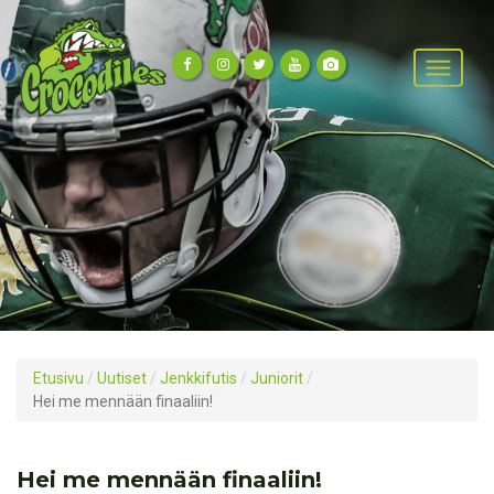
Etusivu
/
Uutiset
/
Jenkkifutis
/
Juniorit
/
Hei me mennään finaaliin!
Hei me mennään finaaliin!