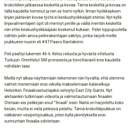
krokotiilien jatkaessa keskeltä ja kovaa. Tämä keskeltä ja kovaa on
tällä kaudella toiminut ja niin se toimi nytkin. Ilman hyökkäyksen
linjan jäätävän kovaa työtä ei keskushyökkääjät etenisi. Nyt kyllä
linjavalmentajien opit oli mennyt perille ja väillä mentiin keskeltä
niin ettei keskushyökkääjään koskenut kukaan. Pelin loppupuolella
nähtiin pelin ainoa pelinrakentajan säkitys, jonka tarjoili meille
joukkueen nuorin eli #47 Paavo Rantakömi.
Peli päättyi lukemiin 46-6. Kiitos reilusta ja hyvästä ottelusta
Turkuun. Onnittelut SM-pronssista ja toivottavasti ensi kaudella
nähdään taas.
Meillä nyt alkaa näyttämään tekeminen niin hyvältä, että olemme
valmiit menemään ensi viikolla makselemaan kalavelkoja
Helsinkiin. Finaalivastustajaksi selviytyi East City Giants. Nyt
aletaankin tutkimaan videoita ja valmistautumaan finaaliin.
Otetaan siis pelikirjan sivut ”finaali” esiin. Näitä on harjoiteltu koko
kesän, mutta ei vielä peleissä pelattu. Tämä krokotiilijoukkue on
nälkäinen vesipetojoukkue, joten kyllä jännityksellä ensi
sunnuntain finaalia odotetaan.