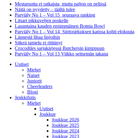
Mestaruutta ei ratkaista, mutta paljon on pelissä
Näitä on pyydetty – täältä tulee
Parviäly No 1 – Vol 15 seuraava ranking
Litsari pikkuveljen poskelle
Lauantaina kauden ensimmäinen Botnia Bowl
Parviäly No 1 – Vol 14 Siirtosirkuksen kanssa kohti elokuuta
Lännestä lihaa linjoihin
Sitkeä taistelu ei riittänyt
Crocodiles sarjakärjessä Butchersin kimppuun
Parviäly No 1 – Vol 13 Viikko seitsemän takana
Uutiset
Miehet
Naiset
Juniorit
Cheerleaders
Blogi
Jenkkifutis
Miehet
Uutiset
Joukkue
Joukkue 2026
Joukkue 2025
Joukkue 2024
Joukkue 2023