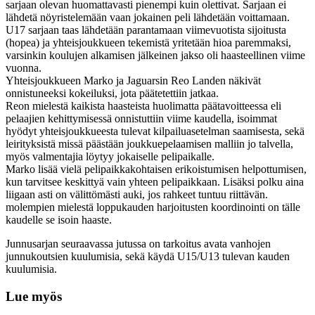
sarjaan olevan huomattavasti pienempi kuin olettivat. Sarjaan ei
lähdetä nöyristelemään vaan jokainen peli lähdetään voittamaan.
U17 sarjaan taas lähdetään parantamaan viimevuotista sijoitusta
(hopea) ja yhteisjoukkueen tekemistä yritetään hioa paremmaksi,
varsinkin koulujen alkamisen jälkeinen jakso oli haasteellinen viime
vuonna.
Yhteisjoukkueen Marko ja Jaguarsin Reo Landen näkivät
onnistuneeksi kokeiluksi, jota päätetettiin jatkaa.
Reon mielestä kaikista haasteista huolimatta päätavoitteessa eli
pelaajien kehittymisessä onnistuttiin viime kaudella, isoimmat
hyödyt yhteisjoukkueesta tulevat kilpailuasetelman saamisesta, sekä
leirityksistä missä päästään joukkuepelaamisen malliin jo talvella,
myös valmentajia löytyy jokaiselle pelipaikalle.
Marko lisää vielä pelipaikkakohtaisen erikoistumisen helpottumisen,
kun tarvitsee keskittyä vain yhteen pelipaikkaan. Lisäksi polku aina
liigaan asti on välittömästi auki, jos rahkeet tuntuu riittävän.
molempien mielestä loppukauden harjoitusten koordinointi on tälle
kaudelle se isoin haaste.
Junnusarjan seuraavassa jutussa on tarkoitus avata vanhojen
junnukoutsien kuulumisia, sekä käydä U15/U13 tulevan kauden
kuulumisia.
Lue myös