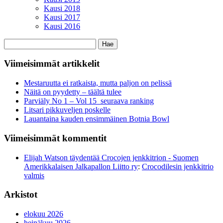
Kausi 2018
Kausi 2017
Kausi 2016
Haku:
Viimeisimmät artikkelit
Mestaruutta ei ratkaista, mutta paljon on pelissä
Näitä on pyydetty – täältä tulee
Parviäly No 1 – Vol 15 seuraava ranking
Litsari pikkuveljen poskelle
Lauantaina kauden ensimmäinen Botnia Bowl
Viimeisimmät kommentit
Elijah Watson täydentää Crocojen jenkkitrion - Suomen
Amerikkalaisen Jalkapallon Liitto ry
:
Crocodilesin jenkkitrio
valmis
Arkistot
elokuu 2026
heinäkuu 2026