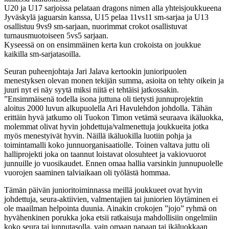
U20 ja U17 sarjoissa pelataan dragons nimen alla yhteisjoukkueena
Jyväskylä jaguarsin kanssa, U15 pelaa 11vs11 sm-sarjaa ja U13
osallistuu 9vs9 sm-sarjaan, nuorimmat crokot osallistuvat
turnausmuotoiseen 5vs5 sarjaan.
Kyseessä on on ensimmäinen kerta kun crokoista on joukkue
kaikilla sm-sarjatasoilla.
Seuran puheenjohtaja Jari Jalava kertookin junioripuolen
menestyksen olevan monen tekijän summa, asioita on tehty oikein ja
juuri nyt ei näy syytä miksi niitä ei tehtäisi jatkossakin.
”Ensimmäisenä todella isona juttuna oli tietysti junnuprojektin
aloitus 2000 luvun alkupuolella Ari Havulehdon johdolla. Tähän
erittäin hyvä jatkumo oli Tuokon Timon vetämä seuraava ikäluokka,
molemmat olivat hyvin johdettuja/valmenettuja joukkueita jotka
myös menestyivät hyvin. Näillä ikäluokilla luotiin pohja ja
toimintamalli koko junnuorganisaatiolle. Toinen valtava juttu oli
halliprojekti joka on taannut loistavat olosuhteet ja vakiovuorot
junnuille jo vuosikaudet. Ennen omaa hallia varsinkin junnupuolelle
vuorojen saaminen talviaikaan oli työlästä hommaa.
Tämän päivän junioritoiminnassa meillä joukkueet ovat hyvin
johdettuja, seura-aktiivien, valmentajien tai juniorien löytäminen ei
ole maailman helpointa duunia. Ainakin crokojen ”jojo” ryhmä on
hyvähenkinen porukka joka etsii ratkaisuja mahdollisiin ongelmiin
koko seura tai junnutasolla, vain omaan napaan tai ikäluokkaan