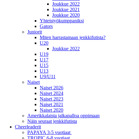
Joukkue 2022
Joukkue 2021
Joukkue 2020
Yhteistyökumppaniksi
Gators
Juniorit
Miten harrastamaan jenkkifutista?
U20
Joukkue 2022
U19
U17
U15
U13
U9/U11
Naiset
Naiset 2026
Naiset 2024
Naiset 2023
Naiset 2021
Naiset 2020
Amerikkalaista jalkapalloa oppimaan
Näin seuraat jenkkifutista
Cheerleaderit
PAPAYA 3-5 vuotiaat
TROPIC 6-8 vuotiaat