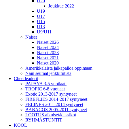
U20
Joukkue 2022
U19
U17
U15
U13
U9/U11
Naiset
Naiset 2026
Naiset 2024
Naiset 2023
Naiset 2021
Naiset 2020
Amerikkalaista jalkapalloa oppimaan
Näin seuraat jenkkifutista
Cheerleaderit
PAPAYA 3-5 vuotiaat
TROPIC 6-8 vuotiaat
Exotic 2013-2017 syntyneet
FIREFLIES 2014-2017 syntyneet
FELINES 2011-2014 syntyneet
BABACOS 2005-2011 syntyneet
LOOTUS aikuiset/klassikot
RYHMÄSTUNTIT
KOOL