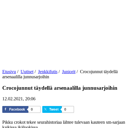
Etusivu
/
Uutiset
/
Jenkkifutis
/
Juniorit
/
Crocojunnut täydellä
arsenaalilla junnusarjoihin
Crocojunnut täydellä arsenaalilla junnusarjoihin
12.02.2021, 20:06
Facebook
0
Tweet
0
Pikku crokot tekee seurahistoriaa lähtee tulevaan kauteen sm-sarjaan
kaikissa ikäluokissa.