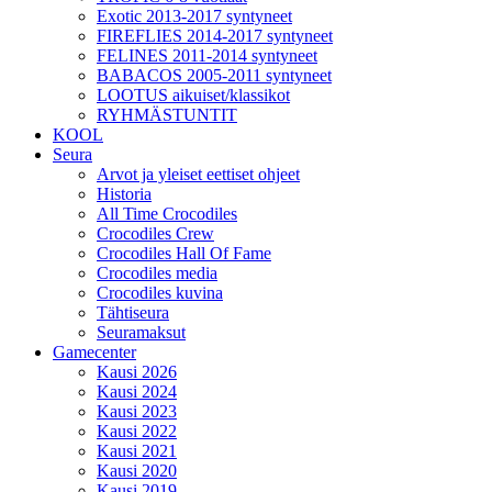
Exotic 2013-2017 syntyneet
FIREFLIES 2014-2017 syntyneet
FELINES 2011-2014 syntyneet
BABACOS 2005-2011 syntyneet
LOOTUS aikuiset/klassikot
RYHMÄSTUNTIT
KOOL
Seura
Arvot ja yleiset eettiset ohjeet
Historia
All Time Crocodiles
Crocodiles Crew
Crocodiles Hall Of Fame
Crocodiles media
Crocodiles kuvina
Tähtiseura
Seuramaksut
Gamecenter
Kausi 2026
Kausi 2024
Kausi 2023
Kausi 2022
Kausi 2021
Kausi 2020
Kausi 2019