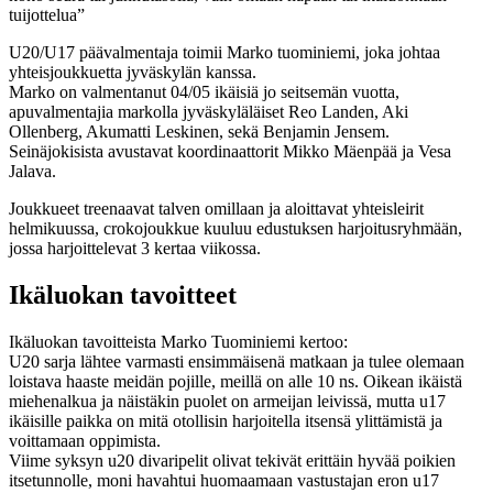
tuijottelua”
U20/U17 päävalmentaja toimii Marko tuominiemi, joka johtaa
yhteisjoukkuetta jyväskylän kanssa.
Marko on valmentanut 04/05 ikäisiä jo seitsemän vuotta,
apuvalmentajia markolla jyväskyläläiset Reo Landen, Aki
Ollenberg, Akumatti Leskinen, sekä Benjamin Jensem.
Seinäjokisista avustavat koordinaattorit Mikko Mäenpää ja Vesa
Jalava.
Joukkueet treenaavat talven omillaan ja aloittavat yhteisleirit
helmikuussa, crokojoukkue kuuluu edustuksen harjoitusryhmään,
jossa harjoittelevat 3 kertaa viikossa.
Ikäluokan tavoitteet
Ikäluokan tavoitteista Marko Tuominiemi kertoo:
U20 sarja lähtee varmasti ensimmäisenä matkaan ja tulee olemaan
loistava haaste meidän pojille, meillä on alle 10 ns. Oikean ikäistä
miehenalkua ja näistäkin puolet on armeijan leivissä, mutta u17
ikäisille paikka on mitä otollisin harjoitella itsensä ylittämistä ja
voittamaan oppimista.
Viime syksyn u20 divaripelit olivat tekivät erittäin hyvää poikien
itsetunnolle, moni havahtui huomaamaan vastustajan eron u17