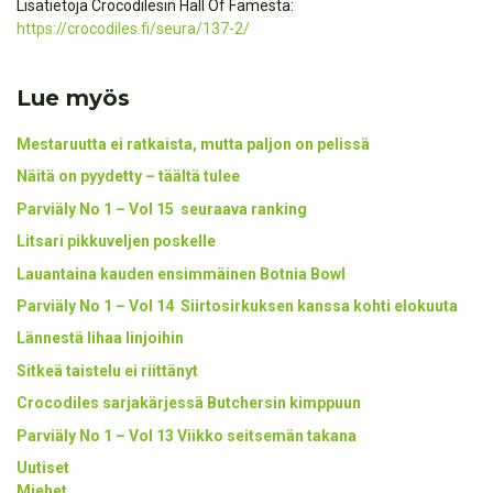
Lisätietoja Crocodilesin Hall Of Famesta:
https://crocodiles.fi/seura/137-2/
Lue myös
Mestaruutta ei ratkaista, mutta paljon on pelissä
Näitä on pyydetty – täältä tulee
Parviäly No 1 – Vol 15 seuraava ranking
Litsari pikkuveljen poskelle
Lauantaina kauden ensimmäinen Botnia Bowl
Parviäly No 1 – Vol 14 Siirtosirkuksen kanssa kohti elokuuta
Lännestä lihaa linjoihin
Sitkeä taistelu ei riittänyt
Crocodiles sarjakärjessä Butchersin kimppuun
Parviäly No 1 – Vol 13 Viikko seitsemän takana
Uutiset
Miehet