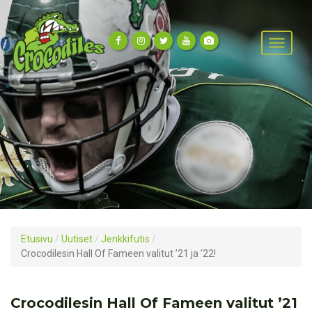
Etusivu
/
Uutiset
/
Jenkkifutis
/
Crocodilesin Hall Of Fameen valitut ’21 ja ’22!
Crocodilesin Hall Of Fameen valitut ’21