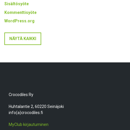
Sisältösyöte
Kommenttisyöte
WordPress.org
NÄYTÄ KAIKKI
Crocodiles Ry
Huhtalantie 2, 60220 Seinäjoki
info(a)crocodiles.fi
MyClub kirjautuminen