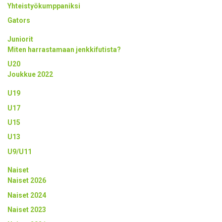
Yhteistyökumppaniksi
Gators
Juniorit
Miten harrastamaan jenkkifutista?
U20
Joukkue 2022
U19
U17
U15
U13
U9/U11
Naiset
Naiset 2026
Naiset 2024
Naiset 2023