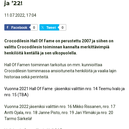
ja ’22!
11.07.2022, 17:04
Facebook
0
Tweet
0
Crocodilesin Hall Of Fame on perustettu 2007 ja siihen on
valittu Crocodilesin toiminnan kannalta merkittävimpiä
henkilöitä kentällä ja sen ulkopuolella.
Hall Of Famen toiminnan tarkoitus on mm. kunnioittaa
Crocodilesin toiminnassa ansioituneita henkilöitä ja vaalia lajin
historiaa sekä perinteitä.
Vuonna 2021 Hall Of Fame -jäseniksi valittiin nro. 14 Teemu Ivalo ja
nro. 15 (TBA)
Vuonna 2022 jäseniksi valittiin nro. 16 Mikko Rissanen, nro. 17
Antti Ojala, nro. 18 Janne Pisto, nro. 19 Jari Ylimäki ja nro. 20
Tarmo Särkelä!