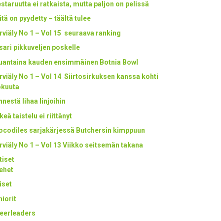
staruutta ei ratkaista, mutta paljon on pelissä
itä on pyydetty – täältä tulee
rviäly No 1 – Vol 15 seuraava ranking
tsari pikkuveljen poskelle
uantaina kauden ensimmäinen Botnia Bowl
rviäly No 1 – Vol 14 Siirtosirkuksen kanssa kohti
okuuta
nestä lihaa linjoihin
keä taistelu ei riittänyt
ocodiles sarjakärjessä Butchersin kimppuun
rviäly No 1 – Vol 13 Viikko seitsemän takana
tiset
ehet
iset
niorit
eerleaders