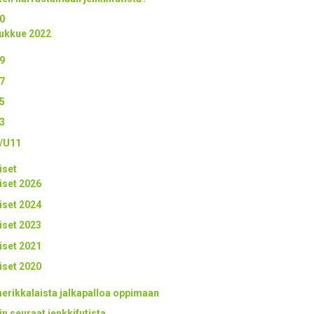
0
ukkue 2022
9
7
5
3
/U11
iset
iset 2026
iset 2024
iset 2023
iset 2021
iset 2020
erikkalaista jalkapalloa oppimaan
in seuraat jenkkifutista