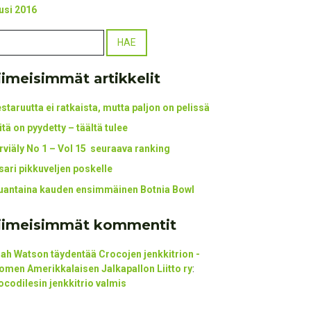
usi 2016
iimeisimmät artikkelit
staruutta ei ratkaista, mutta paljon on pelissä
itä on pyydetty – täältä tulee
rviäly No 1 – Vol 15 seuraava ranking
tsari pikkuveljen poskelle
uantaina kauden ensimmäinen Botnia Bowl
iimeisimmät kommentit
ijah Watson täydentää Crocojen jenkkitrion -
omen Amerikkalaisen Jalkapallon Liitto ry
:
ocodilesin jenkkitrio valmis