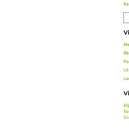
Ka
V
Me
Nä
Pa
Li
La
V
El
Su
Cr