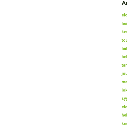
A
el
he
ke
to
hu
he
ta
jo
ma
lo
sy
el
he
ke