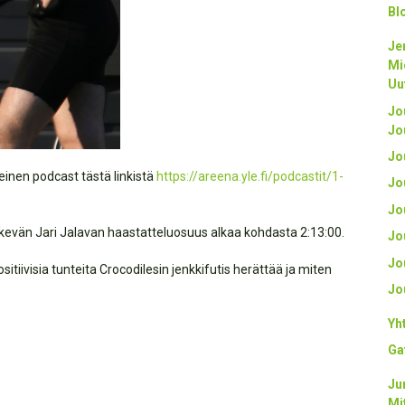
Bl
Je
Mi
Uu
Jo
Jo
Jo
nen podcast tästä linkistä
https://areena.yle.fi/podcastit/1-
Jo
Jo
kevän Jari Jalavan haastatteluosuus alkaa kohdasta 2:13:00.
Jo
Jo
tiivisia tunteita Crocodilesin jenkkifutis herättää ja miten
Jo
Yh
Ga
Ju
Mi