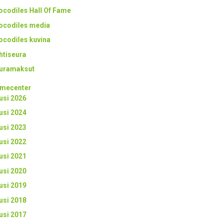
ocodiles Hall Of Fame
ocodiles media
ocodiles kuvina
htiseura
uramaksut
mecenter
usi 2026
usi 2024
usi 2023
usi 2022
usi 2021
usi 2020
usi 2019
usi 2018
usi 2017