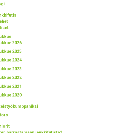
ogi
nkkifutis
ehet
tiset
ukkue
ukkue 2026
ukkue 2025
ukkue 2024
ukkue 2023
ukkue 2022
ukkue 2021
ukkue 2020
teistyökumppaniksi
tors
niorit
ten harrastamaan jenkkifutista?