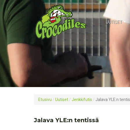
UUTISET
Etusivu
/
Uutiset
/
Jenkkifutis
/
Jalava YLE:n tenti
Jalava YLE:n tentissä