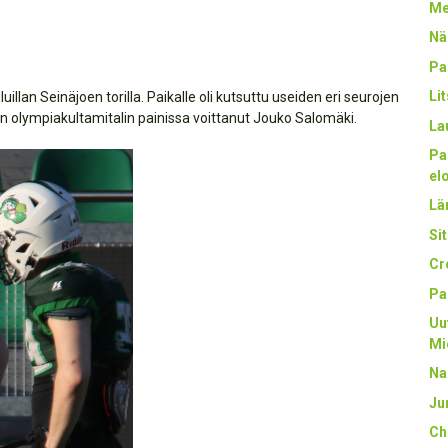
Me
Nä
Pa
Li
uillan Seinäjoen torilla. Paikalle oli kutsuttu useiden eri seurojen
en olympiakultamitalin painissa voittanut Jouko Salomäki.
La
Pa
el
Län
Sit
Cr
Pa
Uu
Mi
Na
Ju
Ch