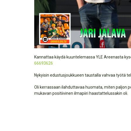
Kannattaa käydä kuuntelemassa YLE Areenasta kysei
66693626
Nykyisin edustusjoukkueen taustalla vahvaa työtä te
Oli kerrassaan ilahduttavaa huomata, miten paljon posi
mukavan positiivinen ilmapiiri haastattelussakin oli.