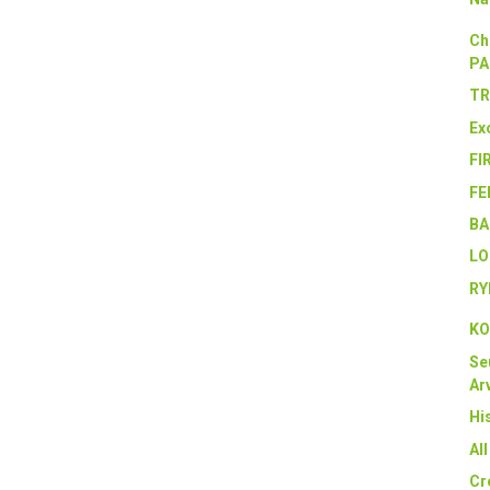
Ch
PA
TR
Ex
FI
FE
BA
LO
RY
KO
Se
Arv
Hi
Al
Cr