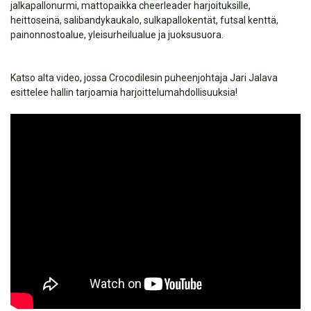
jalkapallonurmi, mattopaikka cheerleader harjoituksille,
heittoseinä, salibandykaukalo, sulkapallokentät, futsal kenttä,
painonnostoalue, yleisurheilualue ja juoksusuora.
Katso alta video, jossa Crocodilesin puheenjohtaja Jari Jalava
esittelee hallin tarjoamia harjoittelumahdollisuuksia!