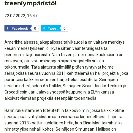
treeniympäristö!
22.02.2022, 16:47
Facebook
0
Tweet
0
Amerikkalaisessa jalkapallossa talvikaudella on valtava merkitys
kesän menestykseen, oli kyse sitten vaahteraliigasta tai
pienemmistä junioreista. Näin talven pimeimpinä kuukausina on
mukavaa, kun voi lumihangen sijaan harjoitella sulalla
tekonurmella. Tätä ajatusta silmällä pitäen ryhtyivät kolme
seinäjokista seuraa vuonna 2011 kehittelemään halliprojektia, joka
parantaisi kaikkien seurojen harjoitteluolosuhteita. Seinäjoen
seudun urheilijoiden Ari Pölkky, Seinäjoen Sisun Jarkko Tenkula ja
Crocodilesin Jari Jalava yhdessä kaupungin ja ELYn kanssa
alkoivat viemään projektia eteenpäin toden teolla.
Hallin rakentaminen toteutettiin talkoovoimin, jossa kaikki kolme
seuraa pääsivät yhdistämään voimansa kirjaimellisesti. Lopulta
vuonna 2013 koettiin juhlallinen hetki, kun Elisa Monitoimihalliksi
nimetty ylipainehalli kohosi Seinäjoen Simunaan. Hallissa on