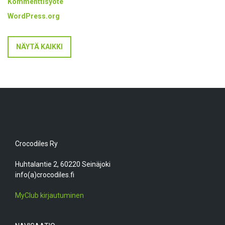
Kommenttisyöte
WordPress.org
NÄYTÄ KAIKKI
Crocodiles Ry
Huhtalantie 2, 60220 Seinäjoki
info(a)crocodiles.fi
MyClub kirjautuminen