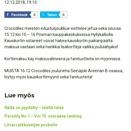
12.12.2018, 19:10
Facebook
0
Tweet
0
Crocodiles miesten edustusjoukkue esittelee jefua sekä seuraa
15.12 klo 10 – 16 Prisman kauppakeskuksessa Hyllykalliolla.
Kausikortin ostaneet voivat hakea kausikortin paikanpäältä
maksua vastaan sekä hankkia lisäkortteja vaikka joululahjaksi!
Korttimaksu käy maksuvälineenä ja fanituotteita on myynnissä.
MUISTA 16.12 Crocodiles joulurieha Seinäjoki Areenan B-osassa,
löytyy myös kausikorttimyynti sekä fanituoteita!
Lue myös
Näitä on pyydetty – täältä tulee
Parviäly No 1 – Vol 15 seuraava ranking
Litsari pikkuveljen poskelle