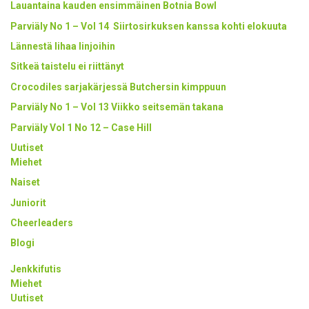
Lauantaina kauden ensimmäinen Botnia Bowl
Parviäly No 1 – Vol 14 Siirtosirkuksen kanssa kohti elokuuta
Lännestä lihaa linjoihin
Sitkeä taistelu ei riittänyt
Crocodiles sarjakärjessä Butchersin kimppuun
Parviäly No 1 – Vol 13 Viikko seitsemän takana
Parviäly Vol 1 No 12 – Case Hill
Uutiset
Miehet
Naiset
Juniorit
Cheerleaders
Blogi
Jenkkifutis
Miehet
Uutiset