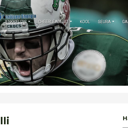
JENKKIFUTIS
CHEERLEADERIT
KOOL
SEURA
GA
li
H