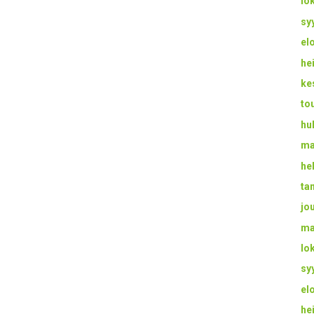
lo
sy
el
he
ke
to
hu
ma
he
ta
jo
ma
lo
sy
el
he