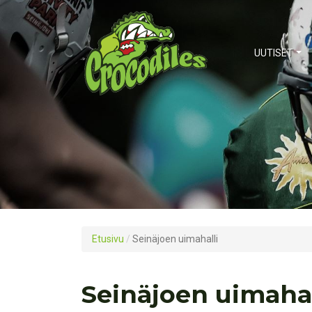
UUTISET
Etusivu
/
Seinäjoen uimahalli
Seinäjoen uimahal