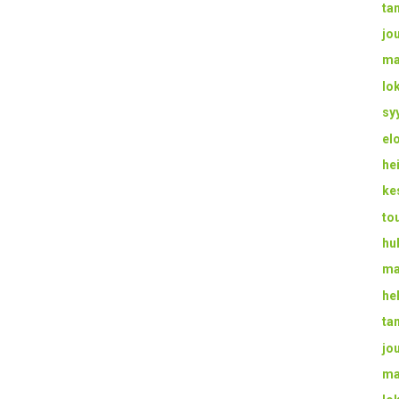
ta
jo
ma
lo
sy
el
he
ke
to
hu
ma
he
ta
jo
ma