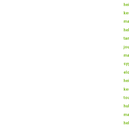
he
ke
ma
he
ta
jo
ma
sy
el
he
ke
to
hu
ma
he