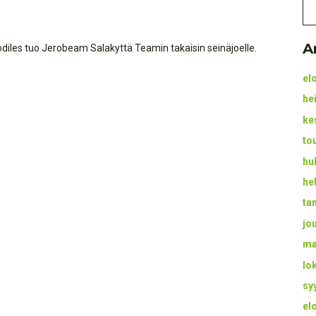
A
codiles tuo Jerobeam Salakyttä Teamin takaisin seinäjoelle.
el
he
ke
to
hu
he
ta
jo
ma
lo
sy
el