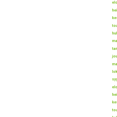
el
he
ke
to
hu
ma
ta
jo
ma
lo
sy
el
he
ke
to