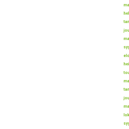
ma
he
ta
jo
ma
sy
el
he
to
ma
ta
jo
ma
lo
sy