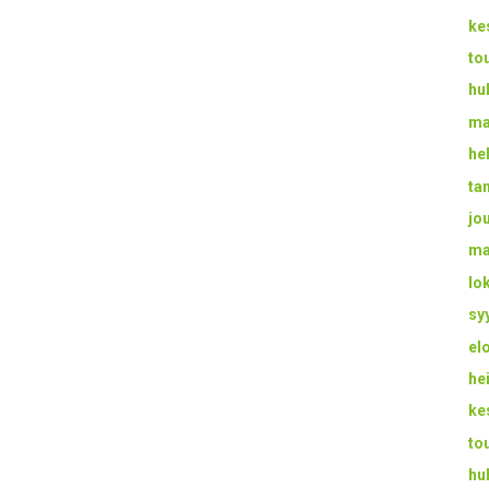
ke
to
hu
ma
he
ta
jo
ma
lo
sy
el
he
ke
to
hu