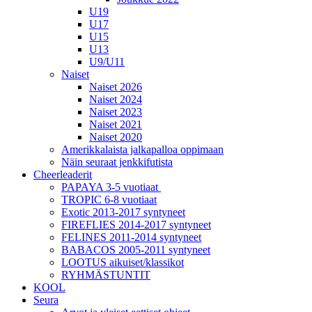
U19
U17
U15
U13
U9/U11
Naiset
Naiset 2026
Naiset 2024
Naiset 2023
Naiset 2021
Naiset 2020
Amerikkalaista jalkapalloa oppimaan
Näin seuraat jenkkifutista
Cheerleaderit
PAPAYA 3-5 vuotiaat
TROPIC 6-8 vuotiaat
Exotic 2013-2017 syntyneet
FIREFLIES 2014-2017 syntyneet
FELINES 2011-2014 syntyneet
BABACOS 2005-2011 syntyneet
LOOTUS aikuiset/klassikot
RYHMÄSTUNTIT
KOOL
Seura