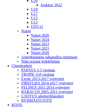
U20
Joukkue 2022
U19
U17
U15
U13
U9/U11
Naiset
Naiset 2026
Naiset 2024
Naiset 2023
Naiset 2021
Naiset 2020
Amerikkalaista jalkapalloa oppimaan
Näin seuraat jenkkifutista
Cheerleaderit
PAPAYA 3-5 vuotiaat
TROPIC 6-8 vuotiaat
Exotic 2013-2017 syntyneet
FIREFLIES 2014-2017 syntyneet
FELINES 2011-2014 syntyneet
BABACOS 2005-2011 syntyneet
LOOTUS aikuiset/klassikot
RYHMÄSTUNTIT
KOOL